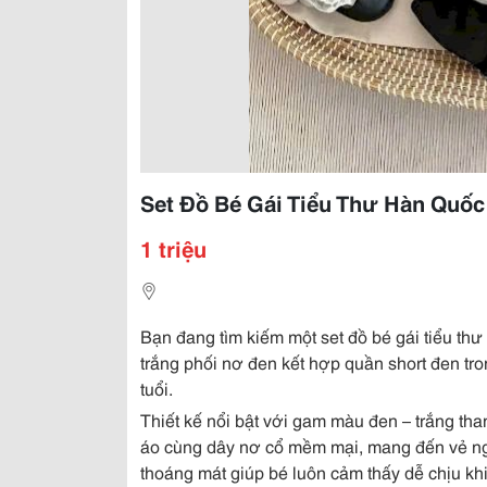
Set Đồ Bé Gái Tiểu Thư Hàn Quốc
1 triệu
Bạn đang tìm kiếm một set đồ bé gái tiểu th
trắng phối nơ đen kết hợp quần short đen tr
tuổi.
Thiết kế nổi bật với gam màu đen – trắng tha
áo cùng dây nơ cổ mềm mại, mang đến vẻ ng
thoáng mát giúp bé luôn cảm thấy dễ chịu kh