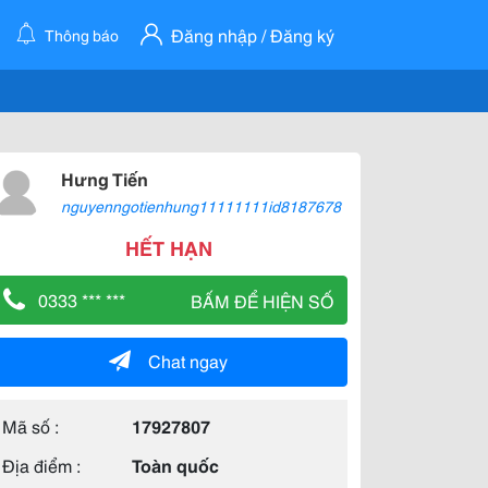
Đăng nhập / Đăng ký
Thông báo
Hưng Tiến
nguyenngotienhung11111111id8187678
HẾT HẠN
0333 *** ***
BẤM ĐỂ HIỆN SỐ
Chat ngay
Mã số :
17927807
Địa điểm :
Toàn quốc