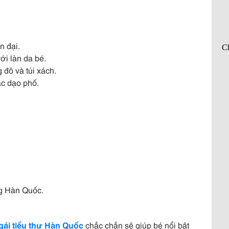
n đại.
ới làn da bé.
 đô và túi xách.
ặc dạo phố.
ng Hàn Quốc.
 gái tiểu thư Hàn Quốc
chắc chắn sẽ giúp bé nổi bật