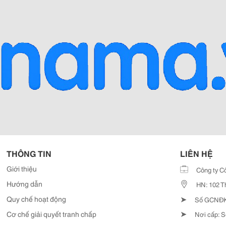
THÔNG TIN
LIÊN HỆ
Giới thiệu
Công ty C
Hướng dẫn
HN: 102 T
➤
Quy chế hoạt động
Số GCNĐKD
➤
Cơ chế giải quyết tranh chấp
Nơi cấp: S