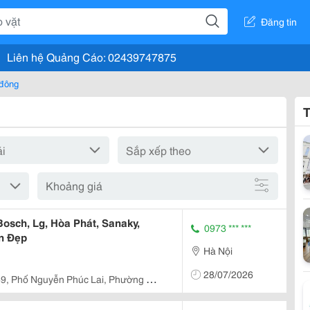
Đăng tin
Liên hệ Quảng Cáo: 02439747875
 đông
T
Khoảng giá
osch, Lg, Hòa Phát, Sanaky,
0973 *** ***
ền Đẹp
Hà Nội
28/07/2026
69, Phố Nguyễn Phúc Lai, Phường Ô
h Phố Hà Nội