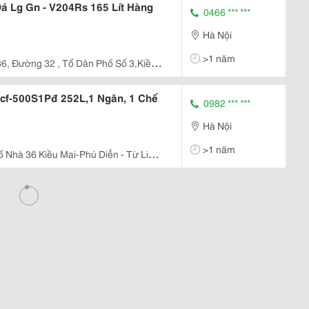
Đá Lg Gn - V204Rs 165 Lít Hàng
0466 *** ***
Hà Nội
>1 năm
6, Đường 32 , Tổ Dân Phố Số 3,Kiều
ắc Từ Liêm , Tp Hà Nội
Hcf-500S1Pđ 252L,1 Ngăn, 1 Chế
0982 *** ***
Hà Nội
>1 năm
ố Nhà 36 Kiều Mai-Phú Diễn - Từ Liêm