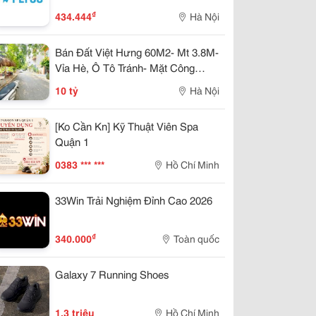
₫
434.444
Hà Nội
Bán Đất Việt Hưng 60M2- Mt 3.8M-
Vỉa Hè, Ô Tô Tránh- Mặt Công
Viên- 1X Tỷ
10 tỷ
Hà Nội
[Ko Cần Kn] Kỹ Thuật Viên Spa
Quận 1
0383 *** ***
Hồ Chí Minh
33Win Trải Nghiệm Đỉnh Cao 2026
₫
340.000
Toàn quốc
Galaxy 7 Running Shoes
1,3 triệu
Hồ Chí Minh