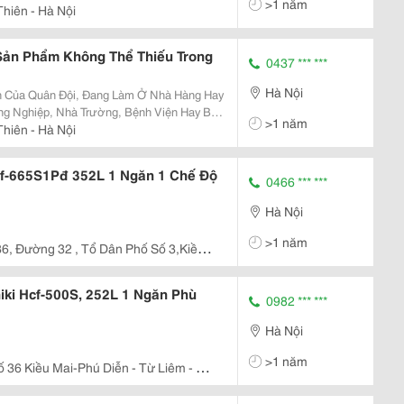
>1 năm
ấn Đề Không Hề Đơn Giản Và Rất Khó
hiên - Hà Nội
Của Khách Hàng Nh
 Sản Phẩm Không Thể Thiếu Trong
0437 *** ***
Hà Nội
 Của Quân Đội, Đang Làm Ở Nhà Hàng Hay
g Nghiệp, Nhà Trường, Bệnh Viện Hay Bạn
>1 năm
a Hè Này? Và Bạn Đang Phân Vân Không
hiên - Hà Nội
Đâu? Của Hãng
cf-665S1Pđ 352L 1 Ngăn 1 Chế Độ
0466 *** ***
Hà Nội
>1 năm
6, Đường 32 , Tổ Dân Phố Số 3,Kiều
ắc Từ Liêm , Tp Hà Nội
iki Hcf-500S, 252L 1 Ngăn Phù
0982 *** ***
Hà Nội
>1 năm
ố 36 Kiều Mai-Phú Diễn - Từ Liêm - Hà