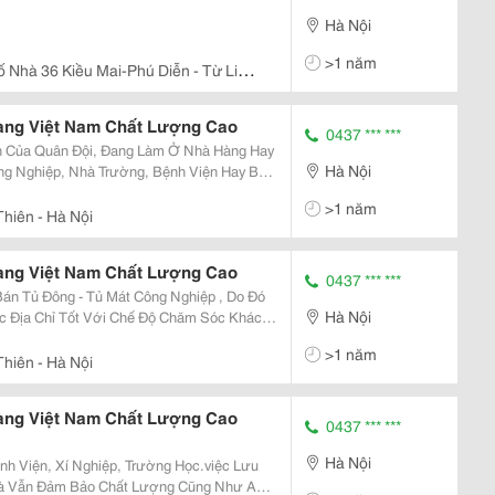
Hà Nội
>1 năm
ố Nhà 36 Kiều Mai-Phú Diễn - Từ Liêm
Hàng Việt Nam Chất Lượng Cao
0437 *** ***
 Của Quân Đội, Đang Làm Ở Nhà Hàng Hay
Hà Nội
g Nghiệp, Nhà Trường, Bệnh Viện Hay Bạn
a Hè Này? Và Bạn Đang Phân Vân Không
>1 năm
Đâu? Của Hãng
hiên - Hà Nội
Hàng Việt Nam Chất Lượng Cao
0437 *** ***
Bán Tủ Đông - Tủ Mát Công Nghiệp , Do Đó
Hà Nội
 Địa Chỉ Tốt Với Chế Độ Chăm Sóc Khách
Cả Phù Hợp. Những Thông Tin Dưới Đây Sẽ
>1 năm
Được Đị
hiên - Hà Nội
Hàng Việt Nam Chất Lượng Cao
0437 *** ***
Hà Nội
h Viện, Xí Nghiệp, Trường Học.việc Lưu
à Vẫn Đảm Bảo Chất Lượng Cũng Như An