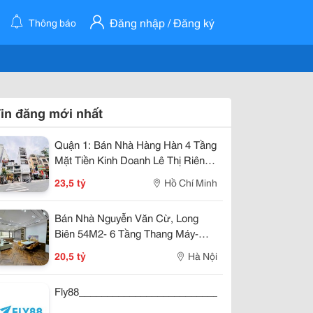
Đăng nhập / Đăng ký
Thông báo
in đăng mới nhất
Quận 1: Bán Nhà Hàng Hàn 4 Tầng
Mặt Tiền Kinh Doanh Lê Thị Riêng,
P.bến Thành- Dt 47M2- Chính Chủ
23,5 tỷ
Hồ Chí Minh
Giang Giang
Bán Nhà Nguyễn Văn Cừ, Long
Biên 54M2- 6 Tầng Thang Máy-
Gara Ô Tô - 20.5 Tỷ
20,5 tỷ
Hà Nội
Fly88_________________________________________