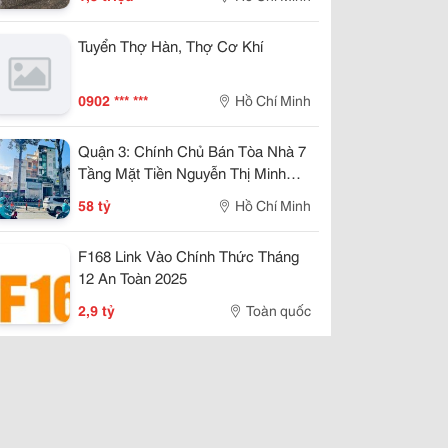
Tuyển Thợ Hàn, Thợ Cơ Khí
0902 *** ***
Hồ Chí Minh
Quận 3: Chính Chủ Bán Tòa Nhà 7
Tầng Mặt Tiền Nguyễn Thị Minh
Khai, P.bàn Cờ- 4M*20M- Vị Trí Vip
58 tỷ
Hồ Chí Minh
Ngay Góc Cmt8- Khu Vực Kd Đa
Ngành- Khai Thác
F168 Link Vào Chính Thức Tháng
12 An Toàn 2025
2,9 tỷ
Toàn quốc