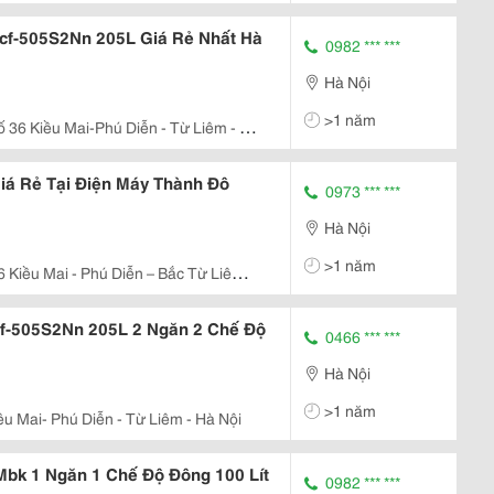
Hcf-505S2Nn 205L Giá Rẻ Nhất Hà
0982 *** ***
Hà Nội
>1 năm
ố 36 Kiều Mai-Phú Diễn - Từ Liêm - Hà
Giá Rẻ Tại Điện Máy Thành Đô
0973 *** ***
Hà Nội
>1 năm
 Kiều Mai - Phú Diễn – Bắc Từ Liêm -
cf-505S2Nn 205L 2 Ngăn 2 Chế Độ
0466 *** ***
Hà Nội
>1 năm
ều Mai- Phú Diễn - Từ Liêm - Hà Nội
Mbk 1 Ngăn 1 Chế Độ Đông 100 Lít
0982 *** ***