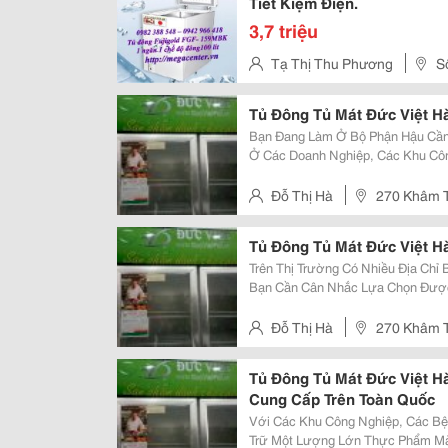
Tiết Kiệm Điện.
3,7 triệu
Tạ Thị Thu Phương
S
- Hà Nội
Tủ Đông Tủ Mát Đức Việt 
Bạn Đang Làm Ở Bộ Phận Hậu Cần
Ở Các Doanh Nghiệp, Các Khu Côn
Đang Muốn Mở Một Quán Nước Mù
Biết Nên Mua Tủ Đông, Tủ Mát Ở 
Đỗ Thị Hà
270 Khâm T
Tủ Đông Tủ Mát Đức Việt 
Trên Thị Trường Có Nhiều Địa Chỉ 
Bạn Cần Cân Nhắc Lựa Chọn Được
Hàng, Bảo Hành Chu Đáo Và Giá 
Giúp Người Tiêu Dùng Lựa Chọn 
Đỗ Thị Hà
270 Khâm T
Tủ Đông Tủ Mát Đức Việt 
Cung Cấp Trên Toàn Quốc
Với Các Khu Công Nghiệp, Các Bện
Trữ Một Lượng Lớn Thực Phẩm M