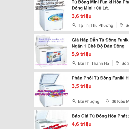
Tủ Đông Mini Funiki Hòa Phá
Đông Mini 100 Lít.
3,6 triệu
Tạ Thị Thu Phương
S
- Hà Nội
Giá Hấp Dẫn Tủ Đông Funik
Ngăn 1 Chế Độ Dàn Đồng
5,9 triệu
Bùi Thị Thanh Hà
Số 3
Từ Liêm - Hà Nội
Phân Phối Tủ Đông Funiki 
3,5 triệu
Bùi Phượng
36 Kiều M
Báo Giá Tủ Đông Hòa Phát 
4,6 triệu