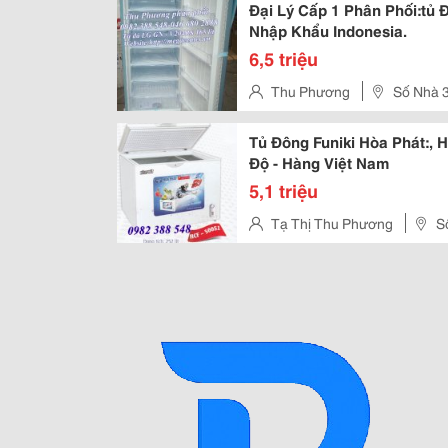
Đại Lý Cấp 1 Phân Phối:tủ 
Nhập Khẩu Indonesia.
6,5 triệu
Thu Phương
Số Nhà 3
Mai, Phướng Phú Diễn , Quận B
Tủ Đông Funiki Hòa Phát:, 
Độ - Hàng Việt Nam
5,1 triệu
Tạ Thị Thu Phương
S
- Hà Nội