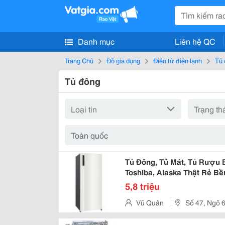
Danh mục
Liên hệ QC
Trang Chủ
Đồ gia dụng
Điện tử điện lạnh
Tủ
Tủ đông
Tủ Đông, Tủ Mát, Tủ Rượu B
Toshiba, Alaska Thật Rẻ B
5,8 triệu
Vũ Quân
Số 47, Ngõ 
Chợ Dừa, Quận Đống Đa, Thàn