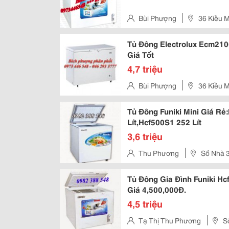
Bùi Phượng
36 Kiều M
Tủ Đông Electrolux Ecm210
Giá Tốt
4,7 triệu
Bùi Phượng
36 Kiều M
Tủ Đông Funiki Mini Giá Rẻ
Lít,Hcf500S1 252 Lít
3,6 triệu
Thu Phương
Số Nhà 3
Liêm - Tp Hà Nội.
Tủ Đông Gia Đình Funiki Hc
Giá 4,500,000Đ.
4,5 triệu
Tạ Thị Thu Phương
S