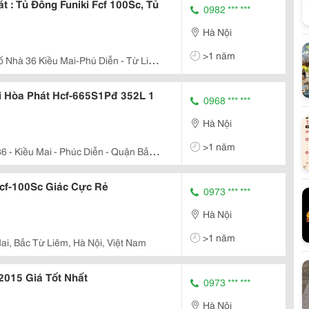
t : Tủ Đông Funiki Fcf 100Sc, Tủ
0982 *** ***
Hà Nội
>1 năm
ố Nhà 36 Kiều Mai-Phú Diễn - Từ Liêm
i Hòa Phát Hcf-665S1Pđ 352L 1
0968 *** ***
Hà Nội
>1 năm
6 - Kiều Mai - Phúc Diễn - Quận Bắc
Hcf-100Sc Giác Cực Rẻ
0973 *** ***
Hà Nội
>1 năm
ai, Bắc Từ Liêm, Hà Nội, Việt Nam
2015 Giá Tốt Nhất
0973 *** ***
Hà Nội