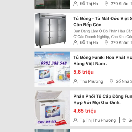
Toàn Vệ Sinh Thực Phẩm Là Một V
Đỗ Thị Hà
270 Khâm T
Khăn. Nắm Bắt Được Yêu Cầu 
Tủ Đông - Tủ Mát Đức Việt
Căn Bếp Côn
Bạn Đang Làm Ở Bộ Phận Hậu Cần
Ở Các Doanh Nghiệp, Các Khu Côn
Đang Muốn Mở Một Quán Nước Mù
Đỗ Thị Hà
270 Khâm T
Biết Nên Mua Tủ Đông, Tủ Mát Ở 
Tủ Đông Funiki Hòa Phát H
Hàng Việt Nam .
5,8 triệu
Thu Phương
Số Nhà 3
Mai, Phướng Phú Diễn , Quận B
Phân Phối Tủ Cấp Đông Fun
Hợp Với Mọi Gia Đình.
4,65 triệu
Tạ Thị Thu Phương
S
Nội