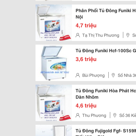
- Hà Nội
Phân Phối Tủ Đông Funiki 
Nội
4,7 triệu
Tạ Thị Thu Phương
S
Nội
Tủ Đông Funiki Hcf-100Sc 
3,6 triệu
Bùi Phượng
Số Nhà 36
Hà Nội
Tủ Đông Funiki Hòa Phát H
Dàn Nhôm
4,6 triệu
Thu Phương
Số 36 Ki
Tủ Đông Fujigold Fgf- S159