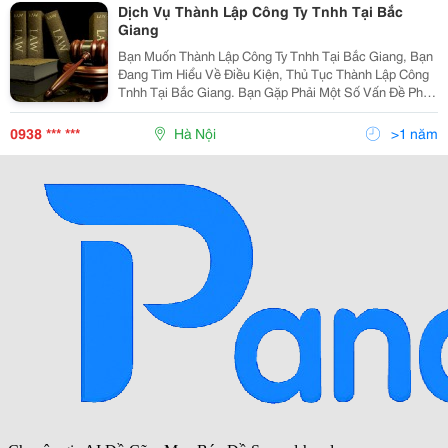
Dịch Vụ Thành Lập Công Ty Tnhh Tại Bắc
Giang
Bạn Muốn Thành Lập Công Ty Tnhh Tại Bắc Giang, Bạn
Đang Tìm Hiểu Về Điều Kiện, Thủ Tục Thành Lập Công
Tnhh Tại Bắc Giang. Bạn Gặp Phải Một Số Vấn Đề Pháp
Lý Vướng Mắc Trong Quá Trình Soạn Thảo Hồ Sơ Như:
Lựa Chọn Tên Công Ty, Ngành Nghề Kinh Doanh, V
0938 *** ***
Hà Nội
>1 năm