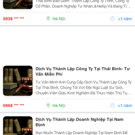
Thái Bình Bao Gồm: Thành Lập Công Ty Tnhh, Công Ty
Cổ Phần, Doanh Nghiệp Tư Nhân,&Hellip;Và Đang Tìm
Công Ty Luật Uy Tín Cung Cấp Dịch Vụ Thành Lập Công
Ty Để Tư Vấn Thành Lập Doanh Nghiệp Miễn Phí Các
0938 *** ***
Hà Nội
>1 năm
Dịch Vụ Thành Lập Công Ty Tại Thái Bình- Tư
Vấn Miễn Phí
Tư Vấn Minh Anh Cung Cấp Dịch Vụ Thành Lập Công Ty
Tại Thái Bình, Chúng Tôi Với Đội Ngũ Luật Sư Giỏi,
Chuyên Viên Giàu Kinh Nghiệm Đã Thực Hiện Thủ Tục
Thành Lập Công Ty Cho Hàng Nghìn Doanh Nghiệp Tại
Thái Bình Và Được Đánh Giá Là Công Ty Luật Uy Tí
0968 *** ***
Hà Nội
>1 năm
Dịch Vụ Thành Lập Doanh Nghiệp Tại Nam
Định
Bạn Muốn Thành Lập Doanh Nghiệp Tại Nam Định Để