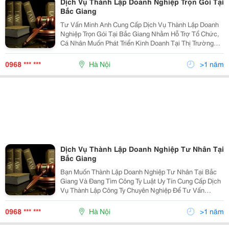
Dịch Vụ Thành Lập Doanh Nghiệp Trọn Gói Tại
Bắc Giang
Tư Vấn Minh Anh Cung Cấp Dịch Vụ Thành Lập Doanh
Nghiệp Trọn Gói Tại Bắc Giang Nhằm Hỗ Trợ Tổ Chức,
Cá Nhân Muốn Phát Triển Kinh Doanh Tại Thị Trường
Bắc Giang Đầy Năng Động . Khi Sử Dụng Dịch Vụ
Thành Lập Doanh Nghiệp Trọn Gói Tại Bắc Giang,
0968 *** ***
Hà Nội
>1 năm
Khách H
Dịch Vụ Thành Lập Doanh Nghiệp Tư Nhân Tại
Bắc Giang
Bạn Muốn Thành Lập Doanh Nghiệp Tư Nhân Tại Bắc
Giang Và Đang Tìm Công Ty Luật Uy Tín Cung Cấp Dịch
Vụ Thành Lập Công Ty Chuyên Nghiệp Để Tư Vấn
Thành Lập Doanh Nghiệp Miễn Phí Các Vấn Đề Pháp Lý
Liên Quan Tới Điều Kiện, Quy Trình, Thủ Tục Đăng Ký
0968 *** ***
Hà Nội
>1 năm
Th