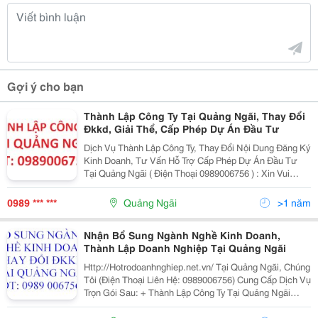
Gợi ý cho bạn
Thành Lập Công Ty Tại Quảng Ngãi, Thay Đổi
Đkkd, Giải Thể, Cấp Phép Dự Án Đầu Tư
Dịch Vụ Thành Lập Công Ty, Thay Đổi Nội Dung Đăng Ký
Kinh Doanh, Tư Vấn Hỗ Trợ Cấp Phép Dự Án Đầu Tư
Tại Quảng Ngãi ( Điện Thoại 0989006756 ) : Xin Vui
Lòng Truy Cập Website Để Biết Thêm Thông Tin
Http://Hotrodoanhnghiep.net.vn/ Để Hỗ Trợ Khách
0989 *** ***
Quảng Ngãi
>1 năm
Nhận Bổ Sung Ngành Nghề Kinh Doanh,
Thành Lập Doanh Nghiệp Tại Quảng Ngãi
Http://Hotrodoanhnghiep.net.vn/ Tại Quảng Ngãi, Chúng
Tôi (Điện Thoại Liên Hệ: 0989006756) Cung Cấp Dịch Vụ
Trọn Gói Sau: + Thành Lập Công Ty Tại Quảng Ngãi
(Thành Lập Doanh Nghiệp Tại Quảng Ngãi, Mở Công Ty
Tại Quảng Ngãi, Mở Doanh Nghiệp Tại