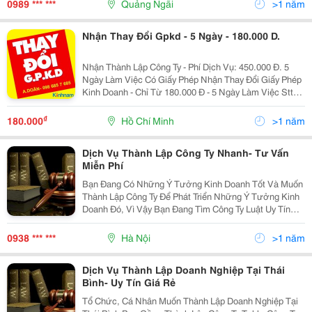
0989 *** ***
Quảng Ngãi
>1 năm
Nhận Thay Đổi Gpkd - 5 Ngày - 180.000 D.
Nhận Thành Lập Công Ty - Phí Dịch Vụ: 450.000 Đ. 5
Ngày Làm Việc Có Giấy Phép Nhận Thay Đổi Giấy Phép
Kinh Doanh - Chỉ Từ 180.000 Đ - 5 Ngày Làm Việc Stt
Dịch Vụ Thời Gian Phí Dịch Vụ Lệ Phí N
₫
180.000
Hồ Chí Minh
>1 năm
Dịch Vụ Thành Lập Công Ty Nhanh- Tư Vấn
Miễn Phí
Bạn Đang Có Những Ý Tưởng Kinh Doanh Tốt Và Muốn
Thành Lập Công Ty Để Phát Triển Những Ý Tưởng Kinh
Doanh Đó, Vì Vậy Bạn Đang Tìm Công Ty Luật Uy Tín
Cung Cấp Dịch Vụ Thành Lập Doanh Nghiệp Nhanh Để
Bạn Có Thể Nhanh Chóng Triển Khai Những Ý Tưởng
0938 *** ***
Hà Nội
>1 năm
Kin
Dịch Vụ Thành Lập Doanh Nghiệp Tại Thái
Bình- Uy Tín Giá Rẻ
Tổ Chức, Cá Nhân Muốn Thành Lập Doanh Nghiệp Tại