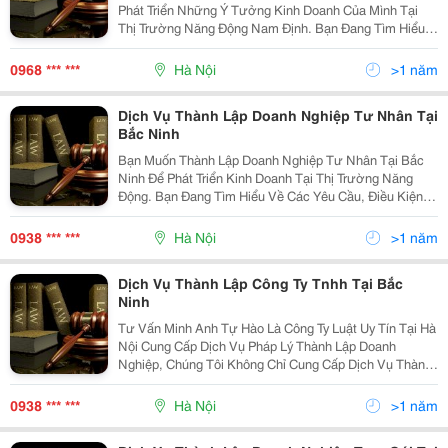
Phát Triển Những Ý Tưởng Kinh Doanh Của Mình Tại
Thị Trường Năng Động Nam Định. Bạn Đang Tìm Hiểu
Về Điều Kiện, Quy Trình, Thủ Tục Đăng Ký Thành Lập
Doanh Nghiệp Tại Cơ Quan Nhà Nước Nam Định Để Có
0968 *** ***
Hà Nội
>1 năm
Thể
Dịch Vụ Thành Lập Doanh Nghiệp Tư Nhân Tại
Bắc Ninh
Bạn Muốn Thành Lập Doanh Nghiệp Tư Nhân Tại Bắc
Ninh Để Phát Triển Kinh Doanh Tại Thị Trường Năng
Động. Bạn Đang Tìm Hiểu Về Các Yêu Cầu, Điều Kiện,
Thủ Tục Đăng Ký Thành Lập Doanh Nghiệp Tư Nhân.
Tuy Nhiên, Đây Là Công Việc Mất Nhiều Thời Gian Và
0938 *** ***
Hà Nội
>1 năm
Cô
Dịch Vụ Thành Lập Công Ty Tnhh Tại Bắc
Ninh
Tư Vấn Minh Anh Tự Hào Là Công Ty Luật Uy Tín Tại Hà
Nội Cung Cấp Dịch Vụ Pháp Lý Thành Lập Doanh
Nghiệp, Chúng Tôi Không Chỉ Cung Cấp Dịch Vụ Thành
Lập Doanh Nghiệp Tại Hà Nội Mà Còn Thực Hiện Thủ
Tục Thành Lập Công Ty Tại Các Thành Phố Lân Cận
0938 *** ***
Hà Nội
>1 năm
Như: