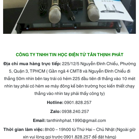
CÔNG TY TNHH TIN HỌC ĐIỆN TỬ TÂN THỊNH PHÁT
Địa chỉ mua hàng trực tiếp:
225/12/5 Nguyễn Đình Chiểu, Phường
5, Quận 3, TPHCM ( Gần ngã 4 CMT8 và Nguyễn Đình Chiểu đi
thẳng 50m nhìn bên tay trái có hẻm 225 đầu tiên đi thẳng vào 10 mét
nhìn tay phải có hẻm xe máy đông kế bên trường học kiến thiết chạy
thẳng vào nhìn tay phải thấy công ty)
Hotline:
0901.828.257
Zalo:
0938.240.257
Email:
tanthinhphat.1990@gmail.com
Thời gian làm việc:
8h00 – 19h00 từ Thứ Hai – Chủ Nhật (Ngoài giờ
xin vui lòng gọi trước 0901.828.257 để đặt hàng)