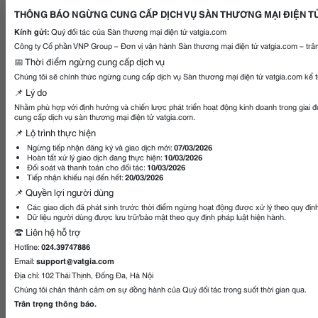
THÔNG BÁO NGỪNG CUNG CẤP DỊCH VỤ SÀN THƯƠNG MẠI ĐIỆN T
Kính gửi:
Quý đối tác của Sàn thương mại điện tử vatgia.com
Công ty Cổ phần VNP Group – Đơn vị vận hành Sàn thương mại điện tử vatgia.com – trân
📅 Thời điểm ngừng cung cấp dịch vụ
Chúng tôi sẽ chính thức ngừng cung cấp dịch vụ Sàn thương mại điện tử vatgia.com kể 
📌 Lý do
Nhằm phù hợp với định hướng và chiến lược phát triển hoạt động kinh doanh trong giai 
cung cấp dịch vụ sàn thương mại điện tử vatgia.com.
📌 Lộ trình thực hiện
Ngừng tiếp nhận đăng ký và giao dịch mới:
07/03/2026
Hoàn tất xử lý giao dịch đang thực hiện:
10/03/2026
Đối soát và thanh toán cho đối tác:
10/03/2026
Tiếp nhận khiếu nại đến hết:
20/03/2026
📌 Quyền lợi người dùng
Các giao dịch đã phát sinh trước thời điểm ngừng hoạt động được xử lý theo quy địn
Dữ liệu người dùng được lưu trữ/bảo mật theo quy định pháp luật hiện hành.
☎️ Liên hệ hỗ trợ
Hotline:
024.39747886
Email:
support@vatgia.com
Địa chỉ: 102 Thái Thịnh, Đống Đa, Hà Nội
Chúng tôi chân thành cảm ơn sự đồng hành của Quý đối tác trong suốt thời gian qua.
Trân trọng thông báo.