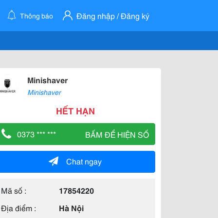
Đăng nhập / Đăng ký
Thông báo
Minishaver
Minishaver
HẾT HẠN
0373 *** ***
BẤM ĐỂ HIỆN SỐ
Chat ngay
Mã số :
17854220
Địa điểm :
Hà Nội