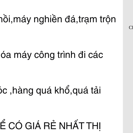
i,máy nghiền đá,trạm trộn 
a máy công trình đi các 
 ,hàng quá khổ,quá tải 
Ể CÓ GIÁ RẺ NHẤT THỊ 