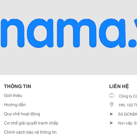
THÔNG TIN
LIÊN HỆ
Giới thiệu
Công ty C
Hướng dẫn
HN: 102 T
➤
Quy chế hoạt động
Số GCNĐKD
➤
Cơ chế giải quyết tranh chấp
Nơi cấp: S
Chính sách bảo vệ thông tin