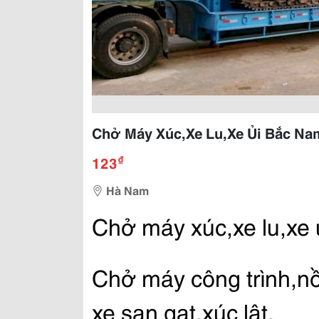
Chở Máy Xúc,Xe Lu,Xe Ủi Bắc Nam
₫
123
Hà Nam
Chở máy xúc,xe lu,xe
Chở máy công trình,nồi
xe san gạt,xúc lật.