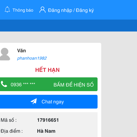
Đăng nhập / Đăng ký
Thông báo
Văn
phanhoan1982
HẾT HẠN
0936 *** ***
BẤM ĐỂ HIỆN SỐ
Chat ngay
Mã số :
17916651
Địa điểm :
Hà Nam