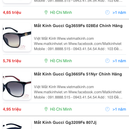
Mobile : 091.8888.515 - 0943.41.54.54 Add : 103 Đề
Thám , P.cô Giang, Q1, Hcm. Hóa Đơn Vat Rõ Ràng Do
Công Ty Chính Hãng Cung Cấp. Nói Không Với Hàng
4,65 triệu
Hồ Chí Minh
>1 năm
Giả, Hàng Nhái 1.G
Mắt Kính Gucci Gg3659Fs 028Ed Chính Hãng
Việt Mắt Kính Www.vietmatkinh.com
Www.matkinhviet.vn Www.facebook.com/Matkinhviet
Mobile : 091.8888.515 - 0943.41.54.54 Add : 103 Đề
Thám , P.cô Giang, Q1, Hcm. Hóa Đơn Vat Rõ Ràng Do
Công Ty Chính Hãng Cung Cấp. Nói Không Với Hàng
5,76 triệu
Hồ Chí Minh
>1 năm
Giả, Hàng Nhái 1.G
Mắt Kính Gucci Gg3665Fs 51Nyr Chính Hãng
Việt Mắt Kính Www.vietmatkinh.com
Www.matkinhviet.vn Www.facebook.com/Matkinhviet
Mobile : 091.8888.515 - 0943.41.54.54 Add : 103 Đề
Thám , P.cô Giang, Q1, Hcm. Hóa Đơn Vat Rõ Ràng Do
Công Ty Chính Hãng Cung Cấp. Nói Không Với Hàng
4,95 triệu
Hồ Chí Minh
>1 năm
Giả, Hàng Nhái 1.G
Mắt Kính Gucci Gg3209Fs 807Jj