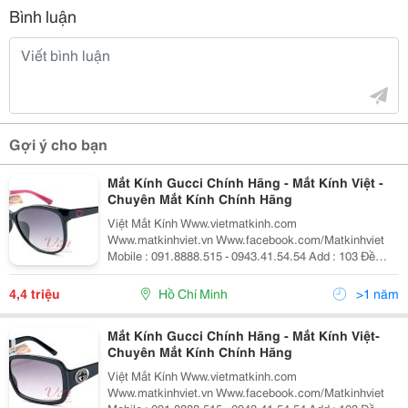
Bình luận
Gợi ý cho bạn
Mắt Kính Gucci Chính Hãng - Mắt Kính Việt -
Chuyên Mắt Kính Chính Hãng
Việt Mắt Kính Www.vietmatkinh.com
Www.matkinhviet.vn Www.facebook.com/Matkinhviet
Mobile : 091.8888.515 - 0943.41.54.54 Add : 103 Đề
Thám , P.cô Giang, Q1, Hcm. Hóa Đơn Vat Rõ Ràng Do
Công Ty Chính Hãng Cung Cấp. Nói Không Với Hàng
4,4 triệu
Hồ Chí Minh
>1 năm
Giả, Hàng Nhái 1.G
Mắt Kính Gucci Chính Hãng - Mắt Kính Việt-
Chuyên Mắt Kính Chính Hãng
Việt Mắt Kính Www.vietmatkinh.com
Www.matkinhviet.vn Www.facebook.com/Matkinhviet