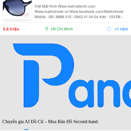
Việt Mắt Kính Www.vietmatkinh.com
Www.matkinhviet.vn Www.facebook.com/Matkinhviet
Mobile : 091.8888.515 - 0943.41.54.54 Add : 103 Đề
Thám , P.cô Giang, Q1, Hcm. Hóa Đơn Vat Rõ Ràng Do
Công Ty Chính Hãng Cung Cấp. Nói Không Với Hàng
5,6 triệu
Hồ Chí Minh
>1 năm
Giả, Hàng Nhái 1.G