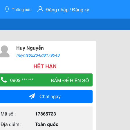
Đăng nhập / Đăng ký
Thông báo
Huy Nguyễn
huynts02234id8179543
HẾT HẠN
0909 *** ***
BẤM ĐỂ HIỆN SỐ
Chat ngay
Mã số :
17865723
Địa điểm :
Toàn quốc