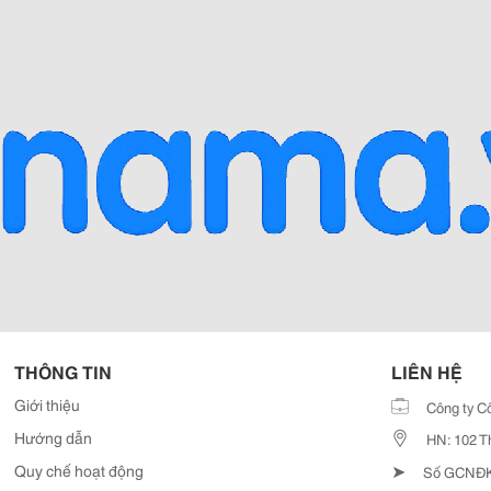
THÔNG TIN
LIÊN HỆ
Giới thiệu
Công ty C
Hướng dẫn
HN: 102 T
➤
Quy chế hoạt động
Số GCNĐKD