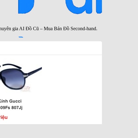
Kính Gucci
09Fs 807Jj
riệu