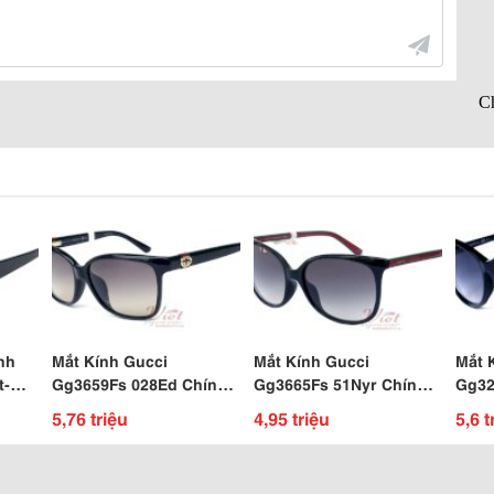
nh
Mắt Kính Gucci
Mắt Kính Gucci
Mắt 
t-
Gg3659Fs 028Ed Chính
Gg3665Fs 51Nyr Chính
Gg32
hính
Hãng
Hãng
5,76 triệu
4,95 triệu
5,6 t