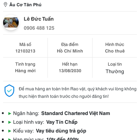
Âu Cơ Tân Phú
Lê Đức Tuấn
0906 488 125
Mã số
Địa điểm
Hình thức
12103213
Hồ Chí Minh
Cho thuê
Tình trạng
Hết hạn
Loại tin
Hàng mới
13/08/2030
Thường
Để mua hàng an toàn trên Rao vặt, quý khách vui lòng không
thực hiện thanh toán trước cho người đăng tin!
▶
Ngân hàng:
Standard Chartered Việt Nam
▶
Loại hình vay:
Vay Tín Chấp
▶
Kiểu vay:
Vay tiêu dùng trả góp
▶
Hạn mức vay:
10tr đến 400tr