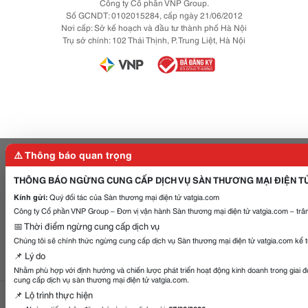
Công ty Cổ phần VNP Group.
Số GCNDT: 0102015284, cấp ngày 21/06/2012
Nơi cấp: Sở kế hoạch và đầu tư thành phố Hà Nội
Trụ sở chính: 102 Thái Thịnh, P. Trung Liệt, Hà Nội
⚠️ Thông báo quan trọng
THÔNG BÁO NGỪNG CUNG CẤP DỊCH VỤ SÀN THƯƠNG MẠI ĐIỆN T
Kính gửi:
Quý đối tác của Sàn thương mại điện tử vatgia.com
Công ty Cổ phần VNP Group – Đơn vị vận hành Sàn thương mại điện tử vatgia.com – trân
📅 Thời điểm ngừng cung cấp dịch vụ
Chúng tôi sẽ chính thức ngừng cung cấp dịch vụ Sàn thương mại điện tử vatgia.com kể 
📌 Lý do
Nhằm phù hợp với định hướng và chiến lược phát triển hoạt động kinh doanh trong giai 
cung cấp dịch vụ sàn thương mại điện tử vatgia.com.
📌 Lộ trình thực hiện
Gọi điện
Gửi tin nhắn