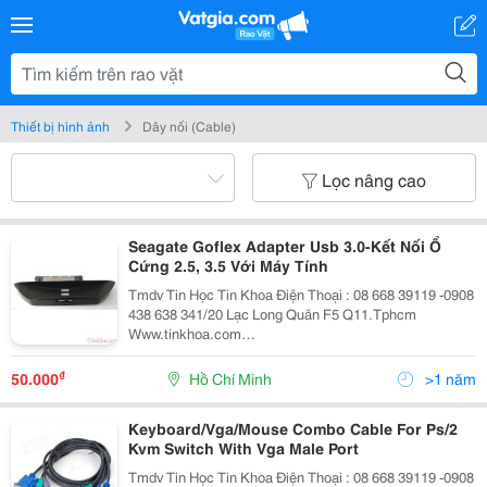
Thiết bị hình ảnh
Dây nối (Cable)
Lọc nâng cao
Seagate Goflex Adapter Usb 3.0-Kết Nối Ổ
Cứng 2.5, 3.5 Với Máy Tính
Tmdv Tin Học Tin Khoa Điện Thoại : 08 668 39119 -0908
438 638 341/20 Lạc Long Quân F5 Q11.Tphcm
Www.tinkhoa.com
Https://Www.facebook.com/Tinkhoa.tinhoc - Seagate
Usb 2.0 Connector 2.5&Rdquo; : 7 0,000Đ Hàng Chính
₫
50.000
Hồ Chí Minh
>1 năm
Hiệu Seagate,
Keyboard/Vga/Mouse Combo Cable For Ps/2
Kvm Switch With Vga Male Port
Tmdv Tin Học Tin Khoa Điện Thoại : 08 668 39119 -0908