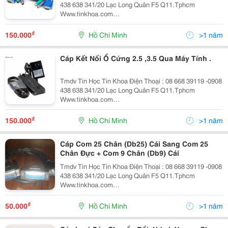
438 638 341/20 Lạc Long Quân F5 Q11.Tphcm
Www.tinkhoa.com
Https://Www.facebook.com/Tinkhoa.tinhoc Connects
Pc To Ps/2 Kvm Switch Triple Shielded For Max Resol
₫
150.000
Hồ Chí Minh
>1 năm
Cáp Kết Nối Ổ Cứng 2.5 ,3.5 Qua Máy Tính .
Tmdv Tin Học Tin Khoa Điện Thoại : 08 668 39119 -0908
438 638 341/20 Lạc Long Quân F5 Q11.Tphcm
Www.tinkhoa.com
Https://Www.facebook.com/Tinkhoa.tinhoc - Seagate
Usb 2.0 Connector 2.5&Rdquo; : 7 0,000Đ Hàng Chính
₫
150.000
Hồ Chí Minh
>1 năm
Hiệu Seagate,
Cáp Com 25 Chân (Db25) Cái Sang Com 25
Chân Đực + Com 9 Chân (Db9) Cái
Tmdv Tin Học Tin Khoa Điện Thoại : 08 668 39119 -0908
438 638 341/20 Lạc Long Quân F5 Q11.Tphcm
Www.tinkhoa.com
Https://Www.facebook.com/Tinkhoa.tinhoc Cáp Com 25
Chân (Db25) Cái Sang Com 25 Chân Đực + Com 9 Chân
₫
50.000
Hồ Chí Minh
>1 năm
(Db9) Cái