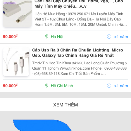
Các Loại Cáp Chuyển Đổi, Hdmi, Vga,..., Cho
Máy Tính Máy Chiếu....v..v
Liên Hệ Mua Hàng : 0979 256 671 Ms Luyến Máy Tính
Việt 3T - 162 Chùa Láng - Đống Đa - Hà Nội Dây Cáp
Hdmi 1.5M, 3M, 5M, 10M, 15M, 20M Unitek Chính Hãng
- Cáp Hdmi Unitek Hàng Chính Hãng Nhập Khẩu - Cáp
Hdmi Unitek Chuẩn 1.4 - Cáp Hdmi Unittek Có Độ P
₫
90.000
Hà Nội
>1 năm
Cáp Usb Ra 3 Chân Ra Chuẩn Lighting, Micro
Usb, Galaxy Tab Chính Hãng Giá Rẻ Nhất
Tmdv Tin Học Tin Khoa 341/20 Lạc Long Quân Phường 5
Quận 11 Tphcm Www.tinkhoa.com Phone : 0908 438 638
- (08) 668 39 118 Xem Chi Tiết Sản Phẩm :
Http://Tinkhoa.com/Index.php?
Tkpc=Pro_Detail&Amp;Cat=174&Amp;Item=2453&Amp;M
₫
50.000
Hồ Chí Minh
>1 năm
XEM THÊM