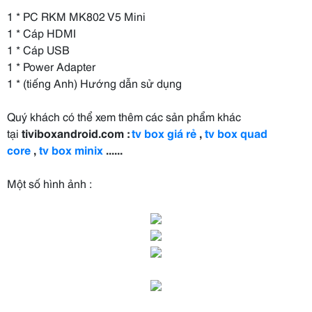
1 * PC RKM MK802 V5 Mini
1 * Cáp HDMI
1 * Cáp USB
1 * Power Adapter
1 * (tiếng Anh) Hướng dẫn sử dụng
Quý khách có thể xem thêm các sản phẩm khác
tại
tiviboxandroid.com :
tv box giá rẻ
,
tv box quad
core
,
tv box minix
......
Một số hình ảnh :