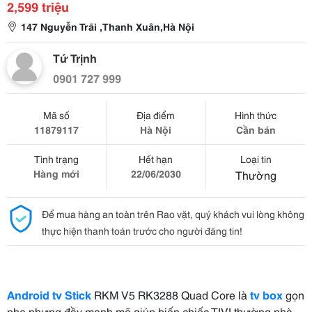
2,599 triệu
147 Nguyễn Trãi ,Thanh Xuân,Hà Nội
Tứ Trịnh
0901 727 999
Mã số
Địa điểm
Hình thức
11879117
Hà Nội
Cần bán
Tình trạng
Hết hạn
Loại tin
Hàng mới
22/06/2030
Thường
Để mua hàng an toàn trên Rao vặt, quý khách vui lòng không
thực hiện thanh toán trước cho người đăng tin!
Android tv Stick
RKM V5 RK3288 Quad Core là
tv box
gọn
nhẹ nhưng đầy mạnh mẽ giúp biến chiếc TIVI thường nhà