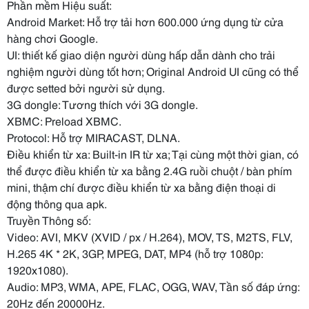
Phần mềm Hiệu suất:
Android Market: Hỗ trợ tải hơn 600.000 ứng dụng từ cửa
hàng chơi Google.
UI: thiết kế giao diện người dùng hấp dẫn dành cho trải
nghiệm người dùng tốt hơn; Original Android UI cũng có thể
được setted bởi người sử dụng.
3G dongle: Tương thích với 3G dongle.
XBMC: Preload XBMC.
Protocol: Hỗ trợ MIRACAST, DLNA.
Điều khiển từ xa: Built-in IR từ xa; Tại cùng một thời gian, có
thể được điều khiển từ xa bằng 2.4G ruồi chuột / bàn phím
mini, thậm chí được điều khiển từ xa bằng điện thoại di
động thông qua apk.
Truyền Thông số:
Video: AVI, MKV (XVID / px / H.264), MOV, TS, M2TS, FLV,
H.265 4K * 2K, 3GP, MPEG, DAT, MP4 (hỗ trợ 1080p:
1920x1080).
Audio: MP3, WMA, APE, FLAC, OGG, WAV, Tần số đáp ứng:
20Hz đến 20000Hz.