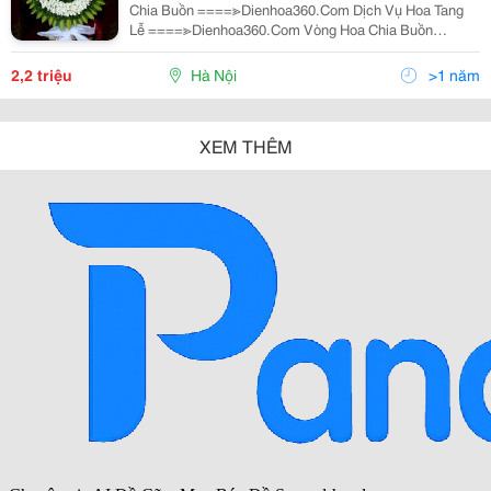
Chia Buồn ====≫Dienhoa360.Com Dịch Vụ Hoa Tang
Lễ ====≫Dienhoa360.Com Vòng Hoa Chia Buồn
====≫Dienhoa360.Com Liên Hệ Đặt Hàng Hotline: 0988
903 205 - 0984 08 1332 Email:
2,2 triệu
Hà Nội
>1 năm
XEM THÊM