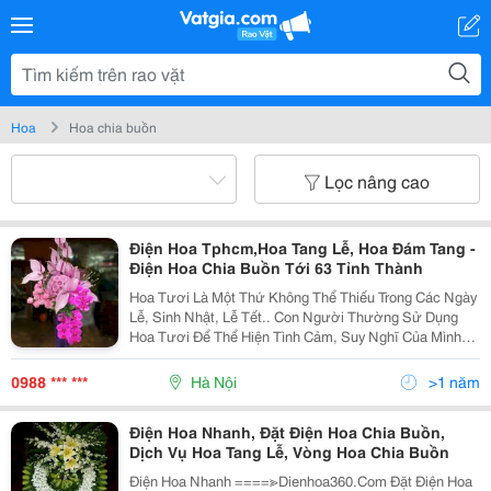
Hoa
Hoa chia buồn
Lọc nâng cao
Điện Hoa Tphcm,Hoa Tang Lễ, Hoa Đám Tang -
Điện Hoa Chia Buồn Tới 63 Tỉnh Thành
Hoa Tươi Là Một Thứ Không Thể Thiếu Trong Các Ngày
Lễ, Sinh Nhật, Lễ Tết.. Con Người Thường Sử Dụng
Hoa Tươi Để Thể Hiện Tình Cảm, Suy Nghĩ Của Mình
Với Một Ai Đó. Và Người Được Nhận Hoa Cũng Vô
Cùng May Mắn Và Hạnh Phúc. Dienhoa360.Com Xin
0988 *** ***
Hà Nội
>1 năm
Gửi Đến C
Điện Hoa Nhanh, Đặt Điện Hoa Chia Buồn,
Dịch Vụ Hoa Tang Lễ, Vòng Hoa Chia Buồn
Điện Hoa Nhanh ====≫Dienhoa360.Com Đặt Điện Hoa