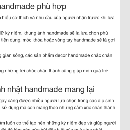
 handmade phù hợp
 hiểu sở thích và nhu cầu của người nhận trước khi lựa
iữ kỷ niệm, khung ảnh handmade sẽ là lựa chọn phù
 tiện dụng, móc khóa hoặc vòng tay handmade sẽ là gợi
ông gian sống, các sản phẩm decor handmade chắc chắn
ùng những lời chúc chân thành cũng giúp món quà trở
inh nhật handmade mang lại
y càng được nhiều người lựa chọn trong các dịp sinh
trị sử dụng mà còn mang theo những cảm xúc chân thành
m luôn có thể tạo nên những kỷ niệm đẹp và giúp người
đó đã làm nên sức hút đặc biệt của quà sinh nhật