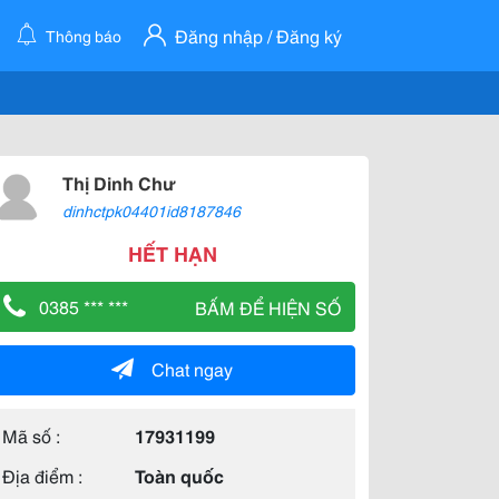
Đăng nhập / Đăng ký
Thông báo
Thị Dinh Chư
dinhctpk04401id8187846
HẾT HẠN
0385 *** ***
BẤM ĐỂ HIỆN SỐ
Chat ngay
Mã số :
17931199
Địa điểm :
Toàn quốc