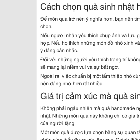
Cách chọn quà sinh nhật
Để món quà trở nên ý nghĩa hơn, bạn nên tìm
chọn.
Nếu người nhận yêu thích chụp ảnh và lưu g
hợp. Nếu họ thích những món đồ nhỏ xinh và
ý đáng cân nhắc.
Đối với những người yêu thích trang trí kh
sẽ mang lại niềm vui và sự bất ngờ.
Ngoài ra, việc chuẩn bị một tấm thiệp nhỏ c
nên đáng nhớ hơn rất nhiều.
Giá trị cảm xúc mà quà s
Không phải ngẫu nhiên mà quà handmade ngà
nhật. Những món quà này không chỉ có giá 
của người tặng.
Một món quà được lựa chọn bằng sự quan tâ
nhận cảm thấy được yêu thương. Chính điều 