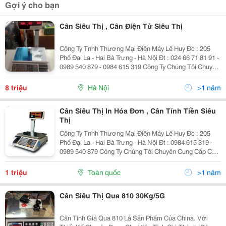
Gợi ý cho bạn
Cân Siêu Thị , Cân Điện Tử Siêu Thị
Công Ty Tnhh Thương Mại Điện Máy Lê Huy Đc : 205
Phố Đai La - Hai Bà Trưng - Hà Nội Đt : 024 66 71 81 91 -
0989 540 879 - 0984 615 319 Công Ty Chúng Tôi Chuyên
Phân Phối Các Loại Cân Điện Tử Hàng Chính Hãng Cân
Điện Tử In T
8 triệu
Hà Nội
>1 năm
Cân Siêu Thị In Hóa Đơn , Cân Tính Tiền Siêu
Thị
Công Ty Tnhh Thương Mại Điên Máy Lê Huy Đc : 205
Phố Đại La - Hai Bà Trưng - Hà Nội Đt : 0984 615 319 -
0989 540 879 Công Ty Chúng Tôi Chuyên Cung Cấp Các
Loại Cân Dùng Siêu Thị Cân In Tem Siêu Thị Tm-Ax Pro
30Kg Được Sả
1 triệu
Toàn quốc
>1 năm
Cân Siêu Thị Qua 810 30Kg/5G
Cân Tính Giá Qua 810 Là Sản Phẩm Của China. Với