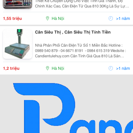
Thiết Kế Chuyên Dụng Cho Việc Tính Giá Thành, Độ
Chính Xác Cao, Cân Điện Tử Qua 810 30Kg Là Sự Lựa
Chọn Hàng Đầu Cho Các Hộ Kinh Doanh, Siêu Thị, Tạp
Hóa&Hellip; Đặc Điểm Nổi Bật: Thiết Kế Chắc
1,55 triệu
Hà Nội
>1 năm
Cân Siêu Thị , Cân Siêu Thị Tính Tiền
Nhà Phân Phối Cân Điện Tử Số 1 Miền Bắc Hotline :
0989 540 879 - 04 6671 8191 ​ - 0984 615 319 Wedsite :
Candientulehuy.com Cân Tính Giá Qua 810 Là Sản
Phẩm Của China. Với Thiết Kế Chuyên Dụng Cho Việc
Tính Giá Thành, Độ Chính X
1,2 triệu
Hà Nội
>1 năm