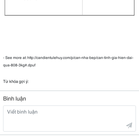
- See more at: http://candientulehuy.com/p/can-nha-bep/can-tinh-gia-hien-dai-
qua-808-3kg#.dpuf
Từ khóa gợi ý:
Bình luận