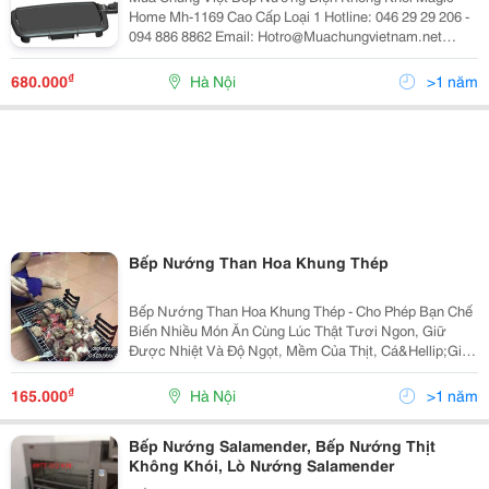
Home Mh-1169 Cao Cấp Loại 1 Hotline: 046 29 29 206 -
094 886 8862 Email: Hotro@Muachungvietnam.net
Website: Www.muachungviet.net Hoặc
Www.muachungvietnam.net Bếp Nướn
₫
680.000
Hà Nội
>1 năm
Bếp Nướng Than Hoa Khung Thép
Bếp Nướng Than Hoa Khung Thép - Cho Phép Bạn Chế
Biến Nhiều Món Ăn Cùng Lúc Thật Tươi Ngon, Giữ
Được Nhiệt Và Độ Ngọt, Mềm Của Thịt, Cá&Hellip;Giá
Chỉ 165.000Đ Lh: 0923.555.772 - 0975.928.220 Đ/C: Số
3 Ngách 116 Ngõ 245 Định Công. Nhận Ship Hàng. Hay
₫
165.000
Hà Nội
>1 năm
Bếp Nướng Salamender, Bếp Nướng Thịt
Không Khói, Lò Nướng Salamender