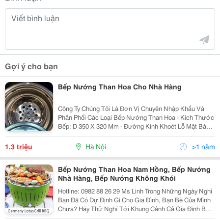
Gợi ý cho bạn
Bếp Nướng Than Hoa Cho Nhà Hàng
Công Ty Chúng Tôi Là Đơn Vị Chuyên Nhập Khẩu Và
Phân Phối Các Loại Bếp Nướng Than Hoa - Kích Thước
Bếp: D 350 X 320 Mm - Đường Kính Khoét Lỗ Mặt Bàn
D 320 Mm - Mặt Bàn 6 Người : 1600 X 800 X 750 Mm -
Vật Liệu : Inox Đặc Biệt Tính Hóa Dẻo Ca
1,3 triệu
Hà Nội
>1 năm
Bếp Nướng Than Hoa Nam Hồng, Bếp Nướng
Nhà Hàng, Bếp Nướng Không Khói
Hotline: 0982 88 26 29 Ms Linh Trong Những Ngày Nghỉ
Bạn Đã Có Dự Định Gì Cho Gia Đình, Bạn Bè Của Mình
Chưa? Hãy Thử Nghĩ Tới Khung Cảnh Cả Gia Đình Bạn
Quây Quần Bên Bếp Nướng Cùng Nhau Thưởng Thức