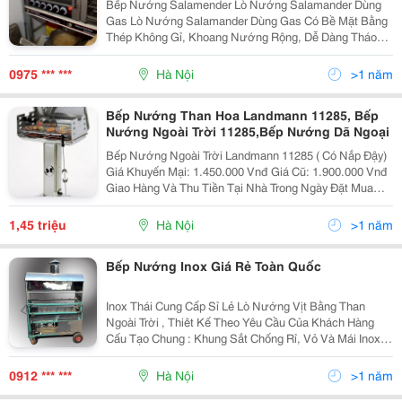
Bếp Nướng Salamender Lò Nướng Salamander Dùng
Gas Lò Nướng Salamander Dùng Gas Có Bề Mặt Bằng
Thép Không Gỉ, Khoang Nướng Rộng, Dễ Dàng Tháo
Lắp Và Làm Sạch Dầu Rất Thuận Tiện Cho Việc Vệ Sinh
Lò Nướng. Lò Nướng Salamander Có Thể Dùng Để
0975 *** ***
Hà Nội
>1 năm
Nướng
Bếp Nướng Than Hoa Landmann 11285, Bếp
Nướng Ngoài Trời 11285,Bếp Nướng Dã Ngoại
Bếp Nướng Ngoài Trời Landmann 11285 ( Có Nắp Đậy)
Giá Khuyến Mại: 1.450.000 Vnđ Giá Cũ: 1.900.000 Vnđ
Giao Hàng Và Thu Tiền Tại Nhà Trong Ngày Đặt Mua
24/7 : 0982.88.26.29 Thông Số Chi Tiết Sản Phẩm Bếp
Nướng Than Hoa Ngoài Trời Chữ Nhật (Nắp Đậy) -
1,45 triệu
Hà Nội
>1 năm
Bếp Nướng Inox Giá Rẻ Toàn Quốc
Inox Thái Cung Cấp Sỉ Lẻ Lò Nướng Vịt Bằng Than
Ngoài Trời , Thiêt Kế Theo Yêu Cầu Của Khách Hàng
Cấu Tạo Chung : Khung Sắt Chống Rỉ, Vỏ Và Mái Inox
304 Có Bánh Xe Di Chuyển Chế Độ Quay Xiên Tự Động
Có Lớp Gạch Giữ Nhiệt Có Thể Đặt Kíc
0912 *** ***
Hà Nội
>1 năm