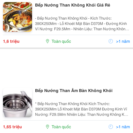
Bếp Nướng Than Không Khói Giá Rẻ
- Bếp Nướng Than Không Khói - Kích Thước:
390X250Mm - Lỗ Khoét Mặt Bàn D370M - Đường Kính
Vỉ Nướng: F29.5Mm - Nhiên Liệu: Than Nướng Không
Khói - Chất Liệu : Inox - Bình An Là Đơn Vị Nhập Khẩu
Và Phân Phối Các Loại Bếp Nướng Than Không Khói
1,6 triệu
Toàn quốc
>1 năm
Dành C
Bếp Nướng Than Âm Bàn Không Khói
* Bếp Nướng Than Không Khói Kích Thước:
390X250Mm Lỗ Khoét Mặt Bàn D370M Đường Kính Vỉ
Nướng: F29.5Mm Nhiên Liệu: Than Nướng Không Khói
Vật Liệu : Inox - Bình An Là Đơn Vị Nhập Khẩu Và Phân
Phối Các Loại Bếp Nướng Than Hoa Không Khó
1,65 triệu
Toàn quốc
>1 năm