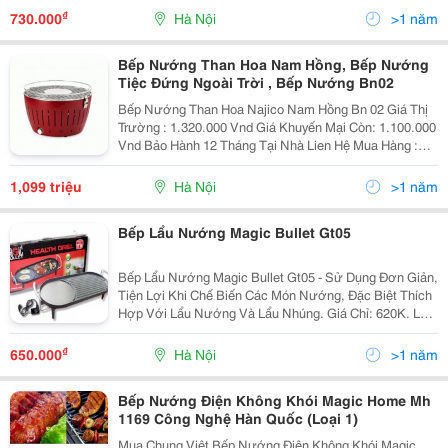
Những Món Nướng Ấm Cúng..cảm Giác Thật Tuyệt Ph
₫
730.000
Hà Nội
>1 năm
Bếp Nướng Than Hoa Nam Hồng, Bếp Nướng
Tiệc Đứng Ngoài Trời , Bếp Nướng Bn02
Bếp Nướng Than Hoa Najico Nam Hồng Bn 02 Giá Thị
Trường : 1.320.000 Vnd Giá Khuyến Mại Còn: 1.100.000
Vnd Bảo Hành 12 Tháng Tại Nhà Lien Hệ Mua Hàng :
0982.88.26.29 - 0917.555.286 Giao Hàng Và Thu Tièn
Tại Nhà Trên Toàn Quốc
1,099 triệu
Hà Nội
>1 năm
Bếp Lẩu Nướng Magic Bullet Gt05
Bếp Lẩu Nướng Magic Bullet Gt05 - Sử Dụng Đơn Giản,
Tiện Lợi Khi Chế Biến Các Món Nướng, Đặc Biệt Thích
Hợp Với Lẩu Nướng Và Lẩu Nhúng. Giá Chỉ: 620K. Lh:
0923.555.772 Đ/C: Số 3 Ngách 116 Ngõ 245 Định Công
- Hà Nội. Bếp Nướng Điện Không Khói Bếp Lẩu
₫
650.000
Hà Nội
>1 năm
Bếp Nướng Điện Không Khói Magic Home Mh
1169 Công Nghệ Hàn Quốc (Loại 1)
Mua Chung Việt Bếp Nướng Điện Không Khói Magic