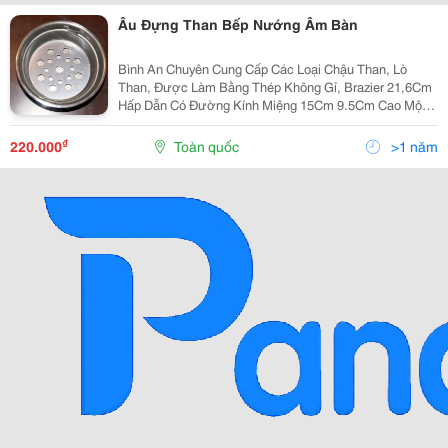
Âu Đựng Than Bếp Nướng Âm Bàn
Bình An Chuyên Cung Cấp Các Loại Chậu Than, Lò
Than, Được Làm Bằng Thép Không Gỉ, Brazier 21,6Cm
Hấp Dẫn Có Đường Kính Miệng 15Cm 9.5Cm Cao Một
Kích Thước Khác Có Sẵn, Nhìn Thấy Hình Con Số!
₫
220.000
Toàn quốc
>1 năm