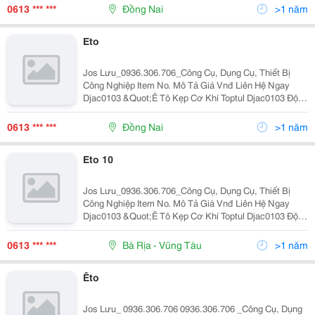
Chuyển Được Thân E Tô Có Thể Quay 360 O Quanh Trụ
0613 *** ***
Đồng Nai
>1 năm
Eto
Jos Lưu_0936.306.706_Công Cụ, Dụng Cụ, Thiết Bị
Công Nghiệp Item No. Mô Tả Giá Vnđ Liên Hệ Ngay
Djac0103 &Quot;Ê Tô Kẹp Cơ Khí Toptul Djac0103 Độ
Mở 3&Quot;&Quot; Có Thể Găn Cố Định Hoặc Di
Chuyển Được Thân E Tô Có Thể Quay 360 O Quanh Trụ
0613 *** ***
Đồng Nai
>1 năm
Eto 10
Jos Lưu_0936.306.706_Công Cụ, Dụng Cụ, Thiết Bị
Công Nghiệp Item No. Mô Tả Giá Vnđ Liên Hệ Ngay
Djac0103 &Quot;Ê Tô Kẹp Cơ Khí Toptul Djac0103 Độ
Mở 3&Quot;&Quot; Có Thể Găn Cố Định Hoặc Di
Chuyển Được Thân E Tô Có Thể Quay 360 O Quanh Trụ
0613 *** ***
Bà Rịa - Vũng Tàu
>1 năm
Êto
Jos Lưu_ 0936.306.706 0936.306.706 _Công Cụ, Dụng