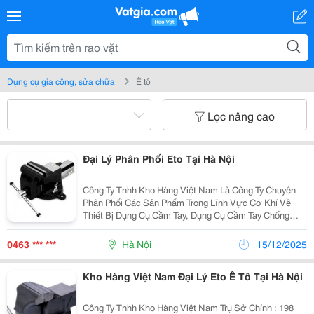
Dụng cụ gia công, sửa chữa
Ê tô
Lọc nâng cao
Đại Lý Phân Phối Eto Tại Hà Nội
Công Ty Tnhh Kho Hàng Việt Nam Là Công Ty Chuyên
Phân Phối Các Sản Phẩm Trong Lĩnh Vực Cơ Khí Về
Thiết Bị Dụng Cụ Cầm Tay, Dụng Cụ Cầm Tay Chống
Cháy Nổ (Non Sparking Tools), Dụng Cụ Điện Cầm Tay,
Dụng Cụ Cắt Gọt Cơ Khí, Dụng Cụ Đo Chính Xác ,
0463 *** ***
Hà Nội
15/12/2025
Thiết...
Kho Hàng Việt Nam Đại Lý Eto Ê Tô Tại Hà Nội
Công Ty Tnhh Kho Hàng Việt Nam Trụ Sở Chính : 198