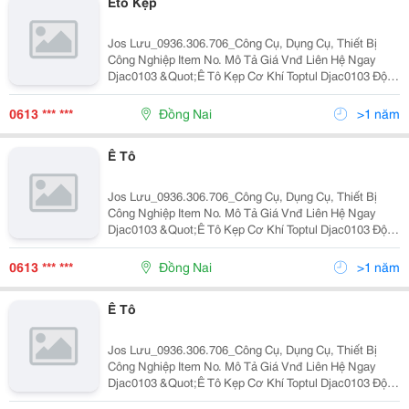
Etô Kẹp
Jos Lưu_0936.306.706_Công Cụ, Dụng Cụ, Thiết Bị
Công Nghiệp Item No. Mô Tả Giá Vnđ Liên Hệ Ngay
Djac0103 &Quot;Ê Tô Kẹp Cơ Khí Toptul Djac0103 Độ
Mở 3&Quot;&Quot; Có Thể Găn Cố Định Hoặc Di
Chuyển Được Thân E Tô Có Thể Quay 360 O Quanh Trụ
0613 *** ***
Đồng Nai
>1 năm
Ê Tô
Jos Lưu_0936.306.706_Công Cụ, Dụng Cụ, Thiết Bị
Công Nghiệp Item No. Mô Tả Giá Vnđ Liên Hệ Ngay
Djac0103 &Quot;Ê Tô Kẹp Cơ Khí Toptul Djac0103 Độ
Mở 3&Quot;&Quot; Có Thể Găn Cố Định Hoặc Di
Chuyển Được Thân E Tô Có Thể Quay 360 O Quanh Trụ
0613 *** ***
Đồng Nai
>1 năm
Ê Tô
Jos Lưu_0936.306.706_Công Cụ, Dụng Cụ, Thiết Bị
Công Nghiệp Item No. Mô Tả Giá Vnđ Liên Hệ Ngay
Djac0103 &Quot;Ê Tô Kẹp Cơ Khí Toptul Djac0103 Độ
Mở 3&Quot;&Quot; Có Thể Găn Cố Định Hoặc Di