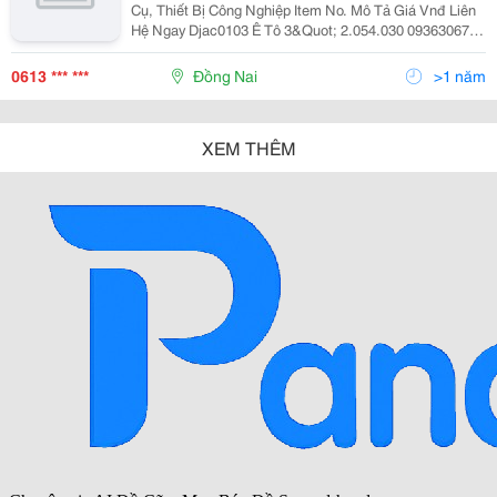
Cụ, Thiết Bị Công Nghiệp Item No. Mô Tả Giá Vnđ Liên
Hệ Ngay Djac0103 Ê Tô 3&Quot; 2.054.030 0936306706
Djac0104 Ê Tô 4&Quot; 2.383.040 01688113320
Djac010
0613 *** ***
Đồng Nai
>1 năm
XEM THÊM