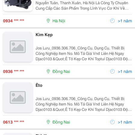
Nguyễn Tuân, Thanh Xuân, Hà Nội Là Công Ty Chuyên
Cung Cấp Các Sản Phẩm Trong Lĩnh Vực Cơ Khí Về
Dụng Cụ Cầm Tay,Dụng Cụ Cắt, Với 5 Năm Kinh
Nghiệm Phát Triển Cùng Nền Công Nghiệp Tại Việt
0934 *** ***
Hà Nội
>1 năm
Nam,...
Kìm Kẹp
Jos Lưu_0936.306.706_Công Cụ, Dụng Cụ, Thiết Bị
Công Nghiệp Item No. Mô Tả Giá Vnđ Liên Hệ Ngay
Djac0103 &Quot;Ê Tô Kẹp Cơ Khí Toptul Djac0103 Độ
Mở 3&Quot;&Quot; Có Thể Găn Cố Định Hoặc Di
Chuyển Được Thân E Tô Có Thể Quay 360 O Quanh Trụ
0936 *** ***
Đồng Nai
>1 năm
Êto
Jos Lưu_0936.306.706_Công Cụ, Dụng Cụ, Thiết Bị
Công Nghiệp Item No. Mô Tả Giá Vnđ Liên Hệ Ngay
Djac0103 &Quot;Ê Tô Kẹp Cơ Khí Toptul Djac0103 Độ
Mở 3&Quot;&Quot; Có Thể Găn Cố Định Hoặc Di
Chuyển Được Thân E Tô Có Thể Quay 360 O Quanh Trụ
0613 *** ***
Đồng Nai
>1 năm