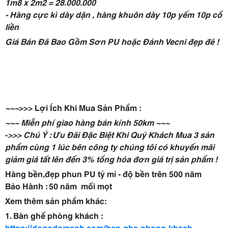
1m8 x 2m2 = 28.000.000
- Hàng cực kì dày dặn , hàng khuôn dày 10p yếm 10p cổ
liền
Giá Bán Đã Bao Gồm Sơn PU hoặc Đánh Vecni đẹp đẽ !
~~~
>>> Lợi Ích Khi Mua Sản Phẩm :
~~~ Miễn phí giao hàng bán kính 50km ~~~
-
>>> Chú Ý : Ưu Đãi Đặc Biệt Khi Quý Khách Mua 3 sản
phẩm cùng 1 lúc bên công ty chúng tôi có khuyến mãi
giảm giá tất lên đến 3% tổng hóa đơn giá trị sản phẩm !
Hàng bền,đẹp phun PU tỷ mỉ - độ bền trên 500 năm
Bảo Hành : 50 năm mối mọt
Xem thêm sản phẩm khác:
1. Bàn ghế phòng khách :
https://dogodomanh.com/ban-ghe-phong-khach