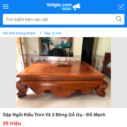
Nội thất phòng khách
Sập, tủ chè
Sập Ngồi Kiểu Trơn Và 3 Bông Gỗ Gụ - Đỗ Mạnh
26 triệu