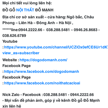
Mọi chi tiết vui lòng liên hệ:
ĐỒ GỖ
NỘI THẤT
ĐỖ MẠNH
Địa chỉ cơ sở sản xuất – cửa hàng: Ngõ bắc, Châu
Phong – Liên Hà – Đông Anh – Hà Nội ,
******line:0944.2222.66 - 038.288.5481 – 0946.26.8683 -
038.626.6789
Youtube
:
https://www.youtube.com/channel/UCZiOx0efCE6Ur1d
view_as=subscriber
Website :
https://dogodomanh.com/
Facebook Page
:
https://www.facebook.com/dogodomanh
Facebook Page
:
https://www.facebook.com/noithatcacloai
Nick Zalo - Facebook : 038.288.5481 - 0944.2222.66
- Mọi vấn đề phản ảnh, góp ý về kênh Đồ gỗ Đỗ Mạnh
xin liên hệ