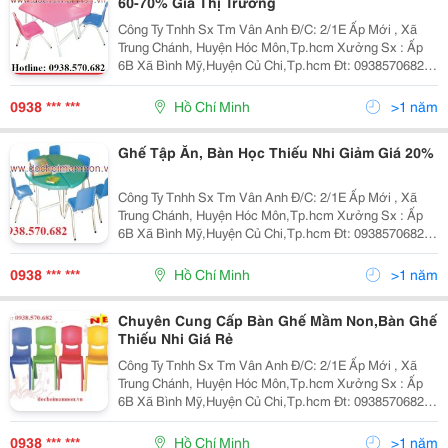
60-70% Giá Thị Trường
Công Ty Tnhh Sx Tm Vân Anh Đ/C: 2/1E Ấp Mới , Xã
Trung Chánh, Huyện Hóc Môn,Tp.hcm Xưởng Sx : Ấp
6B Xã Bình Mỹ,Huyện Củ Chi,Tp.hcm Đt: 0938570682
Fax:0837957638 Website: Www:dochoimamnon.com
Www:dochoimamnon.vn Email:nguyenhoang3009
0938 *** ***
Hồ Chí Minh
>1 năm
Ghế Tập Ăn, Bàn Học Thiếu Nhi Giảm Giá 20%
Công Ty Tnhh Sx Tm Vân Anh Đ/C: 2/1E Ấp Mới , Xã
Trung Chánh, Huyện Hóc Môn,Tp.hcm Xưởng Sx : Ấp
6B Xã Bình Mỹ,Huyện Củ Chi,Tp.hcm Đt: 0938570682
Website: Www:dochoimamnon.com
Www:dochoimamnon.vn
0938 *** ***
Hồ Chí Minh
>1 năm
Chuyên Cung Cấp Bàn Ghế Mầm Non,Bàn Ghế
Thiếu Nhi Giá Rẻ
Công Ty Tnhh Sx Tm Vân Anh Đ/C: 2/1E Ấp Mới , Xã
Trung Chánh, Huyện Hóc Môn,Tp.hcm Xưởng Sx : Ấp
6B Xã Bình Mỹ,Huyện Củ Chi,Tp.hcm Đt: 0938570682
Website: Www:dochoimamnon.com
Www:dochoimamnon.vn
0938 *** ***
Hồ Chí Minh
>1 năm