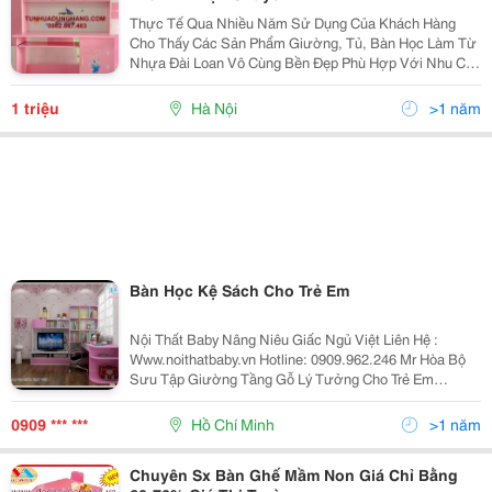
Thực Tế Qua Nhiều Năm Sử Dụng Của Khách Hàng
Cho Thấy Các Sản Phẩm Giường, Tủ, Bàn Học Làm Từ
Nhựa Đài Loan Vô Cùng Bền Đẹp Phù Hợp Với Nhu Cầu
Sử Dụng Và Không Gian Nhà Của Quý Khách. Hơn 90%
Các Hộ Gia Đình Đã Và Đang Có Xu Hướng Thay Thế
1 triệu
Hà Nội
>1 năm
Các Đồ Nộ
Bàn Học Kệ Sách Cho Trẻ Em
Nội Thất Baby Nâng Niêu Giấc Ngủ Việt Liên Hệ :
Www.noithatbaby.vn Hotline: 0909.962.246 Mr Hòa Bộ
Sưu Tập Giường Tầng Gỗ Lý Tưởng Cho Trẻ Em
Giường Tầng Gỗ Được Rất Nhiều Phụ Huynh Sử Dụng
Cho Phòng Ngủ Của Con Mình Bởi Vì Tính Tiệ
0909 *** ***
Hồ Chí Minh
>1 năm
Chuyên Sx Bàn Ghế Mầm Non Giá Chỉ Bằng