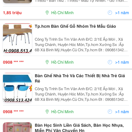
1Tr850 - Bàn 1M2 : 1Tr950 - Màu Tự Nhiên. - Gỗ Thông
Tự Nhiên Đã Qua Xử Lí Mối Mọt , Cong Vênh. - Bàn
Thiết Kế Liền Kệ Sách Trên Bàn, 2 Hộc Kéo Và 1...
1,85 triệu
Hồ Chí Minh
>1 năm
Tp.hcm Bàn Ghế Gỗ Nhóm Trẻ Mẫu Giáo
Công Ty Tnhh Sx Tm Vân Anh Đ/C: 2/1E Ấp Mới , Xã
Trung Chánh, Huyện Hóc Môn,Tp.hcm Xưởng Sx :Ấp
6B Xã Bình Mỹ,Huyện Củ Chi,Tp.hcm Đt : 0908513424
Fax:0839757638 Website: Www:dochoimamnon.com
Www:dochoimamnon.vn Email:maivo03.Vananh@
0908 *** ***
Hồ Chí Minh
>1 năm
Bàn Ghế Nhà Trẻ Và Các Thiết Bị Nhà Trẻ Giá
Rẻ
Công Ty Tnhh Sx Tm Vân Anh Đ/C: 2/1E Ấp Mới , Xã
Trung Chánh, Huyện Hóc Môn,Tp.hcm Xưởng Sx :Ấp
6B Xã Bình Mỹ,Huyện Củ Chi,Tp.hcm Đt : 0908513424
Fax:0839757638 Website: Www:dochoimamnon.com
Www:dochoimamnon.vn Email:maivo03.Vananh@
0908 *** ***
Hồ Chí Minh
>1 năm
Bàn Học Sinh Liền Giá Sách, Bàn Học Nhựa,
Miễn Phí Vận Chuyển Hn