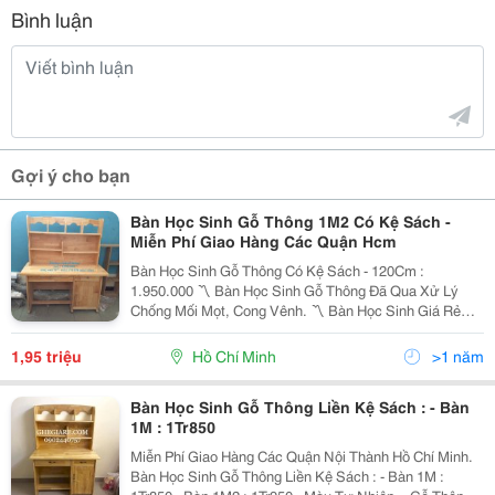
Bình luận
Gợi ý cho bạn
Bàn Học Sinh Gỗ Thông 1M2 Có Kệ Sách -
Miễn Phí Giao Hàng Các Quận Hcm
Bàn Học Sinh Gỗ Thông Có Kệ Sách - 120Cm :
1.950.000 〽️ Bàn Học Sinh Gỗ Thông Đã Qua Xử Lý
Chống Mối Mọt, Cong Vênh. 〽️ Bàn Học Sinh Giá Rẻ
Với Thiết Kế 3 Ngăn Có Khóa, Còn Có Thêm Kệ Sách
Thuận Tiện Trong Việc Đựng Sách Vở, Cặp Túi Và Đồ
1,95 triệu
Hồ Chí Minh
>1 năm
Dùng Linh T
Bàn Học Sinh Gỗ Thông Liền Kệ Sách : - Bàn
1M : 1Tr850
Miễn Phí Giao Hàng Các Quận Nội Thành Hồ Chí Minh.
Bàn Học Sinh Gỗ Thông Liền Kệ Sách : - Bàn 1M :