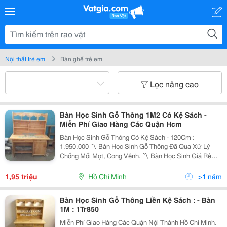
Nội thất trẻ em
Bàn ghế trẻ em
Lọc nâng cao
Bàn Học Sinh Gỗ Thông 1M2 Có Kệ Sách -
Miễn Phí Giao Hàng Các Quận Hcm
Bàn Học Sinh Gỗ Thông Có Kệ Sách - 120Cm :
1.950.000 〽️ Bàn Học Sinh Gỗ Thông Đã Qua Xử Lý
Chống Mối Mọt, Cong Vênh. 〽️ Bàn Học Sinh Giá Rẻ
Với Thiết Kế 3 Ngăn Có Khóa, Còn Có Thêm Kệ Sách
Thuận Tiện Trong Việc Đựng Sách Vở, Cặp Túi Và Đồ
1,95 triệu
Hồ Chí Minh
>1 năm
Dùng Linh T
Bàn Học Sinh Gỗ Thông Liền Kệ Sách : - Bàn
1M : 1Tr850
Miễn Phí Giao Hàng Các Quận Nội Thành Hồ Chí Minh.