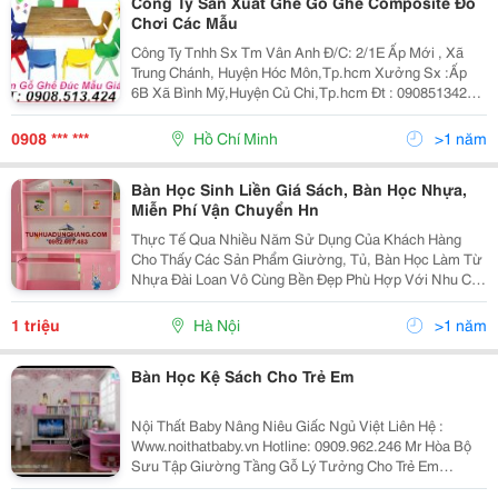
Công Ty Sản Xuất Ghế Gỗ Ghế Composite Đồ
Chơi Các Mẫu
Công Ty Tnhh Sx Tm Vân Anh Đ/C: 2/1E Ấp Mới , Xã
Trung Chánh, Huyện Hóc Môn,Tp.hcm Xưởng Sx :Ấp
6B Xã Bình Mỹ,Huyện Củ Chi,Tp.hcm Đt : 0908513424
Fax:0839757638 Website: Www:dochoimamnon.com
Www:dochoimamnon.vn Email:maivo03.Vananh@
0908 *** ***
Hồ Chí Minh
>1 năm
Bàn Học Sinh Liền Giá Sách, Bàn Học Nhựa,
Miễn Phí Vận Chuyển Hn
Thực Tế Qua Nhiều Năm Sử Dụng Của Khách Hàng
Cho Thấy Các Sản Phẩm Giường, Tủ, Bàn Học Làm Từ
Nhựa Đài Loan Vô Cùng Bền Đẹp Phù Hợp Với Nhu Cầu
Sử Dụng Và Không Gian Nhà Của Quý Khách. Hơn 90%
Các Hộ Gia Đình Đã Và Đang Có Xu Hướng Thay Thế
1 triệu
Hà Nội
>1 năm
Các Đồ Nộ
Bàn Học Kệ Sách Cho Trẻ Em
Nội Thất Baby Nâng Niêu Giấc Ngủ Việt Liên Hệ :
Www.noithatbaby.vn Hotline: 0909.962.246 Mr Hòa Bộ
Sưu Tập Giường Tầng Gỗ Lý Tưởng Cho Trẻ Em
Giường Tầng Gỗ Được Rất Nhiều Phụ Huynh Sử Dụng