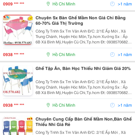
Cho Phòng Ngủ Của Con Mình Bởi Vì Tính Tiệ
0909 *** ***
Hồ Chí Minh
>1 năm
Chuyên Sx Bàn Ghế Mầm Non Giá Chỉ Bằng
60-70% Giá Thị Trường
Công Ty Tnhh Sx Tm Vân Anh Đ/C: 2/1E Ấp Mới , Xã
Trung Chánh, Huyện Hóc Môn,Tp.hcm Xưởng Sx : Ấp
6B Xã Bình Mỹ,Huyện Củ Chi,Tp.hcm Đt: 0938570682
Fax:0837957638 Website: Www:dochoimamnon.com
Www:dochoimamnon.vn Email:nguyenhoang3009
0938 *** ***
Hồ Chí Minh
>1 năm
Ghế Tập Ăn, Bàn Học Thiếu Nhi Giảm Giá 20%
Công Ty Tnhh Sx Tm Vân Anh Đ/C: 2/1E Ấp Mới , Xã
Trung Chánh, Huyện Hóc Môn,Tp.hcm Xưởng Sx : Ấp
6B Xã Bình Mỹ,Huyện Củ Chi,Tp.hcm Đt: 0938570682
Website: Www:dochoimamnon.com
Www:dochoimamnon.vn
0938 *** ***
Hồ Chí Minh
>1 năm
Chuyên Cung Cấp Bàn Ghế Mầm Non,Bàn Ghế
Thiếu Nhi Giá Rẻ
Công Ty Tnhh Sx Tm Vân Anh Đ/C: 2/1E Ấp Mới , Xã