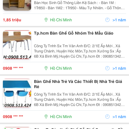
Bàn Học Sinh Gỗ Thông Liền Kệ Sách : - Bàn 1M :
1Tr850 - Bàn 1M2 : 1Tr950 - Màu Tự Nhiên. - Gỗ Thông
Tự Nhiên Đã Qua Xử Lí Mối Mọt , Cong Vênh. - Bàn
Thiết Kế Liền Kệ Sách Trên Bàn, 2 Hộc Kéo Và 1...
1,85 triệu
Hồ Chí Minh
>1 năm
Tp.hcm Bàn Ghế Gỗ Nhóm Trẻ Mẫu Giáo
Công Ty Tnhh Sx Tm Vân Anh Đ/C: 2/1E Ấp Mới , Xã
Trung Chánh, Huyện Hóc Môn,Tp.hcm Xưởng Sx :Ấp
6B Xã Bình Mỹ,Huyện Củ Chi,Tp.hcm Đt : 0908513424
Fax:0839757638 Website: Www:dochoimamnon.com
Www:dochoimamnon.vn Email:maivo03.Vananh@
0908 *** ***
Hồ Chí Minh
>1 năm
Bàn Ghế Nhà Trẻ Và Các Thiết Bị Nhà Trẻ Giá
Rẻ
Công Ty Tnhh Sx Tm Vân Anh Đ/C: 2/1E Ấp Mới , Xã
Trung Chánh, Huyện Hóc Môn,Tp.hcm Xưởng Sx :Ấp
6B Xã Bình Mỹ,Huyện Củ Chi,Tp.hcm Đt : 0908513424
Fax:0839757638 Website: Www:dochoimamnon.com
Www:dochoimamnon.vn Email:maivo03.Vananh@
0908 *** ***
Hồ Chí Minh
>1 năm