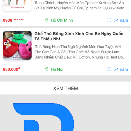
Trung Chánh, Huyện Hóc Môn,Tp.hcm Xưởng Sx : Ấp
6B Xã Bình Mỹ,Huyện Củ Chi,Tp.hcm Đt: 0938570682
Website: Www:dochoimamnon.com
Www:dochoimamnon.vn
0938 *** ***
Hồ Chí Minh
>1 năm
Ghế Thú Bông Xinh Xinh Cho Bé Ngày Quốc
Tế Thiếu Nhi
Ghế Bông Hình Thú Ngộ Nghĩnh Món Quà Tuyệt Vời
Cho Các Con Ạ Cấu Tạo Ghế: Vỏ Ngoài Được Làm
Bằng Nhiều Chất Liệu: Nỉ, Cotton, Nhung Hq Ruột Bông
Gòn Cao Cấp Giá: 650K/Cái Dành Cho Bé 40Kgs Vẫn
Ngồi Ok 750K/Cái Cho Người Lớn Có Thể Đặt
₫
650.000
Hà Nội
>1 năm
XEM THÊM