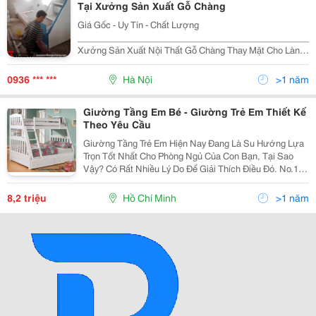
Tại Xưởng Sản Xuất Gỗ Chàng
Giá Gốc - Uy Tín - Chất Lượng
________________________________________________
Xưởng Sản Xuất Nội Thất Gỗ Chàng Thay Mặt Cho Làng
Nghề Truyền Thống, Gửi Lời Chào Đến Tất Cả Khách
Hàng. Cảm Ơn Quý Khách Đã Quan Tâm Và Luôn Đồng
0936 *** ***
Hà Nội
>1 năm
Hành V
Giường Tầng Em Bé - Giường Trẻ Em Thiết Kế
Theo Yêu Cầu
Giường Tầng Trẻ Em Hiện Nay Đang Là Su Hướng Lựa
Trọn Tốt Nhất Cho Phòng Ngủ Của Con Bạn, Tại Sao
Vậy? Có Rất Nhiều Lý Do Để Giải Thích Điều Đó. No.1:
Giường Tầng Trẻ Em Đa Năng Tiết Kiệm Tối Đa Không
Gian Phòng Ngủ Của Con Bạn. Trong Thời Điểm Hi
8,2 triệu
Hồ Chí Minh
>1 năm