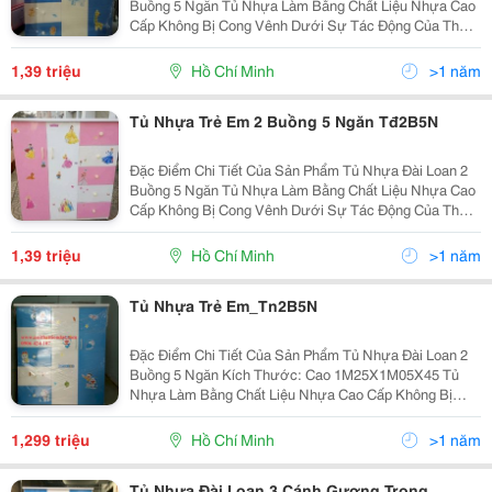
Buồng 5 Ngăn Tủ Nhựa Làm Bằng Chất Liệu Nhựa Cao
Cấp Không Bị Cong Vênh Dưới Sự Tác Động Của Thời
Tiết. Màu Của Tủ Được Trộn Lẫn Trực Tiếp Trong Quá
Trình Sản Xuất Nên Không Bị Phai Khi Sử Dụng Lâ
1,39 triệu
Hồ Chí Minh
>1 năm
Tủ Nhựa Trẻ Em 2 Buồng 5 Ngăn Tđ2B5N
Đặc Điểm Chi Tiết Của Sản Phẩm Tủ Nhựa Đài Loan 2
Buồng 5 Ngăn Tủ Nhựa Làm Bằng Chất Liệu Nhựa Cao
Cấp Không Bị Cong Vênh Dưới Sự Tác Động Của Thời
Tiết. Màu Của Tủ Được Trộn Lẫn Trực Tiếp Trong Quá
Trình Sản Xuất Nên Không Bị Phai Khi Sử Dụng Lâ
1,39 triệu
Hồ Chí Minh
>1 năm
Tủ Nhựa Trẻ Em_Tn2B5N
Đặc Điểm Chi Tiết Của Sản Phẩm Tủ Nhựa Đài Loan 2
Buồng 5 Ngăn Kích Thước: Cao 1M25X1M05X45 Tủ
Nhựa Làm Bằng Chất Liệu Nhựa Cao Cấp Không Bị
Cong Vênh Dưới Sự Tác Động Của Thời Tiết. Màu Của
Tủ Được Trộn Lẫn Trực Tiếp Trong Quá Trình Sản
1,299 triệu
Hồ Chí Minh
>1 năm
Tủ Nhựa Đài Loan 3 Cánh Gương Trong