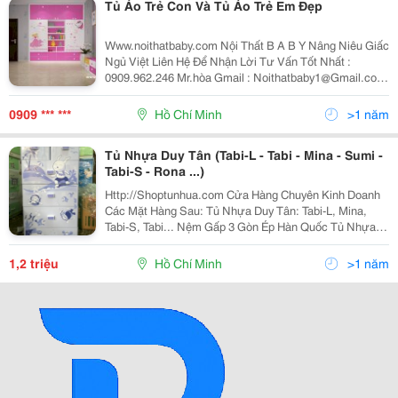
Tủ Áo Trẻ Con Và Tủ Áo Trẻ Em Đẹp
Www.noithatbaby.com Nội Thất B A B Y Nâng Niêu Giấc
Ngủ Việt Liên Hệ Để Nhận Lời Tư Vấn Tốt Nhất :
0909.962.246 Mr.hòa Gmail : Noithatbaby1@Gmail.com
Chuyên Tư Vấn-Thiết Kế-Trang Trí Nội Thất Thiết Kế
&Amp; Thi Công Trên Toàn Quốc . *
0909 *** ***
Hồ Chí Minh
>1 năm
Tủ Nhựa Duy Tân (Tabi-L - Tabi - Mina - Sumi -
Tabi-S - Rona ...)
Http://Shoptunhua.com Cửa Hàng Chuyên Kinh Doanh
Các Mặt Hàng Sau: Tủ Nhựa Duy Tân: Tabi-L, Mina,
Tabi-S, Tabi... Nệm Gấp 3 Gòn Ép Hàn Quốc Tủ Nhựa
Treo - Nhập Khẩu Đài Loan 100% Giường Sắt Duy
Phương (Giường Đơn, Tầng) Nôi Tự Động Autoru -
1,2 triệu
Hồ Chí Minh
>1 năm
Long