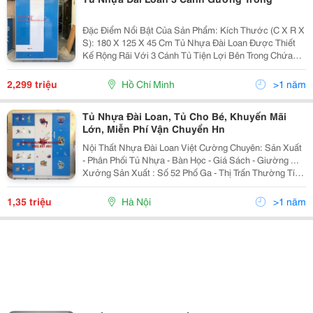
Đặc Điểm Nổi Bật Của Sản Phẩm: Kích Thước (C X R X
S): 180 X 125 X 45 Cm Tủ Nhựa Đài Loan Được Thiết
Kế Rộng Rãi Với 3 Cánh Tủ Tiện Lợi Bên Trong Chứa
Các Ngăn Nhỏ Rất Phù Hợp Để Cất Giữ Quần Áo Và
Các Vật Dụng Cần Thiết Cho Bé
2,299 triệu
Hồ Chí Minh
>1 năm
Tủ Nhựa Đài Loan, Tủ Cho Bé, Khuyến Mãi
Lớn, Miễn Phí Vận Chuyển Hn
Nội Thất Nhựa Đài Loan Việt Cường Chuyên: Sản Xuất
- Phân Phối Tủ Nhựa - Bàn Học - Giá Sách - Giường ...
Xưởng Sản Xuất : Số 52 Phố Ga - Thị Trấn Thường Tín -
Thường Tín - Hà Nội Vpgd 1: Số 20 Ngõ 230 Lạc Trun
1,35 triệu
Hà Nội
>1 năm