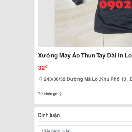
Xưởng May Áo Thun Tay Dài In L
₫
32
243/36/32 Đường Mã Lò ,Khu Phố 10 , B
Từ khóa gợi ý:
Bình luận