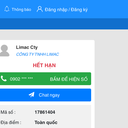
Đăng nhập / Đăng ký
Thông báo
Limac Cty
CÔNG TY TNHH LIMAC
HẾT HẠN
0902 *** ***
BẤM ĐỂ HIỆN SỐ
Chat ngay
Mã số :
17861404
Địa điểm :
Toàn quốc