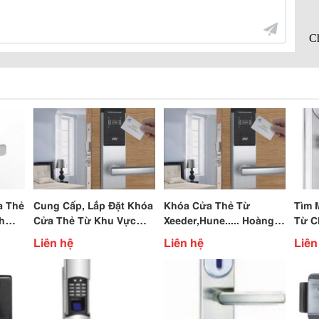
a Thẻ
Cung Cấp, Lắp Đặt Khóa
Khóa Cửa Thẻ Từ
Tìm 
h
Cửa Thẻ Từ Khu Vực
Xeeder,Hune..... Hoàng
Từ C
Nghệ An,Thanh Hóa
Hải Cung Cấp,Niềm Tin
Hoàn
Liên hệ
Liên hệ
Liên
Cho Mọi Công Trình