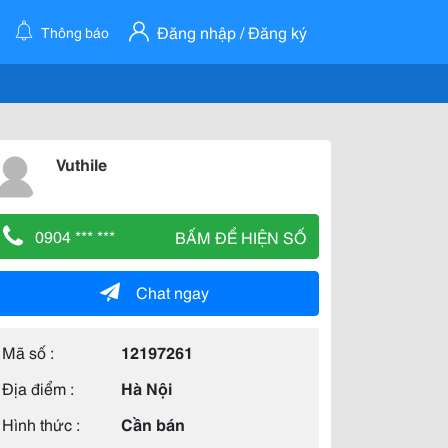
Đăng nhập / Đăng ký
Thông báo
Vuthile
0904 *** ***
BẤM ĐỂ HIỆN SỐ
Chat ngay
Mã số :
12197261
Địa điểm :
Hà Nội
Hình thức :
Cần bán