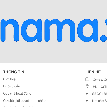
THÔNG TIN
LIÊN HỆ
Giới thiệu
Công ty C
Hướng dẫn
HN: 102 T
➤
Quy chế hoạt động
Số GCNĐKD
➤
Cơ chế giải quyết tranh chấp
Nơi cấp: S