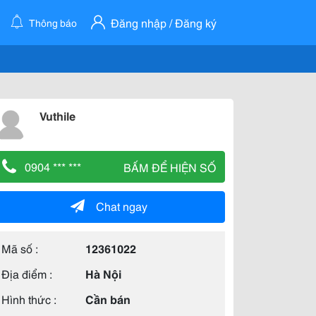
Đăng nhập / Đăng ký
Thông báo
Vuthile
0904 *** ***
BẤM ĐỂ HIỆN SỐ
Chat ngay
Mã số :
12361022
Địa điểm :
Hà Nội
Hình thức :
Cần bán