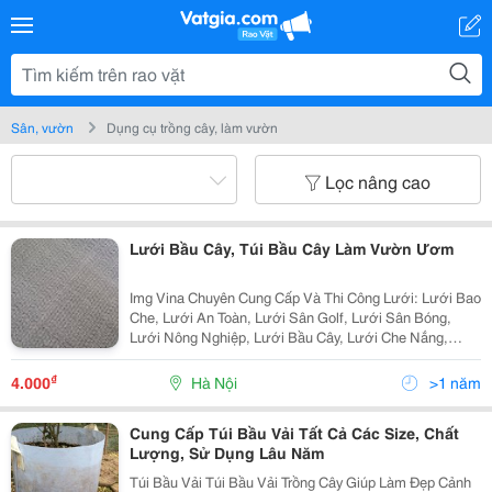
Sân, vườn
Dụng cụ trồng cây, làm vườn
Lọc nâng cao
Lưới Bầu Cây, Túi Bầu Cây Làm Vườn Ươm
Img Vina Chuyên Cung Cấp Và Thi Công Lưới: Lưới Bao
Che, Lưới An Toàn, Lưới Sân Golf, Lưới Sân Bóng,
Lưới Nông Nghiệp, Lưới Bầu Cây, Lưới Che Nắng,
Lưới Đánh Cá.... Lưới Được Nhập Khẩu Từ Đài Loan,
Hàn Quốc , Có Độ Bền Cao Và Đẹp, Nhiều Màu Sắc Th
₫
4.000
Hà Nội
>1 năm
Cung Cấp Túi Bầu Vải Tất Cả Các Size, Chất
Lượng, Sử Dụng Lâu Năm
Túi Bầu Vải Túi Bầu Vải Trồng Cây Giúp Làm Đẹp Cảnh