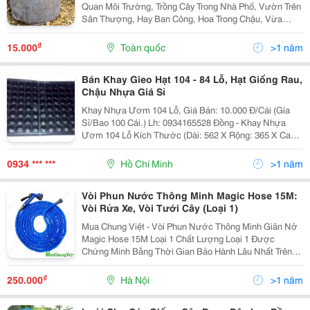
Quan Môi Trường, Trồng Cây Trong Nhà Phố, Vườn Trên
Sân Thượng, Hay Ban Công, Hoa Trong Chậu, Vừa
Mang Ý Nghĩa Quan Trọng. Túi Vải Trồng Cây Mỏng,
Nhẹ, Giữ Ẩm Tốt Hơn Vải Địa Được Sử Dụn
₫
15.000
Toàn quốc
>1 năm
Bán Khay Gieo Hạt 104 - 84 Lỗ, Hạt Giống Rau,
Chậu Nhựa Giá Sỉ
Khay Nhựa Ươm 104 Lỗ, Giá Bán: 10.000 Đ/Cái (Gía
Sỉ/Bao 100 Cái.) Lh: 0934165528 Đồng - Khay Nhựa
Ươm 104 Lỗ Kích Thước (Dài: 562 X Rộng: 365 X Cao:
50)Mm, Đ Ường Kính Lỗ: 40Mm. - Giao Hàng 1-2 Ngày.
Hãy Đặt Mua Sớm Để Sở Hữu Nhiều Khay N
0934 *** ***
Hồ Chí Minh
>1 năm
Vòi Phun Nước Thông Minh Magic Hose 15M:
Vòi Rửa Xe, Vòi Tưới Cây (Loại 1)
Mua Chung Việt - Vòi Phun Nước Thông Minh Giãn Nở
Magic Hose 15M Loại 1 Chất Lượng Loại 1 Được
Chứng Minh Bằng Thời Gian Bảo Hành Lâu Nhất Trên
Thị Trường (Bảo Hành: 3 Tháng) Khi Mua Hàng Lưu Ý:
Vòi Loại 1 Là Hàng Chính Hãng Magic H
₫
250.000
Hà Nội
>1 năm