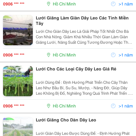
M3 Tòa Nhà Ct1, Khu Đô Thị Sudico - Mễ Trì &Ndash
0906 *** ***
Hồ Chí Minh
>1 năm
Lưới Giăng Làm Giàn Dây Leo Các Tỉnh Miền
Tây
Lưới Cho Giàn Dây Leo Là Giải Pháp Tốt Nhất Cho Bà
Con Nhà Nông. Giảm Khá Nhiều Thời Gian Làm Giàn
Giăng Lưới, Năng Suất Cũng Tương Đương Hoặc Thấp
Hơn. Hiện Nay Áp Dụng Cách Làm Mới Dùng Lưới
Giăng Bắt Giàn Cho Dây Leo, Tiết Kiệm Thời Gian, Gi
0906 *** ***
Hồ Chí Minh
>1 năm
Lưới Cho Các Loại Cây Dây Leo Giá Rẻ
Lưới Dùng Để : Định Hướng Phát Triển Cho Cây Thân
Leo Như Bầu Bí, Su Su, Mướp, - Nâng Đỡ, Giúp Dây
Leo Không Bị Đổ, Nghiêng Trong Quá Trình Phát Triển .
Hiện Nay Phương Pháp Dùng Lưới Giăng Cho Cây Trồng
Không Những Rất Hiệu Quả Mà Còn Tiết
0906 *** ***
Hồ Chí Minh
>1 năm
Lưới Giăng Cho Dàn Dây Leo
Lưới Giàn Dây Leo Được Dùng Để: - Định Hướng Phát