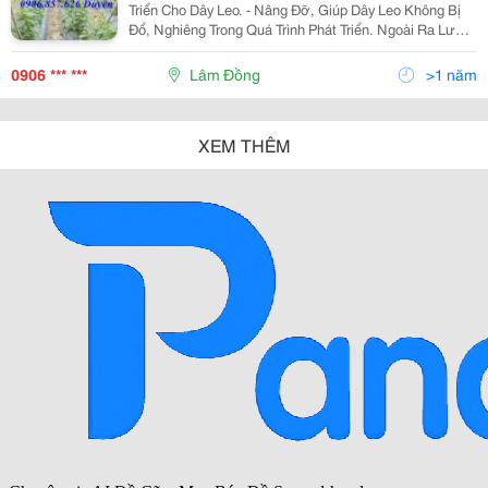
Triển Cho Dây Leo. - Nâng Đỡ, Giúp Dây Leo Không Bị
Đổ, Nghiêng Trong Quá Trình Phát Triển. Ngoài Ra Lưới
Còn Có Tác Dụng Là Dàn Dây Leo Cho Khu Ban Công,
Lưới Thường Được Giăng Trên Tường Rà
0906 *** ***
Lâm Đồng
>1 năm
XEM THÊM