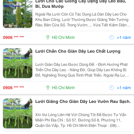
Lưới Cho Các Giống Cây Dạng Dây Leo Bầu,
Bí, Dưa Mướp
Ngoài Ra Lưới Còn Có Tác Dụng Là Dàn Dây Leo Cho
Khu Ban Công, Lưới Thường Được Giăng Trên Tường
Rào, Bên Cửa Sổ, Trong Vườn.... Vừa Tiết Kiệm Diện
Tích Vừa Tạo Không Gian Xanh Cho Gia Đình. Lưới
Giàn Dây Leo Được Dùng Để: - Định Hướng Ph
0906 *** ***
Hồ Chí Minh
>1 năm
Lưới Chắn Cho Giàn Dây Leo Chất Lượng
Lưới Giàn Dây Leo Được Dùng Để: - Định Hướng Phát
Triển Cho Dây Leo. - Nâng Đỡ, Giúp Dây Leo Không Bị
Đổ, Nghiêng Trong Quá Trình Phát Triển. Ngoài Ra Lưới
Còn Có Tác Dụng Là Dàn Dây Leo Cho Khu Ban Công,
Lưới Thường Được Giăng Trên Tường Rà
0906 *** ***
Hồ Chí Minh
>1 năm
Lưới Giăng Cho Giàn Dây Leo Vườn Rau Sạch.
Xin Vui Lòng Liên Hệ Với Chúng Tôi Để Được Tư Vấn
Miến Phí Địa Chỉ : Số 57, Đường Số 8, Phường 11,
Quận Gò Vấp, Tp. Hồ Chí Minh Điện Thoại : (08)
3921.2641 - Fax: (08) 3921.2640 Chi Nhánh Hn : Tầng