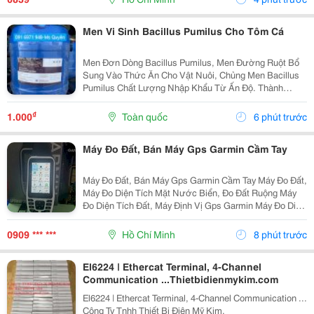
Dụng Được...
Men Vi Sinh Bacillus Pumilus Cho Tôm Cá
Men Đơn Dòng Bacillus Pumilus, Men Đường Ruột Bổ
Sung Vào Thức Ăn Cho Vật Nuôi, Chủng Men Bacillus
Pumilus Chất Lượng Nhập Khẩu Từ Ấn Độ. Thành
Phần: Bacillus Pumilus: 5 Tỷ Cfu/G Công Dụng:
&Middot; Bổ Sung Lợi Khuẩn Chủng Bacillus Pumilus...
₫
1.000
Toàn quốc
6 phút trước
Máy Đo Đất, Bán Máy Gps Garmin Cầm Tay
Máy Đo Đất, Bán Máy Gps Garmin Cầm Tay Máy Đo Đất,
Máy Đo Diện Tích Mặt Nước Biển, Đo Đất Ruộng Máy
Đo Diện Tích Đất, Máy Định Vị Gps Garmin Máy Đo Diện
Tích Đất Garmin Cầm Tay Máy Đo Đất Garmin Cầm Tay
Máy Đo Diện Tích Đất Nông...
0909 *** ***
Hồ Chí Minh
8 phút trước
El6224 | Ethercat Terminal, 4-Channel
Communication ...Thietbidienmykim.com
El6224 | Ethercat Terminal, 4-Channel Communication ...
Công Ty Tnhh Thiết Bị Điện Mỹ Kim,