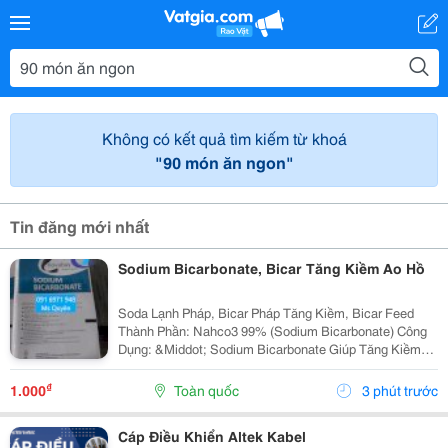
Không có kết quả tìm kiếm từ khoá
"90 món ăn ngon"
Tin đăng mới nhất
Sodium Bicarbonate, Bicar Tăng Kiềm Ao Hồ
Soda Lạnh Pháp, Bicar Pháp Tăng Kiềm, Bicar Feed
Thành Phần: Nahco3 99% (Sodium Bicarbonate) Công
Dụng: &Middot; Sodium Bicarbonate Giúp Tăng Kiềm
Nhanh Chóng, Ổn Định Môi Trường Nước &Middot;
Giúp Vật Nuôi Cứng Vỏ Nhanh Sau Khi Lột Xác. ...
₫
1.000
Toàn quốc
3 phút trước
Cáp Điều Khiển Altek Kabel