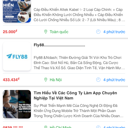
Cáp Điều Khiển Altek Kabel ✨ 2 Loại Cáp Chính: + Cáp
Điều Khiển Không Lưới Chống Nhiễu + Cáp Điều Khiển
Có Lưới Chống Nhiễu Số Lõi: 2 - 7 (Lõi Nhiều Màu) ; 8 -
30 (Lõi Màu Đen Đánh Số Thứ Tự) Tiết Diện: 0.5Mm2 |
0.75Mm2 | 1.0Mm2 | 1.5Mm2 ...
₫
25.000
Toàn quốc
4 phút trước
Fly88....................................
Fly88 &Ndash; Thiên Đường Giải Trí Với Kho Trò Chơi
Đỉnh Cao: Slot Nổ Hũ, Bắn Cá Sống Động, Cá Cược
Thể Thao Và Xổ Số. Giao Diện Tinh Tế, Vận Hành Mượt
Mà Trên Mọi Thiết Bị Từ Pc Đến Mobile.
₫
433.434
Hà Nội
4 phút trước
Tìm Hiểu Về Các Công Ty Làm App Chuyên
Nghiệp Tại Việt Nam
Sự Phát Triển Mạnh Mẽ Của Công Nghệ Di Động Đã
Khiến Ứng Dụng Mobile Trở Thành Một Phần Quan
Trọng Trong Chiến Lược Kinh Doanh Của Nhiều Doanh
Nghiệp. Từ Bán Hàng, Quản Lý Nội Bộ, Chăm Sóc
Khách Hàng Đến Xây Dựng Hệ Sinh Thái Số, Một Ứng
0839 *** ***
Hồ Chí Minh
4 phút trước