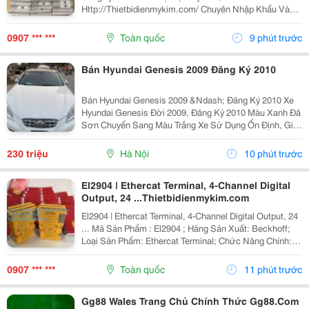
Http://Thietbidienmykim.com/ Chuyên Nhập Khẩu Và
Cung Cấp Thiết Bị Điện Tự Động Hóa &Amp; Công
Nghiệp Tại Thị Trường Việt Nam. Với Những Thương
0907 *** ***
Toàn quốc
9 phút trước
Hiệu :...
Bán Hyundai Genesis 2009 Đăng Ký 2010
Bán Hyundai Genesis 2009 &Ndash; Đăng Ký 2010 Xe
Hyundai Genesis Đời 2009, Đăng Ký 2010 Màu Xanh Đã
Sơn Chuyển Sang Màu Trắng Xe Sử Dụng Ổn Định, Giấy
Tờ Đầy Đủ Chính Chủ Xem Xe Trực Tiếp Tại Hà Nội Giá
Bán: 230 Triệu (Có Thương Lượng Cho Khách...
230 triệu
Hà Nội
10 phút trước
El2904 | Ethercat Terminal, 4-Channel Digital
Output, 24 ...Thietbidienmykim.com
El2904 | Ethercat Terminal, 4-Channel Digital Output, 24
... Mã Sản Phẩm : El2904 ; Hãng Sản Xuất: Beckhoff;
Loại Sản Phẩm: Ethercat Terminal; Chức Năng Chính:
Kết Nối Hệ Thống I/O; Chất Lượng: Mới 100% ... Công
Ty Tnhh Thiết Bị Điện Mỹ...
0907 *** ***
Toàn quốc
11 phút trước
Gg88 Wales Trang Chủ Chính Thức Gg88.Com