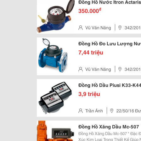
Đồng Hồ Nước Itron Actari
₫
350.000
Vũ Văn Năng
342/201/
Tp. Hcm
Đồng H
7,44 triệu
Vũ Văn Năng
342/201/
Tp. Hcm
Đồng Hồ Dầu Piusi K33-K4
3,9 triệu
Trần Ánh
22/50/16 Đư
Hcm
Đồng Hồ Xăng Dầu Mc-507
Đồng Hồ Xăng Dầu Mc-507 * Đặc Điểm - Độ Mài Mòn Thấp Do Hạn Chế Tiếp
Xúc Kim Loại Trong Thiết Kế Giúp Nâng Ca