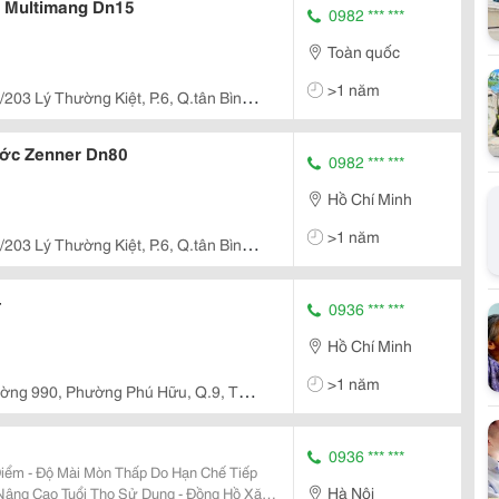
s Multimang Dn15
0982 *** ***
Toàn quốc
>1 năm
203 Lý Thường Kiệt, P.6, Q.tân Bình.
ồ Đo Lưu Lượng Nước Zenner Dn80
0982 *** ***
Hồ Chí Minh
>1 năm
203 Lý Thường Kiệt, P.6, Q.tân Bình.
4
0936 *** ***
Hồ Chí Minh
>1 năm
ờng 990, Phường Phú Hữu, Q.9, Tp
0936 *** ***
Hà Nội
o Tuổi Thọ Sử Dụng - Đồng Hồ Xăng