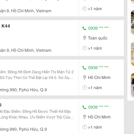
 Cầu Về Độ Chính Xác. Tiêu Chuẩn Phòng Nổ
>1 năm
ận 9, Hồ Chí Minh, Vietnam
- K44
0936 *** ***
Toàn quốc
>1 năm
ận 9, Hồ Chí Minh, Vietnam
0936 *** ***
Hồ Chí Minh
Tức Thời Có Thể Đặt Lại Về 0. Sử Dụng
o, Xăng Và Các Loại Hoá Chất Nhẹ Không
>1 năm
ường 990, P.phú Hữu, Q.9
0
0936 *** ***
 Đặc
Hồ Chí Minh
 Lỏng Khác Nhau. Ưu Điểm Vượt Trội Của
>1 năm
ường 990, P.phú Hữu, Q.9