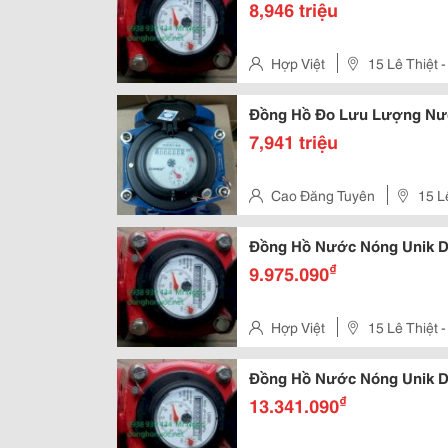
8,946 triệu
Hợp Việt
15 Lê Thiệt
Phú - Tp Hồ Chí Minh
Đồng Hồ Đo Lưu Lượng Nư
7,941 triệu
Cao Đăng Tuyên
15 L
Tân Phú - Tp Hồ Chí Minh
Đồng Hồ Nước Nóng Unik Dn
₫
9.975.090
Hợp Việt
15 Lê Thiệt
Phú - Tp Hồ Chí Minh
Đồng Hồ Nước Nóng Unik Dn
₫
13.341.090