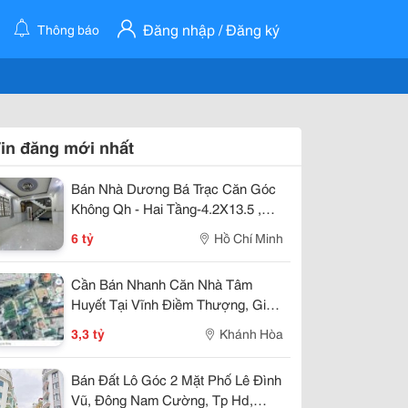
Đăng nhập / Đăng ký
Thông báo
in đăng mới nhất
Bán Nhà Dương Bá Trạc Căn Góc
Không Qh - Hai Tầng-4.2X13.5 ,
Nhỉnh 5 Tỷ
6 tỷ
Hồ Chí Minh
Cần Bán Nhanh Căn Nhà Tâm
Huyết Tại Vĩnh Điềm Thượng, Giá
Cực Tốt 3,3 Tỷ
3,3 tỷ
Khánh Hòa
Bán Đất Lô Góc 2 Mặt Phố Lê Đình
Vũ, Đông Nam Cường, Tp Hd,