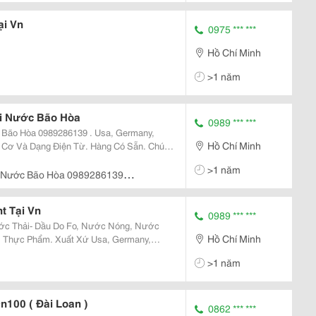
i Vn
0975 *** ***
Hồ Chí Minh
>1 năm
i Nước Bão Hòa
0989 *** ***
Bão Hòa 0989286139 . Usa, Germany,
Hồ Chí Minh
g Cơ Và Dạng Điện Từ. Hàng Có Sẵn. Chúng
Thông Số Kỹ Thuật: Size
>1 năm
Đồng Hồ Đo Lưu Lượng Hơi Nước Bão Hòa 0989286139
 Tại Vn
0989 *** ***
c Thải- Dầu Do Fo, Nước Nóng, Nước
Hồ Chí Minh
t, Thực Phẩm. Xuất Xứ Usa, Germany,
g Cơ , Dạng Sóng Và Dạng Điện Từ. Hàng Có
>1 năm
Đặt Đồng Hồ T
100 ( Đài Loan )
0862 *** ***