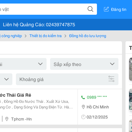
Đăng tin
Liên hệ Quảng Cáo: 02439747875
bị công nghiệp
Thiết bị đo kiểm tra
Đồng hồ đo lưu lượng
T
Khoảng giá
c Thải Giá Rẻ
0989 *** ***
, Đồng Hồ Đo Nước Thải . Xuất Xứ Usa,
Hồ Chí Minh
ạng Cơ , Dạng Sóng Và Dạng Điện Từ. Hàng
02/12/2025
2273 Ms Nh
Tphcm -Hn