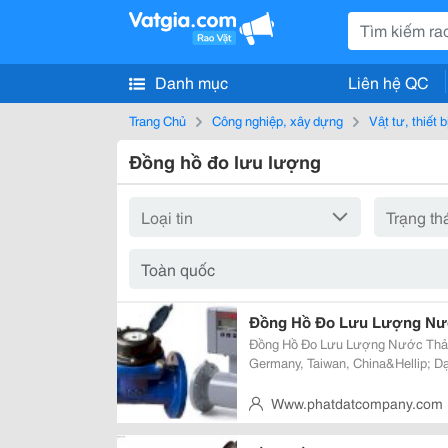
Danh mục
Liên hệ QC
Trang Chủ
Công nghiệp, xây dựng
Vật tư, thiết 
Đồng hồ đo lưu lượng
Đồng Hồ Đo Lưu Lượng Nướ
Đồng Hồ Đo Lưu Lượng Nước Thải 
Germany, Taiwan, China&Hellip; D
Có Sẵn. Hãy Liên Lạc Với Công Ty Chúng Tôi Mr Đỉnh 0989286139,
0938582186 Mr Thương - 097505
Www.phatdatcompany.com