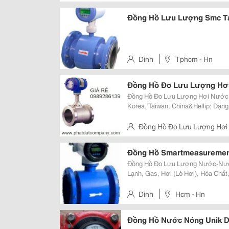
Đồng Hồ Lưu Lượng Smc Tạ
Dinh
Tphcm - Hn
Đồng Hồ Đo Lưu Lượng Hơ
Đồng Hồ Đo Lưu Lượng Hơi Nước 
Korea, Taiwan, China&Hellip; Dạn
Tôi Bán Hàng Và Lắp Đặt Đồng Hồ Trên Toan Quốc. 
15, 20, 25, 32, 40, 50, 65, 80, 100,
Tphcm -Hn
Đồng Hồ Smartmeasurement
Đồng Hồ Đo Lưu Lượng Nước-Nướ
Lạnh, Gas, Hơi (Lò Hơi), Hóa Chấ
Korea, Taiwan, China&Hellip; Dạn
Sẵn. Chúng Tôi Bán Hàng Và Lắp 
Dinh
Hcm - Hn
Đồng Hồ Nước Nóng Unik Dn