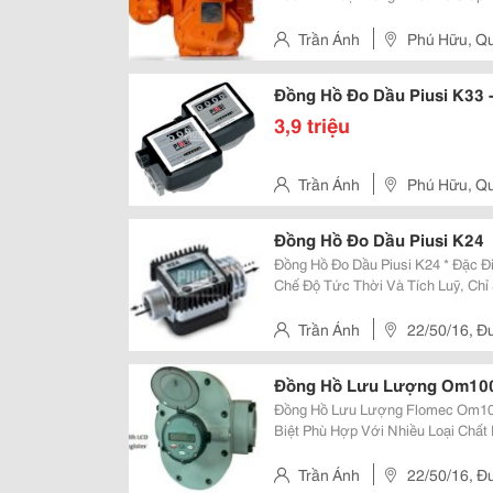
Dầu Mc-50 7 Đạt Tiêu Chuẩn Toàn
Châu Âu, Atex, Iso...
Trần Ánh
Phú Hữu, Qu
Đồng Hồ Đo Dầu Piusi K33 
3,9 triệu
Trần Ánh
Phú Hữu, Qu
Đồng Hồ Đo Dầu Piusi K24
Đồng Hồ Đo Dầu Piusi K24 * Đặc Điểm: Đồng Hồ Định Dạng Hiển Thị Điện Tử 2
Chế Độ Tức Thời Và Tích Luỹ, Chỉ Số 
Cho Đo Lưu Lượng Dầu Do , Dầu F
Ăn Mòn Khác. Thiết Kế N
Trần Ánh
22/50/16, Đ
Đồng Hồ Lưu Lượng Om10
Đồng Hồ Lưu Lượng Flomec Om100 Đặc Điểm: Đồng Hồ Được Thiết Kế
Biệt Phù Hợp Với Nhiều Loại Chất
Đồng Hồ Lưu Lượng Flomec Là: - Độ Chính Xác Và Khả Năng Lặp Lại Cao. Tuỳ
Chọn Kiểu Đọc Hiển Thị Trực Ti
Trần Ánh
22/50/16, Đ