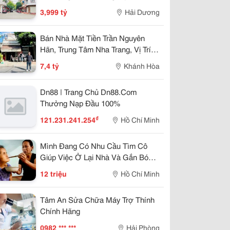
57.25M2, Đường 13.5M, 3.X Tỷ
3,999 tỷ
Hải Dương
Bán Nhà Mặt Tiền Trần Nguyên
Hãn, Trung Tâm Nha Trang, Vị Trí
Kinh Doanh Đẹp, Giá 7,4 Tỷ
7,4 tỷ
Khánh Hòa
Dn88 | Trang Chủ Dn88.Com
Thưởng Nạp Đầu 100%
₫
121.231.241.254
Hồ Chí Minh
Mình Đang Có Nhu Cầu Tìm Cô
Giúp Việc Ở Lại Nhà Và Gắn Bó
Lâu Dài
12 triệu
Hồ Chí Minh
Tâm An Sửa Chữa Máy Trợ Thính
Chính Hãng
0982 *** ***
Hải Phòng