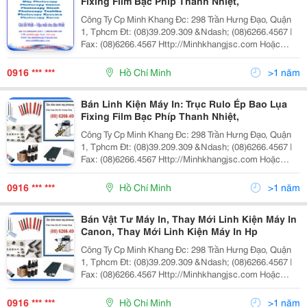
Fixing Film Bạc Phíp Thanh Nhiệt,
Công Ty Cp Minh Khang Đc: 298 Trần Hưng Đạo, Quận
1, Tphcm Đt: (08)39.209.309 &Ndash; (08)6266.4567 |
Fax: (08)6266.4567 Http://Minhkhangjsc.com Hoặc
Http://Minhkhangjsc.com.vn Nhanh + Hiệu Quả Cty Cp
Minh Khang Kinh Doanh, Dịch
0916 *** ***
Hồ Chí Minh
>1 năm
Bán Linh Kiện Máy In: Trục Rulo Ép Bao Lụa
Fixing Film Bạc Phíp Thanh Nhiệt,
Công Ty Cp Minh Khang Đc: 298 Trần Hưng Đạo, Quận
1, Tphcm Đt: (08)39.209.309 &Ndash; (08)6266.4567 |
Fax: (08)6266.4567 Http://Minhkhangjsc.com Hoặc
Http://Minhkhangjsc.com.vn Nhanh + Hiệu Quả Cty Cp
Minh Khang Kinh Doanh, Dịch
0916 *** ***
Hồ Chí Minh
>1 năm
Bán Vật Tư Máy In, Thay Mới Linh Kiện Máy In
Canon, Thay Mới Linh Kiện Máy In Hp
Công Ty Cp Minh Khang Đc: 298 Trần Hưng Đạo, Quận
1, Tphcm Đt: (08)39.209.309 &Ndash; (08)6266.4567 |
Fax: (08)6266.4567 Http://Minhkhangjsc.com Hoặc
Http://Minhkhangjsc.com.vn Nhanh + Hiệu Quả Cty Cp
Minh Khang Kinh Doanh, Dịch
0916 *** ***
Hồ Chí Minh
>1 năm