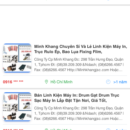
Minh Khang Chuyên Sỉ Và Lẻ Linh Kiện Máy In,
Trục Rulo Ép, Bao Lụa Fixing Film,
Công Ty Cp Minh Khang Đc: 298 Trần Hưng Đạo, Quận
1, Tphcm Đt: (08)39.209.309 &Ndash; (08)6266.4567 |
Fax: (08)6266.4567 Http://Minhkhangjsc.com Hoặc
Http://Minhkhangjsc.com.vn Nhanh + Hiệu Quả Cty Cp
Minh Khang Kinh Doanh, Dịch
0916 *** ***
Hồ Chí Minh
>1 năm
Bán Linh Kiện Máy In: Drum Gạt Drum Trục
Sạc Máy In Lắp Đặt Tận Nơi, Giá Tốt,
Công Ty Cp Minh Khang Đc: 298 Trần Hưng Đạo, Quận
1, Tphcm Đt: (08)39.209.309 &Ndash; (08)6266.4567 |
Fax: (08)6266.4567 Http://Minhkhangjsc.com Hoặc
Http://Minhkhangjsc.com.vn Nhanh + Hiệu Quả Cty Cp
Minh Khang Kinh Doanh, Dị