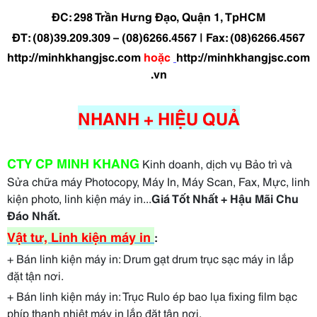
ĐC: 298 Trần Hưng Đạo, Quận 1, TpHCM
ĐT: (08)39.209.309 –
(08)6266.4567
| Fax: (08)6266.4567
http://minhkhangjsc.com
hoặc
http://minhkhangjsc.com
.vn
NHANH + HIỆU QUẢ
CTY CP MINH KHANG
Kinh doanh, dịch vụ Bảo trì và
Sửa chữa máy Photocopy, Máy In, Máy Scan, Fax, Mực, linh
kiện photo, linh kiện máy in...
Giá Tốt Nhất + Hậu Mãi Chu
Đáo Nhất.
Vật tư, Linh kiện máy in
:
+
Bán linh kiện máy in: Drum gạt drum trục sạc máy in lắp
đặt tận nơi.
+
Bán linh kiện máy in:
Trục Rulo ép bao lụa fixing film bạc
phíp thanh nhiệt máy in
lắp đặt tận nơi.