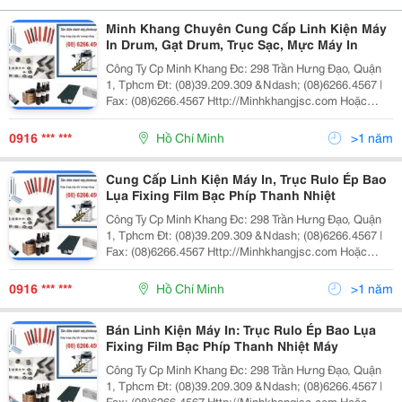
Minh Khang Chuyên Cung Cấp Linh Kiện Máy
In Drum, Gạt Drum, Trục Sạc, Mực Máy In
Công Ty Cp Minh Khang Đc: 298 Trần Hưng Đạo, Quận
1, Tphcm Đt: (08)39.209.309 &Ndash; (08)6266.4567 |
Fax: (08)6266.4567 Http://Minhkhangjsc.com Hoặc
Http://Minhkhangjsc.com.vn Nhanh + Hiệu Quả Cty Cp
Minh Khang Kinh Doanh, Dịch
0916 *** ***
Hồ Chí Minh
>1 năm
Cung Cấp Linh Kiện Máy In, Trục Rulo Ép Bao
Lụa Fixing Film Bạc Phíp Thanh Nhiệt
Công Ty Cp Minh Khang Đc: 298 Trần Hưng Đạo, Quận
1, Tphcm Đt: (08)39.209.309 &Ndash; (08)6266.4567 |
Fax: (08)6266.4567 Http://Minhkhangjsc.com Hoặc
Http://Minhkhangjsc.com.vn Nhanh + Hiệu Quả Cty Cp
Minh Khang Kinh Doanh, Dịch
0916 *** ***
Hồ Chí Minh
>1 năm
Bán Linh Kiện Máy In: Trục Rulo Ép Bao Lụa
Fixing Film Bạc Phíp Thanh Nhiệt Máy
Công Ty Cp Minh Khang Đc: 298 Trần Hưng Đạo, Quận
1, Tphcm Đt: (08)39.209.309 &Ndash; (08)6266.4567 |
Fax: (08)6266.4567 Http://Minhkhangjsc.com Hoặc