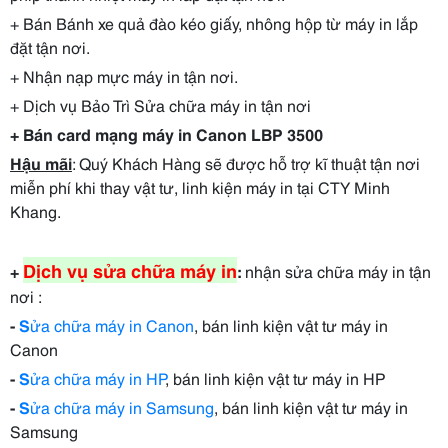
+
Bán
Bánh xe quả đào kéo giấy, nhông hộp từ máy in
lắp
đặt tận nơi.
+ Nhận nạp mực máy in tận nơi.
+ Dịch vụ Bảo Trì Sửa chữa máy in tận nơi
+ Bán card mạng máy in Canon LBP 3500
Hậu mãi
: Quý Khách Hàng sẽ được hỗ trợ kĩ thuật tận nơi
miễn phí khi thay vật tư, linh kiện máy in tại CTY Minh
Khang.
Dịch vụ sửa chữa máy in
+
:
nhận sửa chữa máy in tận
nơi :
-
S
ửa chữa máy in Canon
, bán linh kiện vật tư máy in
Canon
-
S
ửa chữa máy in HP
, bán linh kiện vật tư máy in HP
-
S
ửa chữa máy in Samsung
, bán linh kiện vật tư máy in
Samsung