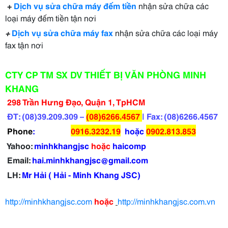
+
Dịch vụ sửa chữa máy đếm tiền
nhận sửa chữa các
loại máy đếm tiền tận nơi
+
Dịch vụ sửa chữa máy fax
nhận sửa chữa các loại máy
fax tận nơi
CTY CP TM SX DV THIẾT BỊ VĂN PHÒNG MINH
KHANG
298 Trần Hưng Đạo, Quận 1, TpHCM
ĐT: (08)39.209.309 –
(08)6266.4567
| Fax: (08)6266.4567
Phone
:
0916.3232.19
hoặc
0902.813.853
Yahoo:
minhkhangjsc
hoặc
haicomp
Email:
hai.minhkhangjsc@gmail.com
LH:
Mr Hải ( Hải - Minh Khang JSC)
http://minhkhangjsc.com
hoặc
http://minhkhangjsc.com.vn