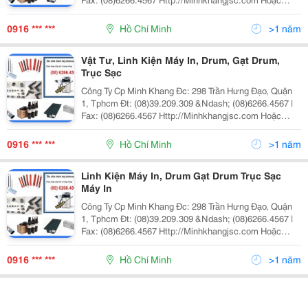
Http://Minhkhangjsc.com.vn Nhanh + Hiệu Quả Cty Cp
Minh Khang Kinh Doanh, Dịch
0916 *** ***
Hồ Chí Minh
>1 năm
Vật Tư, Linh Kiện Máy In, Drum, Gạt Drum,
Trục Sạc
Công Ty Cp Minh Khang Đc: 298 Trần Hưng Đạo, Quận
1, Tphcm Đt: (08)39.209.309 &Ndash; (08)6266.4567 |
Fax: (08)6266.4567 Http://Minhkhangjsc.com Hoặc
Http://Minhkhangjsc.com.vn Nhanh + Hiệu Quả Cty Cp
Minh Khang Kinh Doanh, Dịch
0916 *** ***
Hồ Chí Minh
>1 năm
Linh Kiện Máy In, Drum Gạt Drum Trục Sạc
Máy In
Công Ty Cp Minh Khang Đc: 298 Trần Hưng Đạo, Quận
1, Tphcm Đt: (08)39.209.309 &Ndash; (08)6266.4567 |
Fax: (08)6266.4567 Http://Minhkhangjsc.com Hoặc
Http://Minhkhangjsc.com.vn Nhanh + Hiệu Quả Cty Cp
Minh Khang Kinh Doanh, Dị
0916 *** ***
Hồ Chí Minh
>1 năm