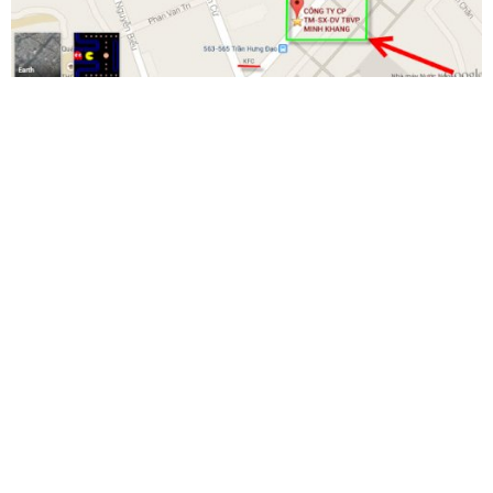
Trung tâm dịch vụ sửa chữa máy photocopy Canon, Ricoh, Toshiba,
Kyocera, Xerox, bảo trì máy photocopy Canon, bán mực photocopy Canon,
bán Phụ tùng Canon, Trung tâm sửa chữa máy photocopy Ricoh, bảo trì
máy photocopy Ricoh, bán mực photocopy Ricoh, bán Phụ tùng Ricoh,
Trung tâm sửa chữa máy in HP, thay mực máy in HP, sạc mực máy in HP,
thay mới linh kiện máy in HP, Sửa chữa máy photocopy Kyocera Mita, Sửa
chữa máy photocopy Ricoh, Sửa chữa máy photocopy Canon, đội kĩ thuật
tay nghề cao, phản ứng nhanh,giải quyết dứt điểm lỗi kĩ thuật, Sửa chữa
máy photocopy Canon,
XIN ĐỪNG COPY
XIN CẢM ƠN VÀ XIN CHÀO