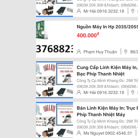
(08)39.209.309 &Ndash; (08)6266.
Http://Minhkhangjsc.com Hoặc Http://Min
Mr Hải 0916.3232.19
Quả Cty Cp Minh Khang Kinh Doa
Nguồn Máy In Hp 2035/205
₫
400.000
Phạm Huy Thuận
86/
Cung Cấp Linh Kiện Máy In,
Bạc Phíp Thanh Nhiệt
Công Ty Cp Minh Khang Đc: 298 Trần Hưng Đạo, Quận 1, Tphcm Đt:
(08)39.209.309 &Ndash; (08)6266.
Http://Minhkhangjsc.com Hoặc Http://Min
Mr Hải 0916.3232.19
Quả Cty Cp Minh Khang Kinh Doa
Bán Linh Kiện Máy In: Trục 
Phíp Thanh Nhiệt Máy
Công Ty Cp Minh Khang Đc: 298 Trần Hưng Đạo, Quận 1, Tphcm Đt:
(08)39.209.309 &Ndash; (08)6266.
Http://Minhkhangjsc.com Hoặc Http://Min
Ms Nguyet 0902.4546.31