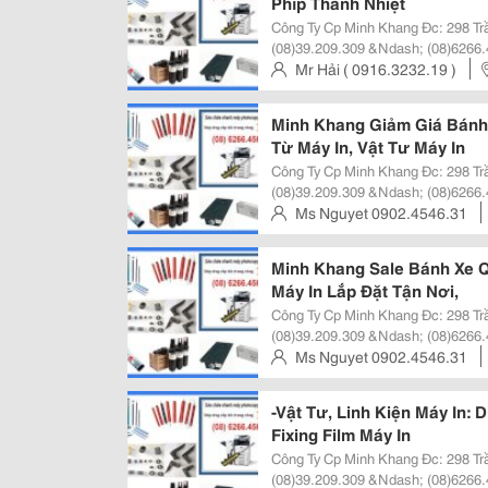
Phíp Thanh Nhiệt
Công Ty Cp Minh Khang Đc: 298 Trần Hưng Đạo, Quận 1, Tphcm Đt:
(08)39.209.309 &Ndash; (08)6266.
Http://Minhkhangjsc.com Hoặc Http://Min
Mr Hải ( 0916.3232.19 )
Quả Cty Cp Minh Khang Kinh Doa
Trinh, Q.1, Tp Hcm, Viet Nam
Minh Khang Giảm Giá Bánh
Từ Máy In, Vật Tư Máy In
Công Ty Cp Minh Khang Đc: 298 Trần Hưng Đạo, Quận 1, Tphcm Đt:
(08)39.209.309 &Ndash; (08)6266.
Http://Minhkhangjsc.com Hoặc Http://Min
Ms Nguyet 0902.4546.31
Quả Cty Cp Minh Khang Kinh Doa
Trinh, Q.1, Tp Hcm, Viet Nam
Minh Khang Sale Bánh Xe 
Máy In Lắp Đặt Tận Nơi,
Công Ty Cp Minh Khang Đc: 298 Trần Hưng Đạo, Quận 1, Tphcm Đt:
(08)39.209.309 &Ndash; (08)6266.
Http://Minhkhangjsc.com Hoặc Http://Min
Ms Nguyet 0902.4546.31
Quả Cty Cp Minh Khang Kinh Doa
Trinh, Q.1, Tp Hcm, Viet Nam
-Vật Tư, Linh Kiện Máy In: 
Fixing Film Máy In
Công Ty Cp Minh Khang Đc: 298 Trần Hưng Đạo, Quận 1, Tphcm Đt:
(08)39.209.309 &Ndash; (08)6266.