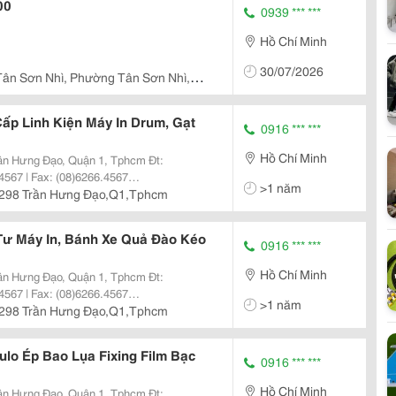
00
0939 *** ***
Hồ Chí Minh
30/07/2026
Tân Sơn Nhì, Phường Tân Sơn Nhì,
p Linh Kiện Máy In Drum, Gạt
0916 *** ***
Hồ Chí Minh
4567 | Fax: (08)6266.4567
>1 năm
hkhangjsc.com.vn Nhanh + Hiệu
298 Trần Hưng Đạo,Q1,Tphcm
nh, Dịch
Tư Máy In, Bánh Xe Quả Đào Kéo
0916 *** ***
Hồ Chí Minh
4567 | Fax: (08)6266.4567
>1 năm
hkhangjsc.com.vn Nhanh + Hiệu
298 Trần Hưng Đạo,Q1,Tphcm
nh, Dịch
ulo Ép Bao Lụa Fixing Film Bạc
0916 *** ***
Hồ Chí Minh