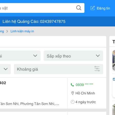
Đăng tin
Liên hệ Quảng Cáo: 02439747875
òng
Linh kiện máy in
T
Khoảng giá
/402
0939 *** ***
Hồ Chí Minh
4 ngày trước
Tân Sơn Nhì, Phường Tân Sơn Nhì,