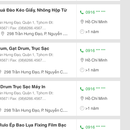
nh, Dịch
uả Đào Kéo Giấy, Nhông Hộp Từ
0916 *** ***
Hồ Chí Minh
4567 | Fax: (08)6266.4567
>1 năm
hkhangjsc.com.vn Nhanh + Hiệu
298 Trần Hưng Đạo, P. Nguyễn Cư
nh, Dịch
rum, Gạt Drum, Trục Sạc
0916 *** ***
Hồ Chí Minh
4567 | Fax: (08)6266.4567
hkhangjsc.com.vn Nhanh + Hiệu
>1 năm
nh, Dịch
298 Trần Hưng Đạo, P. Nguyễn Cư
 Drum Trục Sạc Máy In
0916 *** ***
Hồ Chí Minh
4567 | Fax: (08)6266.4567
hkhangjsc.com.vn Nhanh + Hiệu
>1 năm
h, Dị
298 Trần Hưng Đạo, P. Nguyễn Cư
Rulo Ép Bao Lụa Fixing Film Bạc
0916 *** ***