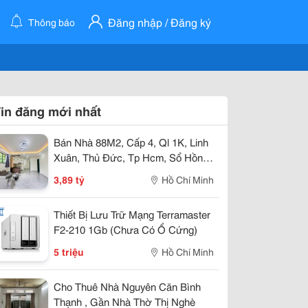
Đăng nhập / Đăng ký
Thông báo
in đăng mới nhất
Bán Nhà 88M2, Cấp 4, Ql 1K, Linh
Xuân, Thủ Đức, Tp Hcm, Sổ Hồng
Riêng, Giá 3.89 Tỷ.
3,89 tỷ
Hồ Chí Minh
Thiết Bị Lưu Trữ Mạng Terramaster
F2-210 1Gb (Chưa Có Ổ Cứng)
5 triệu
Hồ Chí Minh
Cho Thuê Nhà Nguyên Căn Bình
Thạnh , Gần Nhà Thờ Thị Nghè