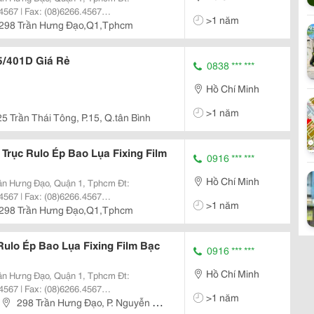
4567 | Fax: (08)6266.4567
>1 năm
hkhangjsc.com.vn Nhanh + Hiệu
298 Trần Hưng Đạo,Q1,Tphcm
nh, Dịch
5/401D Giá Rẻ
0838 *** ***
Hồ Chí Minh
>1 năm
25 Trần Thái Tông, P.15, Q.tân Bình
 Trục Rulo Ép Bao Lụa Fixing Film
0916 *** ***
Hồ Chí Minh
4567 | Fax: (08)6266.4567
>1 năm
hkhangjsc.com.vn Nhanh + Hiệu
298 Trần Hưng Đạo,Q1,Tphcm
nh, Dịch
Rulo Ép Bao Lụa Fixing Film Bạc
0916 *** ***
Hồ Chí Minh
4567 | Fax: (08)6266.4567
>1 năm
hkhangjsc.com.vn Nhanh + Hiệu
298 Trần Hưng Đạo, P. Nguyễn Cư