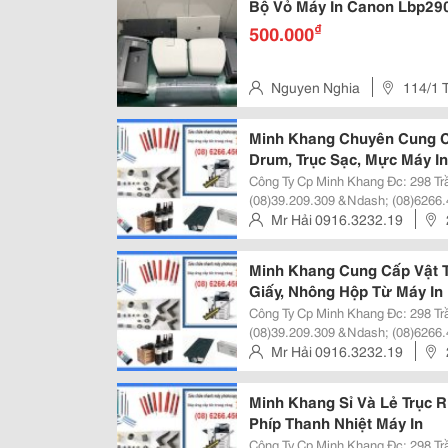
Bộ Vỏ Máy In Canon Lbp29
₫
500.000
Nguyen Nghia
114/1 
Quận Tân Phú
Minh Khang Chuyên Cung Cấ
Drum, Trục Sạc, Mực Máy In
Công Ty Cp Minh Khang Đc: 298 Trần Hưng Đạo, Quận 1, Tphcm Đt:
(08)39.209.309 &Ndash; (08)6266.
Http://Minhkhangjsc.com Hoặc Http://Min
Mr Hải 0916.3232.19
Quả Cty Cp Minh Khang Kinh Doa
Minh Khang Cung Cấp Vật 
Giấy, Nhông Hộp Từ Máy In
Công Ty Cp Minh Khang Đc: 298 Trần Hưng Đạo, Quận 1, Tphcm Đt:
(08)39.209.309 &Ndash; (08)6266.
Http://Minhkhangjsc.com Hoặc Http://Min
Mr Hải 0916.3232.19
Quả Cty Cp Minh Khang Kinh Doa
Minh Khang Sỉ Và Lẻ Trục R
Phíp Thanh Nhiệt Máy In
Công Ty Cp Minh Khang Đc: 298 Trần Hưng Đạo, Quận 1, Tphcm Đt: