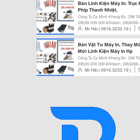
Bán Linh Kiện Máy In: Trục 
Phíp Thanh Nhiệt,
Công Ty Cp Minh Khang Đc: 298 Trần Hưng Đạo, Quận 1, Tphcm Đt:
(08)39.209.309 &Ndash; (08)6266.
Http://Minhkhangjsc.com Hoặc Http://Min
Mr Hải ( 0916.3232.19 )
Quả Cty Cp Minh Khang Kinh Doa
Trinh, Q.1, Tp Hcm, Viet Nam
Bán Vật Tư Máy In, Thay Mớ
Mới Linh Kiện Máy In Hp
Công Ty Cp Minh Khang Đc: 298 Trần Hưng Đạo, Quận 1, Tphcm Đt:
(08)39.209.309 &Ndash; (08)6266.
Http://Minhkhangjsc.com Hoặc Http://Min
Mr Hải ( 0916.3232.19 )
Quả Cty Cp Minh Khang Kinh Doa
Trinh, Q.1, Tp Hcm, Viet Nam