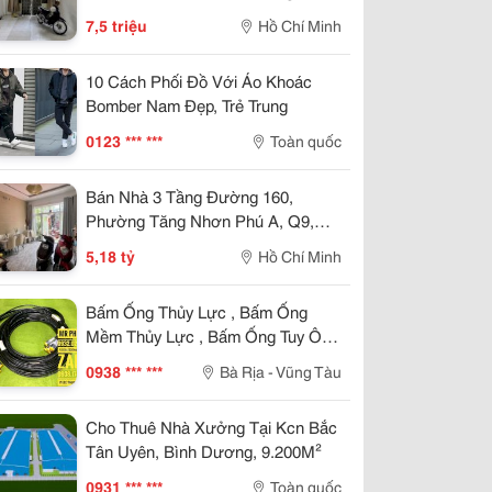
7,5 triệu
Hồ Chí Minh
10 Cách Phối Đồ Với Áo Khoác
Bomber Nam Đẹp, Trẻ Trung
0123 *** ***
Toàn quốc
Bán Nhà 3 Tầng Đường 160,
Phường Tăng Nhơn Phú A, Q9,
Thủ Đức, Tp Hcm. Dt 54M2, Sổ
5,18 tỷ
Hồ Chí Minh
Hồng Riêng. Giá 5,18 Tỷ
Bấm Ống Thủy Lực , Bấm Ống
Mềm Thủy Lực , Bấm Ống Tuy Ô
Thủy Lực , Bấm Ống Thủy Lực Bọc
0938 *** ***
Bà Rịa - Vũng Tàu
Lưới , Bấm Ống Thủy Lực Koman ,
Bấm Ống Thủy Lực Italy , Bấm Ống
Cho Thuê Nhà Xưởng Tại Kcn Bắc
Thủy Lực 1Sn , Bấm Ống Thủy Lực
Tân Uyên, Bình Dương, 9.200M²
2Sn , Bấm Ống Thủy Lực 4Sn
0931 *** ***
Toàn quốc