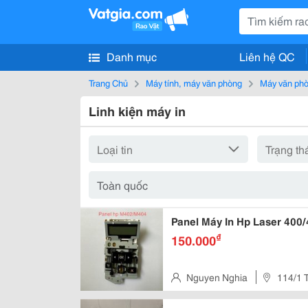
Danh mục
Liên hệ QC
Trang Chủ
Máy tính, máy văn phòng
Máy văn ph
Linh kiện máy in
Panel Máy In Hp Laser 400
₫
150.000
Nguyen Nghia
114/1 
Quận Tân Phú