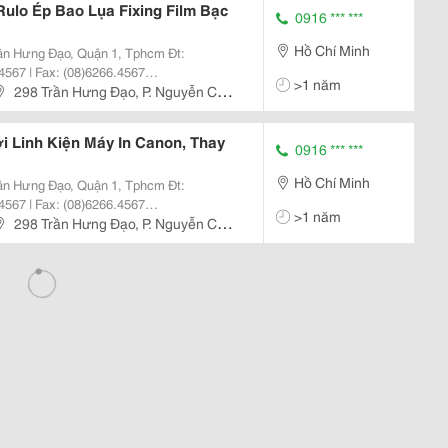
Rulo Ép Bao Lụa Fixing Film Bạc
0916 *** ***
Hồ Chí Minh
4567 | Fax: (08)6266.4567
>1 năm
hkhangjsc.com.vn Nhanh + Hiệu
298 Trần Hưng Đạo, P. Nguyễn Cư
nh, Dịch
i Linh Kiện Máy In Canon, Thay
0916 *** ***
Hồ Chí Minh
4567 | Fax: (08)6266.4567
>1 năm
hkhangjsc.com.vn Nhanh + Hiệu
298 Trần Hưng Đạo, P. Nguyễn Cư
nh, Dịch