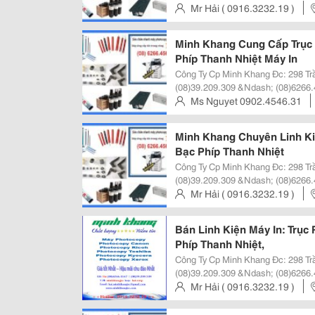
Http://Minhkhangjsc.com Hoặc Http://Min
Mr Hải ( 0916.3232.19 )
Quả Cty Cp Minh Khang Kinh Doa
Trinh, Q.1, Tp Hcm, Viet Nam
Minh Khang Cung Cấp Trục 
Phíp Thanh Nhiệt Máy In
Công Ty Cp Minh Khang Đc: 298 Trần Hưng Đạo, Quận 1, Tphcm Đt:
(08)39.209.309 &Ndash; (08)6266.
Http://Minhkhangjsc.com Hoặc Http://Min
Ms Nguyet 0902.4546.31
Quả Cty Cp Minh Khang Kinh Doa
Trinh, Q.1, Tp Hcm, Viet Nam
Minh Khang Chuyên Linh Kiệ
Bạc Phíp Thanh Nhiệt
Công Ty Cp Minh Khang Đc: 298 Trần Hưng Đạo, Quận 1, Tphcm Đt:
(08)39.209.309 &Ndash; (08)6266.
Http://Minhkhangjsc.com Hoặc Http://Min
Mr Hải ( 0916.3232.19 )
Quả Cty Cp Minh Khang Kinh Doan
Trinh, Q.1, Tp Hcm, Viet Nam
Bán Linh Kiện Máy In: Trục 
Phíp Thanh Nhiệt,
Công Ty Cp Minh Khang Đc: 298 Trần Hưng Đạo, Quận 1, Tphcm Đt:
(08)39.209.309 &Ndash; (08)6266.
Http://Minhkhangjsc.com Hoặc Http://Min
Mr Hải ( 0916.3232.19 )
Quả Cty Cp Minh Khang Kinh Doa
Trinh, Q.1, Tp Hcm, Viet Nam