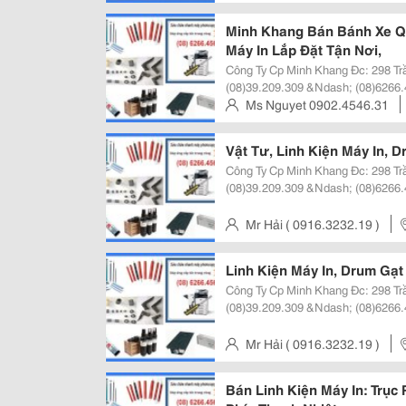
Quả Cty Cp Minh Khang Kinh Doa
Trinh, Q.1, Tp Hcm, Viet Nam
Minh Khang Bán Bánh Xe Q
Máy In Lắp Đặt Tận Nơi,
Công Ty Cp Minh Khang Đc: 298 Trần Hưng Đạo, Quận 1, Tphcm Đt:
(08)39.209.309 &Ndash; (08)6266.
Http://Minhkhangjsc.com Hoặc Http://Min
Ms Nguyet 0902.4546.31
Quả Cty Cp Minh Khang Kinh Doa
Trinh, Q.1, Tp Hcm, Viet Nam
Vật Tư, Linh Kiện Máy In, D
Công Ty Cp Minh Khang Đc: 298 Trần Hưng Đạo, Quận 1, Tphcm Đt:
(08)39.209.309 &Ndash; (08)6266.
Http://Minhkhangjsc.com Hoặc Http://Min
Quả Cty Cp Minh Khang Kinh Doa
Mr Hải ( 0916.3232.19 )
Trinh, Q.1, Tp Hcm, Viet Nam
Linh Kiện Máy In, Drum Gạt
Công Ty Cp Minh Khang Đc: 298 Trần Hưng Đạo, Quận 1, Tphcm Đt:
(08)39.209.309 &Ndash; (08)6266.
Http://Minhkhangjsc.com Hoặc Http://Min
Quả Cty Cp Minh Khang Kinh Doan
Mr Hải ( 0916.3232.19 )
Trinh, Q.1, Tp Hcm, Viet Nam
Bán Linh Kiện Máy In: Trục 