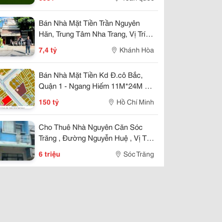
Bán Nhà Mặt Tiền Trần Nguyên
Hãn, Trung Tâm Nha Trang, Vị Trí
Kinh Doanh Đẹp, Giá 7,4 Tỷ
7,4 tỷ
Khánh Hòa
Bán Nhà Mặt Tiền Kd Đ.cô Bắc,
Quận 1 - Ngang Hiếm 11M*24M -
Đất Full Thổ Cư - Vị Trí Phù Hợp
150 tỷ
Hồ Chí Minh
Xây Cao Ốc Văn Phòng, Khách
Sạn, Kinh Doanh
Cho Thuê Nhà Nguyên Căn Sóc
Trăng , Đường Nguyễn Huệ , Vị Trí
Đẹp
6 triệu
Sóc Trăng