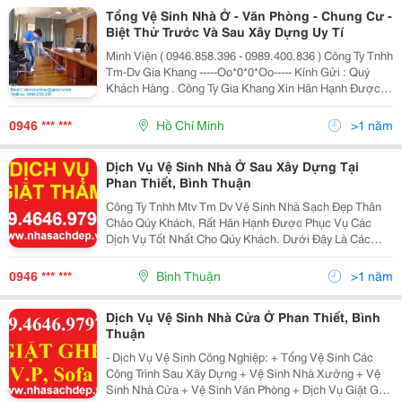
Tổng Vệ Sinh Nhà Ở - Văn Phòng - Chung Cư -
Biệt Thử Trước Và Sau Xây Dựng Uy Tí
Minh Viện ( 0946.858.396 - 0989.400.836 ) Công Ty Tnhh
Tm-Dv Gia Khang -----Oo*0*0*Oo----- Kính Gửi : Quý
Khách Hàng . Công Ty Gia Khang Xin Hân Hạnh Được
Phục Vụ Quý Khách Hàng Các Lĩnh Vực Sau : A, Dịch
Vụ Vệ Sinh : _ Tổng Vệ Công Tr
0946 *** ***
Hồ Chí Minh
>1 năm
Dịch Vụ Vệ Sinh Nhà Ở Sau Xây Dựng Tại
Phan Thiết, Bình Thuận
Công Ty Tnhh Mtv Tm Dv Vệ Sinh Nhà Sạch Đẹp Thân
Chào Qúy Khách, Rất Hân Hạnh Được Phục Vụ Các
Dịch Vụ Tốt Nhất Cho Qúy Khách. Dưới Đây Là Các
Dịch Vụ Cơ Bản Của Chúng Tôi: 1. Dịch Vụ Vệ Sinh
Công Nghiệp: - Tổng Vệ Sinh Các Công Trình Sau Xây D
0946 *** ***
Bình Thuận
>1 năm
Dịch Vụ Vệ Sinh Nhà Cửa Ở Phan Thiết, Bình
Thuận
- Dịch Vụ Vệ Sinh Công Nghiệp: + Tổng Vệ Sinh Các
Công Trình Sau Xây Dựng + Vệ Sinh Nhà Xưởng + Vệ
Sinh Nhà Cửa + Vệ Sinh Văn Phòng + Dịch Vụ Giặt Ghế