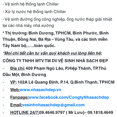
- Vệ sinh hệ thống lạnh Chiller
- Xử lý nước hệ thống lạnh Chiller
- Vệ sinh đường ống công nghiệp, ống nước tháp giải nhiệt
tại các nhà máy, nhà xưởng
* Thị trường: Bình Dương, TPHCM, Bình Phước, Bình
Thuận, Đồng Nai, Bà Rịa – Vũng Tàu, và các tỉnh miền
Tây Nam bộ,…..toàn quốc.
*
Mọi chi tiết cần tư vấn quý khách vui lòng liên hệ:
CÔNG TY TNHH MTV TM DV VỆ SINH NHÀ SẠCH ĐẸP
-
Địa chỉ:
409 Phạm Ngũ Lão, P.Hiệp Thành, TP.Thủ
Dầu Một, Bình Dương
-
VP:
102A Lê Quang Định, P.14, Q.Bình Thạnh, TPHCM
-
Web:
www.nhasachdep.vn
-
Fanpage:
www.facebook.com/CongtyNhasachdep
-
Email:
vesinhnhasachdep
@gmail.com
-
HOTLINE 24/7:
09.4646.9797 ( Mr Lưu)
–
09.1818.4649