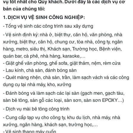
vụ tốt nhất cho Qúy khách. Dưới đây là các dịch vụ cơ
bản của chúng tôi:
1. DỊCH VỤ VỆ SINH CÔNG NGHIỆP:
- Tổng vệ sinh các công trình sau xây dựng
- Vệ sinh định ký: nhà ở, biệt thự, căn hộ, văn phòng, nhà
xưởng, biệt thự, căn hộ, chung cư, tòa nhà, công ty, ngân
hàng, metro, siêu thị, Khách sạn, Trường học, Bệnh viện,
quán bar, cà phê, nhà hàng, karaoke,…
- Giặt ghế văn phòng, ghế sofa, giặt thảm, nệm, rèm cửa
- Lau kính, chà sàn, đánh bóng sàn
- Quét màng nhện, chà sàn, trần, làm sạch vách và các công
dụng cụ tại nhà máy, kho, xưởng
- Đánh bóng và làm sạch các lại sàn (gạch men, gạch tàu,
sàn bê tông, sàn gỗ các loại, sàn sơn, sàn sơn EPOXY…)
- Dịch vụ mài bê tông công trình
- Cung cấp tạp vụ cho công ty, khu du lịch, nhà máy, nhà
xưởng, ngân hàng, khách sạn, trường học,…
- Vệ sinh thang máy cuốn