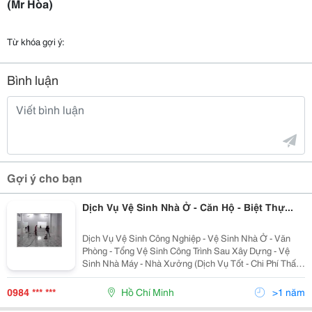
(Mr Hòa)
Từ khóa gợi ý:
Bình luận
Gợi ý cho bạn
Dịch Vụ Vệ Sinh Nhà Ở - Căn Hộ - Biệt Thự...
Dịch Vụ Vệ Sinh Công Nghiệp - Vệ Sinh Nhà Ở - Văn
Phòng - Tổng Vệ Sinh Công Trình Sau Xây Dựng - Vệ
Sinh Nhà Máy - Nhà Xưởng (Dịch Vụ Tốt - Chi Phí Thấp
- Tiết Kiệm Thời Gian) | Lh: 0902.311.839 -
0984.632.710 Cty Tnhh Đt Tm Dv Hoàng Gia Với Các G
0984 *** ***
Hồ Chí Minh
>1 năm