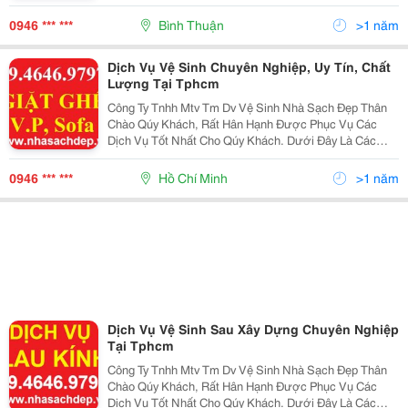
Văn Phòng, Ghế Sofa, Giặt Thảm, Ghế Da + Dịch Vụ
Lau Kính, Alu + Dịch Vụ Chà S
0946 *** ***
Bình Thuận
>1 năm
Dịch Vụ Vệ Sinh Chuyên Nghiệp, Uy Tín, Chất
Lượng Tại Tphcm
Công Ty Tnhh Mtv Tm Dv Vệ Sinh Nhà Sạch Đẹp Thân
Chào Qúy Khách, Rất Hân Hạnh Được Phục Vụ Các
Dịch Vụ Tốt Nhất Cho Qúy Khách. Dưới Đây Là Các
Dịch Vụ Cơ Bản Của Chúng Tôi: 1. Dịch Vụ Vệ Sinh
Công Nghiệp: - Tổng Vệ Sinh Các Công Trình Sau Xây D
0946 *** ***
Hồ Chí Minh
>1 năm
Dịch Vụ Vệ Sinh Sau Xây Dựng Chuyên Nghiệp
Tại Tphcm
Công Ty Tnhh Mtv Tm Dv Vệ Sinh Nhà Sạch Đẹp Thân
Chào Qúy Khách, Rất Hân Hạnh Được Phục Vụ Các
Dịch Vụ Tốt Nhất Cho Qúy Khách. Dưới Đây Là Các