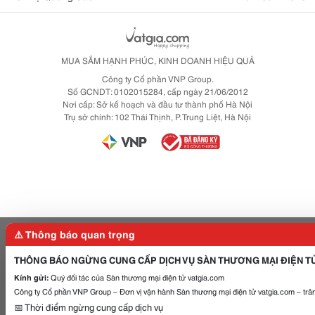
CÔNG TY TNHH TM-DV-
SẢN XUẤT TNL
MUA SẮM HẠNH PHÚC, KINH DOANH HIỆU QUẢ
Và còn nhiều sản phẩm
Công ty Cổ phần VNP Group.
hơn nữa, truy cập ngay.
Số GCNDT: 0102015284, cấp ngày 21/06/2012
Nơi cấp: Sở kế hoạch và đầu tư thành phố Hà Nội
1) Kệ giấy lắp ráp giá rẻ nhất
Trụ sở chính: 102 Thái Thịnh, P. Trung Liệt, Hà Nội
http://www.vatgia.com/raovat/1263
3/11953669/ke-giay-lap-rap-ke-
giay-trung-bay-san-xuat-ke-giay-
lap-rap.html
2) Standee quảng cáo, standee các
loại
⚠️ Thông báo quan trọng
http://www.vatgia.com/raovat/1262
9/11954107/standee-quang-cao-
THÔNG BÁO NGỪNG CUNG CẤP DỊCH VỤ SÀN THƯƠNG MẠI ĐIỆN T
san-xuat-standee-standee-cuon-
Kính gửi:
Quý đối tác của Sàn thương mại điện tử vatgia.com
Công ty Cổ phần VNP Group – Đơn vị vận hành Sàn thương mại điện tử vatgia.com – trân
khung-sat.html
📅 Thời điểm ngừng cung cấp dịch vụ
3) Cổng chào quảng cáo, cổng