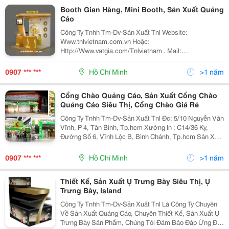
hắt sáng khác. Sang trọng, đẹp và
Booth Gian Hàng, Mini Booth, Sản Xuất Quảng
Cáo
ấn tượng với khách hàng, thời gian
Công Ty Tnhh Tm-Dv-Sản Xuất Tnl Website:
sản xuất lâu, giá thành mắc hơn
Www.tnlvietnam.com.vn Hoặc:
những loại khác
Http://Www.vatgia.com/Tnlvietnam . Mail:
Standee có nhiều kích thước và
Trinhletnlvietnam@Gmail.com
Linhhotnlvietnam@Gmail.co Booth Quảng Cáo, Sản
chất liệu khác nhau tùy theo từng
0907 *** ***
Hồ Chí Minh
>1 năm
Xuất Booth, Mini Booth, Booth Di Động
loại thiết kế và yêu cầu khách
hàng.
Cổng Chào Quảng Cáo, Sản Xuất Cổng Chào
Quảng Cáo Siêu Thị, Cổng Chào Giá Rẻ
Công Ty Tnhh Tm-Dv-Sản Xuất Tnl Đc: 5/10 Nguyễn Văn
Vĩnh, P 4, Tân Bình, Tp.hcm Xưởng In : C14/36 Ky,
Đường Số 6, Vĩnh Lộc B, Bình Chánh, Tp.hcm Sản Xuất
Quảng Cáo Hiện Nay Đang Được Nhiều Người Chú Ý
Đến Và Sử Dụng Khá Phổ Biến Trên K
0907 *** ***
Hồ Chí Minh
>1 năm
Thiết Kế, Sản Xuất Ụ Trưng Bày Siêu Thị, Ụ
Trưng Bày, Island
Công Ty Tnhh Tm-Dv-Sản Xuất Tnl Là Công Ty Chuyên
Về Sản Xuất Quảng Cáo, Chuyên Thiết Kế, Sản Xuất Ụ
Trưng Bày Sản Phẩm, Chúng Tôi Đảm Bảo Đáp Ứng Đầy