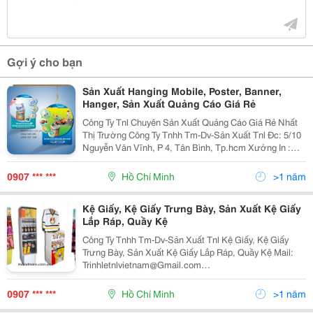
Gợi ý cho bạn
Sản Xuất Hanging Mobile, Poster, Banner,
Hanger, Sản Xuất Quảng Cáo Giá Rẻ
Liên hệ cho chúng tôi để được tư
Công Ty Tnl Chuyên Sản Xuất Quảng Cáo Giá Rẻ Nhất
vấn và đặt hàng:
0902 346 186 Ms
Thị Trường Công Ty Tnhh Tm-Dv-Sản Xuất Tnl Đc: 5/10
Trinh
Nguyễn Văn Vĩnh, P 4, Tân Bình, Tp.hcm Xưởng In :
C14/36 Ky, Đường Số 6, Vĩnh Lộc B, Bình Chánh,
Tp.hcm Website: Www.tnlvietnam
0907 *** ***
Hồ Chí Minh
>1 năm
0906 307 186 Mr Linh
Kệ Giấy, Kệ Giấy Trưng Bày, Sản Xuất Kệ Giấy
Lắp Ráp, Quầy Kệ
Công Ty Tnhh Tm-Dv-Sản Xuất Tnl Kệ Giấy, Kệ Giấy
Trưng Bày, Sản Xuất Kệ Giấy Lắp Ráp, Quầy Kệ Mail:
Trinhletnlvietnam@Gmail.com
Linhhotnlvietnam@Gmail.com Công Ty Tnl Chúng Tôi
Chuyên Sản Xuất Quảng Cáo, Sản Xuất Posm Chuyên
Standee Mica, Ván MDF hoặc các
0907 *** ***
Hồ Chí Minh
>1 năm
Nghiệp. Tn
loại Standee cao cấp có đèn led