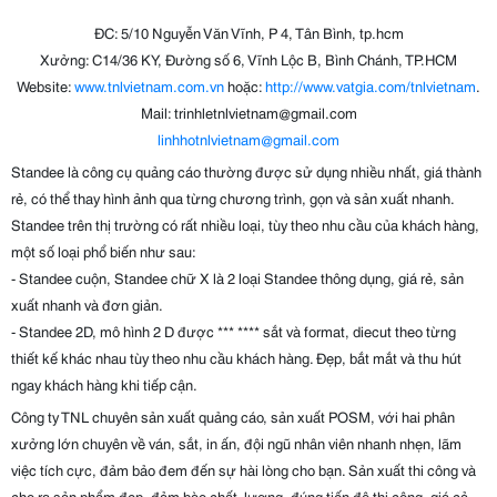
ĐC: 5/10 Nguyễn Văn Vĩnh, P 4, Tân Bình, tp.hcm
Xưởng: C14/36 KY, Đường số 6, Vĩnh Lộc B, Bình Chánh, TP.HCM
Website:
www.tnlvietnam.com.vn
hoặc:
http://www.vatgia.com/tnlvietnam
.
Mail: trinhletnlvietnam@gmail.com
linhhotnlvietnam@gmail.com
Standee là công cụ quảng cáo thường được sử dụng nhiều nhất, giá thành
rẻ, có thể thay hình ảnh qua từng chương trình, gọn và sản xuất nhanh.
Standee trên thị trường có rất nhiều loại, tùy theo nhu cầu của khách hàng,
một số loại phổ biến như sau:
- Standee cuộn, Standee chữ X là 2 loại Standee thông dụng, giá rẻ, sản
xuất nhanh và đơn giản.
- Standee 2D, mô hình 2 D được *** **** sắt và format, diecut theo từng
thiết kế khác nhau tùy theo nhu cầu khách hàng. Đẹp, bắt mắt và thu hút
ngay khách hàng khi tiếp cận.
Công ty TNL chuyên sản xuất quảng cáo, sản xuất POSM, với hai phân
xưởng lớn chuyên về ván, sắt, in ấn, đội ngũ nhân viên nhanh nhẹn, lãm
việc tích cực, đảm bảo đem đến sự hài lòng cho bạn. Sản xuất thi công và
cho ra sản phẩm đẹp, đảm bào chất lượng, đúng tiến độ thi công, giá cả