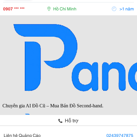
Đủ Các Nhu Cầu Của Khách Hàng Call: 0902 346 186
Ms Trinh / 0906 307 186 Mr Linh ''''Rất H
0907 *** ***
Hồ Chí Minh
>1 năm
Và còn nhiều hình ảnh sản phẩm
khác, Truy cập ngay:
www.tnlvietnam.com.vn
Hoặc:
http://www.vatgia.com/tnlvietna
m
Hỗ trợ
Liên hệ Quảng Cáo
02439747875