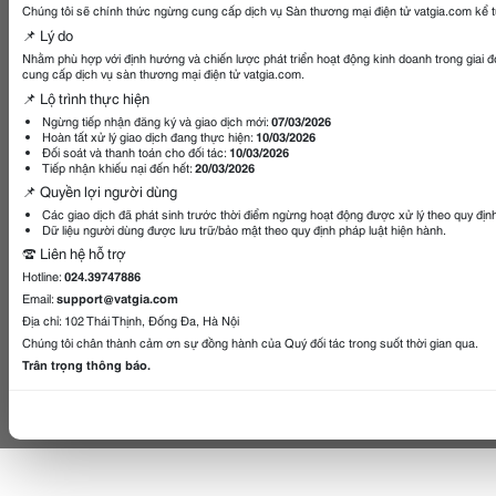
Chúng tôi sẽ chính thức ngừng cung cấp dịch vụ Sàn thương mại điện tử vatgia.com kể 
chào siêu thị
📌 Lý do
http://www.vatgia.com/raovat/1263
Nhằm phù hợp với định hướng và chiến lược phát triển hoạt động kinh doanh trong giai 
cung cấp dịch vụ sàn thương mại điện tử vatgia.com.
3/11950409/san-xuat-thiet-ke-va-
📌 Lộ trình thực hiện
thi-cong-cong-chao-quang-
Ngừng tiếp nhận đăng ký và giao dịch mới:
07/03/2026
cao.html
Hoàn tất xử lý giao dịch đang thực hiện:
10/03/2026
Đối soát và thanh toán cho đối tác:
10/03/2026
4) Booth event, booth sự kiện, triển
Tiếp nhận khiếu nại đến hết:
20/03/2026
📌 Quyền lợi người dùng
lãm
Các giao dịch đã phát sinh trước thời điểm ngừng hoạt động được xử lý theo quy địn
http://www.vatgia.com/raovat/1263
Dữ liệu người dùng được lưu trữ/bảo mật theo quy định pháp luật hiện hành.
☎️ Liên hệ hỗ trợ
3/11948462/san-xuat-gian-hang-
Hotline:
024.39747886
hoi-cho-booth-khu-trung-bay-trien-
Email:
support@vatgia.com
lam-booth.html
Địa chỉ: 102 Thái Thịnh, Đống Đa, Hà Nội
5) Ụ trưng bày sản phẩm quảng
Chúng tôi chân thành cảm ơn sự đồng hành của Quý đối tác trong suốt thời gian qua.
cáo
Trân trọng thông báo.
http://www.vatgia.com/raovat/1263
3/11940226/san-xuat-quay-ke-
trung-bay-posm-booth-ke-quang-
cao-u-trung-bay-ke-op-cot.html