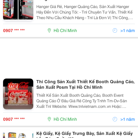
Hanger Giá Rẻ, Hanger Quảng Cáo, Sản Xuất Hanger
Hãy Đến Với Chúng Tôi: - Tnl Chuyên Tư Vấn, Thiết Kế
Theo Nhu Cầu Khách Hàng - Tnl Là Đơn Vị Thi Công,
Sản Xuất Và Lắp Đặt Hanger Số Lượng Lớn Trên Toàn
Quốc - Tnl Tư Vấn Về Chất L
0907 *** ***
Hồ Chí Minh
>1 năm
Thi Công Sản Xuất Thiết Kế Booth Quảng Cáo,
Sản Xuất Posm Tại Hồ Chí Minh
Thiết Kế Sản Xuất Booth Quảng Cáo, Booth Event
Quảng Cáo Ở Đâu Giá Rẻ Công Ty Tnhh Tm-Dv-Sản
Xuất Tnl Website: Www.tnlvietnam.com.vn Hoặc:
Http://Www.vatgia.com/Tnlvietnam . Mail:
Trinhletnlvietnam@Gmail.com
0907 *** ***
Hồ Chí Minh
>1 năm
Linhhotnlvietnam@Gmail.com
Kệ Giấy, Kệ Giấy Trưng Bày, Sản Xuất Kệ Giấy