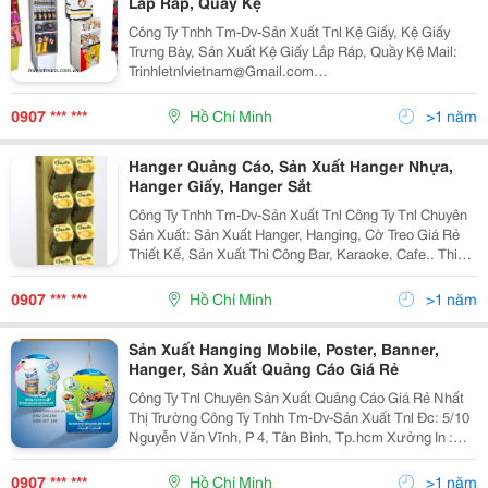
Lắp Ráp, Quầy Kệ
Công Ty Tnhh Tm-Dv-Sản Xuất Tnl Kệ Giấy, Kệ Giấy
Trưng Bày, Sản Xuất Kệ Giấy Lắp Ráp, Quầy Kệ Mail:
Trinhletnlvietnam@Gmail.com
Linhhotnlvietnam@Gmail.com Công Ty Tnl Chúng Tôi
Chuyên Sản Xuất Quảng Cáo, Sản Xuất Posm Chuyên
0907 *** ***
Hồ Chí Minh
>1 năm
Nghiệp. Tn
Hanger Quảng Cáo, Sản Xuất Hanger Nhựa,
Hanger Giấy, Hanger Sắt
Công Ty Tnhh Tm-Dv-Sản Xuất Tnl Công Ty Tnl Chuyên
Sản Xuất: Sản Xuất Hanger, Hanging, Cờ Treo Giá Rẻ
Thiết Kế, Sản Xuất Thi Công Bar, Karaoke, Cafe.. Thi
Công Ản Xuất Cổng Chào Sự Kiện, Cổng Chào Siêu Thị
Quảng Cáo Sản Xuất Posm, G
0907 *** ***
Hồ Chí Minh
>1 năm
Sản Xuất Hanging Mobile, Poster, Banner,
Hanger, Sản Xuất Quảng Cáo Giá Rẻ
Công Ty Tnl Chuyên Sản Xuất Quảng Cáo Giá Rẻ Nhất
Thị Trường Công Ty Tnhh Tm-Dv-Sản Xuất Tnl Đc: 5/10
Nguyễn Văn Vĩnh, P 4, Tân Bình, Tp.hcm Xưởng In :
C14/36 Ky, Đường Số 6, Vĩnh Lộc B, Bình Chánh,
Tp.hcm Website: Www.tnlvietnam
0907 *** ***
Hồ Chí Minh
>1 năm