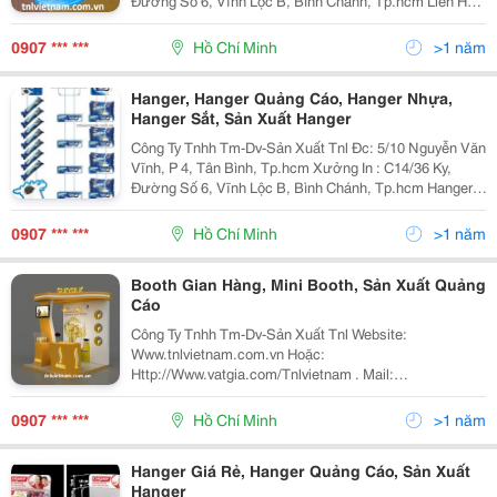
Đường Số 6, Vĩnh Lộc B, Bình Chánh, Tp.hcm Liên Hệ
Ngay : 0907 481 142 0907 481 142 Ms Trinh 0906 307
186 / Mr Linh
0907 *** ***
Hồ Chí Minh
>1 năm
Hanger, Hanger Quảng Cáo, Hanger Nhựa,
Hanger Sắt, Sản Xuất Hanger
Công Ty Tnhh Tm-Dv-Sản Xuất Tnl Đc: 5/10 Nguyễn Văn
Vĩnh, P 4, Tân Bình, Tp.hcm Xưởng In : C14/36 Ky,
Đường Số 6, Vĩnh Lộc B, Bình Chánh, Tp.hcm Hanger,
Hanger Quảng Cáo, Hanger Nhựa, Hanger Sắt, Sản
Xuất Hanger Truy Cập Ngay Web
0907 *** ***
Hồ Chí Minh
>1 năm
Booth Gian Hàng, Mini Booth, Sản Xuất Quảng
Cáo
Công Ty Tnhh Tm-Dv-Sản Xuất Tnl Website:
Www.tnlvietnam.com.vn Hoặc:
Http://Www.vatgia.com/Tnlvietnam . Mail:
Trinhletnlvietnam@Gmail.com
Linhhotnlvietnam@Gmail.co Booth Quảng Cáo, Sản
0907 *** ***
Hồ Chí Minh
>1 năm
Xuất Booth, Mini Booth, Booth Di Động
Hanger Giá Rẻ, Hanger Quảng Cáo, Sản Xuất
Hanger