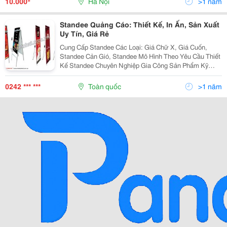
10.000
Hà Nội
>1 năm
Standee Quảng Cáo: Thiết Kế, In Ấn, Sản Xuất
Uy Tín, Giá Rẻ
Cung Cấp Standee Các Loại: Giá Chữ X, Giá Cuốn,
Standee Cản Gió, Standee Mô Hình Theo Yêu Cầu Thiết
Kế Standee Chuyên Nghiệp Gia Công Sản Phẩm Kỹ
Càng Giá Rẻ, Cạnh Tranh Nhất Thị Trường Công Ty Tnhh
Quảng Cáo Và In Ấn Việt Nhật Là Đơn Vị
0242 *** ***
Toàn quốc
>1 năm