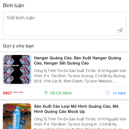
Bình luận
Gợi ý cho bạn
Hanger Quảng Cáo, Sản Xuất Hanger Quảng
Cáo, Hanger Sắt Quảng Cáo
Công Ty Tnhh Tm-Dv-Sản Xuất Tnl Đc: 5/10 Nguyễn Văn
Vĩnh, P 4, Tân Bình, Tp.hcm Xưởng: C14/36 Ky, Đường
Số 6, Vĩnh Lộc B, Bình Chánh, Tp.hcm Website:
Www.tnlvietnam.com.vn Hoặc:
Http://Www.vatgia.com/Tnlvietnam . Mail:
0907 *** ***
Hồ Chí Minh
>1 năm
Trinhletnlvietnam@Gmail.com Lin
Sản Xuất Các Loại Mô Hình Quảng Cáo, Mô
Hình Quảng Cáo Mock Up
Công Ty Tnhh Tm-Dv-Sản Xuất Tnl Đc: 5/10 Nguyễn Văn
Vĩnh, P 4, Tân Bình, Tp.hcm Xưởng In : C14/36 Ky,