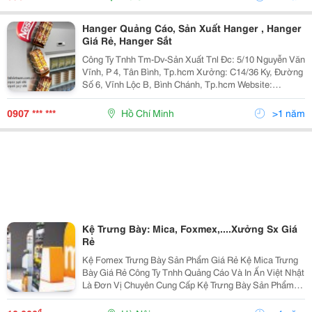
Hanger Quảng Cáo, Sản Xuất Hanger , Hanger
Giá Rẻ, Hanger Sắt
Công Ty Tnhh Tm-Dv-Sản Xuất Tnl Đc: 5/10 Nguyễn Văn
Vĩnh, P 4, Tân Bình, Tp.hcm Xưởng: C14/36 Ky, Đường
Số 6, Vĩnh Lộc B, Bình Chánh, Tp.hcm Website:
Www.tnlvietnam.com.vn Hoặc:
Http://Www.vatgia.com/Tnlvietnam . Mail:
0907 *** ***
Hồ Chí Minh
>1 năm
Trinhletnlvietnam@Gmail.com Lin
Kệ Trưng Bày: Mica, Foxmex,....Xưởng Sx Giá
Rẻ
Kệ Fomex Trưng Bày Sản Phẩm Giá Rẻ Kệ Mica Trưng
Bày Giá Rẻ Công Ty Tnhh Quảng Cáo Và In Ấn Việt Nhật
Là Đơn Vị Chuyên Cung Cấp Kệ Trưng Bày Sản Phẩm
Tại Siêu Thị, Hệ Thống Cửa Hàng Với Chất Lượng Tốt
Nhất, Giá Thành Hợp Lí, Với Đội Ngũ Chuy
₫