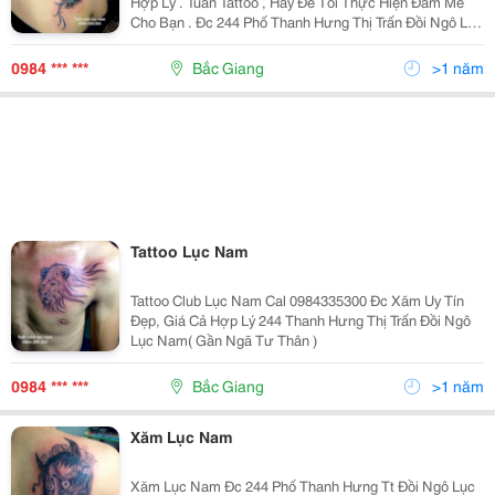
Hợp Lý . Tuấn Tattoo , Hãy Để Tôi Thực Hiện Đam Mê
Cho Bạn . Đc 244 Phố Thanh Hưng Thị Trấn Đồi Ngô Lục
Nam ( Gần Ngã Thân ) Cal 0984.335.300
0984 *** ***
Bắc Giang
>1 năm
Tattoo Lục Nam
Tattoo Club Lục Nam Cal 0984335300 Đc Xăm Uy Tín
Đẹp, Giá Cả Hợp Lý 244 Thanh Hưng Thị Trấn Đồi Ngô
Lục Nam( Gần Ngã Tư Thân )
0984 *** ***
Bắc Giang
>1 năm
Xăm Lục Nam
Xăm Lục Nam Đc 244 Phố Thanh Hưng Tt Đồi Ngô Lục