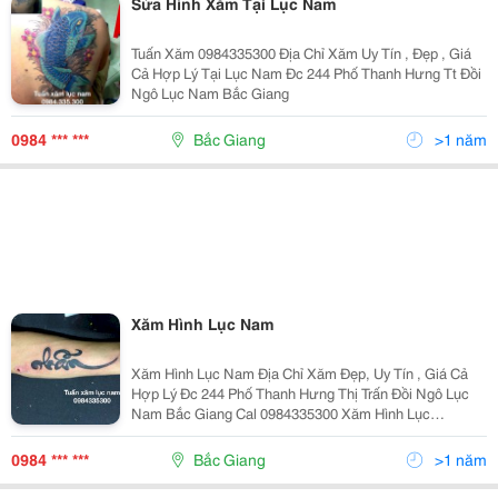
Sửa Hình Xăm Tại Lục Nam
Tuấn Xăm 0984335300 Địa Chỉ Xăm Uy Tín , Đẹp , Giá
Cả Hợp Lý Tại Lục Nam Đc 244 Phố Thanh Hưng Tt Đồi
Ngô Lục Nam Bắc Giang
0984 *** ***
Bắc Giang
>1 năm
Xăm Hình Lục Nam
Xăm Hình Lục Nam Địa Chỉ Xăm Đẹp, Uy Tín , Giá Cả
Hợp Lý Đc 244 Phố Thanh Hưng Thị Trấn Đồi Ngô Lục
Nam Bắc Giang Cal 0984335300 Xăm Hình Lục
Namxăm Hình Lục Namxăm Hình Lục Namxăm Hình
Lục Namxăm Hình Lục Namxăm Hình Lục Namxăm
0984 *** ***
Bắc Giang
>1 năm
Hình Lục Namxăm Hình