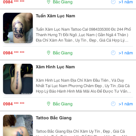
0984 *** ***
Bắc Giang
>1 năm
Tuấn Xăm Lục Nam
Tuấn Xăm Lục Nam Tattoo Cal 0984335300 Đc 244 Phố
Thanh Hưng Tt Đồi Ngô ,Lục Nam ( Gần Ngã 4 Thân )
Địa Chỉ Xăm An Toàn , Uy Tín , Đẹp , Giá Cả Hợp Lý
Xăm Theo Yêu Cầu , Xăm Hoa Văn , 3D, Xăm Chân
Dung ,Xăm Theo Yêu Cầu Chúng Tôi Nhận Đào Tạo Học
0984 *** ***
Bắc Giang
>1 năm
Viê
Xăm Hình Lục Nam
Xăm Hình Lục Nam Địa Chỉ Xăm Đầu Tiên , Và Duy
Nhất Tại Lục Nam Phương Châm Đẹp , Uy Tín ,Giá Cả
Hợp Lý Bảo Hành Hình Mãi Mãi Alo Để Được Tư Vấn
Miễn Phí Nhé Cal 0984.335.300 (Art Tuấn ) Đc 244 Phố
Thanh Hưng Tt Đồi Ngô Lục Nam ( Gần Ngac 4 Thân )
0984 *** ***
Bắc Giang
>1 năm
Tattoo Bắc Giang
Tattoo Bắc Giang Địa Chỉ Xăm Uy Tín , Đẹp , Giá Cả