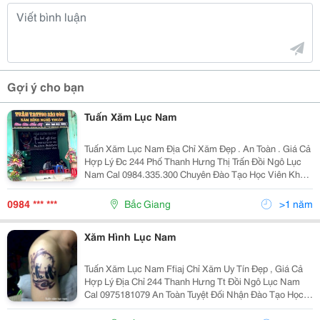
Gợi ý cho bạn
Tuấn Xăm Lục Nam
Tuấn Xăm Lục Nam Địa Chỉ Xăm Đẹp . An Toàn . Giá Cả
Hợp Lý Đc 244 Phố Thanh Hưng Thị Trấn Đồi Ngô Lục
Nam Cal 0984.335.300 Chuyên Đào Tạo Học Viên Khóa
Cơ Bản , Nâng Cao , 3D Xăm 3D, Xăm Chân Dung, Xăm
Theo Yêu Cầu Của Khách Hàng
0984 *** ***
Bắc Giang
>1 năm
Xăm Hình Lục Nam
Tuấn Xăm Lục Nam Ffiaj Chỉ Xăm Uy Tín Đẹp , Giá Cả
Hợp Lý Địa Chỉ 244 Thanh Hưng Tt Đồi Ngô Lục Nam
Cal 0975181079 An Toàn Tuyệt Đối Nhận Đào Tạo Học
Viên Khóa Cơ Bản , Nâng Cao Và 3D