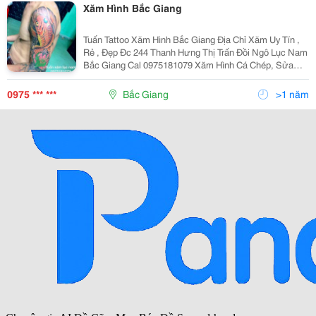
Xăm Hình Bắc Giang
Tuấn Tattoo Xăm Hình Bắc Giang Địa Chỉ Xăm Uy Tín ,
Rẻ , Đẹp Đc 244 Thanh Hưng Thị Trấn Đồi Ngô Lục Nam
Bắc Giang Cal 0975181079 Xăm Hình Cá Chép, Sửa
Hình Xăm Cá Chép, Thiết Kế Hình Xăm Theo Yêu Cầu ,
Thiết Kế Hình Xăm Vừa Với Vị Trí , Dạy Xăm, Nhận
0975 *** ***
Bắc Giang
>1 năm