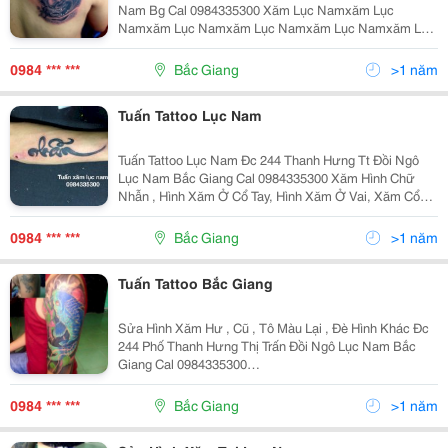
Nam Bg Cal 0984335300 Xăm Lục Namxăm Lục
Namxăm Lục Namxăm Lục Namxăm Lục Namxăm Lục
Namxăm Lục Namxăm Lục Namxăm Lục Namxăm Lục
Namxăm Lục Namxăm Lục Namxăm Lục Namxăm Lục
0984 *** ***
Bắc Giang
>1 năm
Namxăm Lục Namxăm Lục Namxăm
Tuấn Tattoo Lục Nam
Tuấn Tattoo Lục Nam Đc 244 Thanh Hưng Tt Đồi Ngô
Lục Nam Bắc Giang Cal 0984335300 Xăm Hình Chữ
Nhẫn , Hình Xăm Ở Cổ Tay, Hình Xăm Ở Vai, Xăm Cổ
Tay , Tuấn Xăm Lục Nam,Tuấn Xăm Lục Nam,Tuấn Xăm
Lục Nam,Tuấn Xăm Lục Nam,Tuấn Xăm Lục Nam,Tuấn
0984 *** ***
Bắc Giang
>1 năm
Xăm Lục Na
Tuấn Tattoo Bắc Giang
Sửa Hình Xăm Hư , Cũ , Tô Màu Lại , Đè Hình Khác Đc
244 Phố Thanh Hưng Thị Trấn Đồi Ngô Lục Nam Bắc
Giang Cal 0984335300
Https://Www.facebook.com/Tuantattoobacgiang Tuấn
Tattoo Bắc Giangtuấn Tattoo Bắc Giangtuấn Tattoo Bắc
0984 *** ***
Bắc Giang
>1 năm
Giangtuấn Tattoo Bắc Giangt