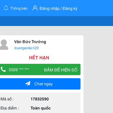
Đăng nhập / Đăng ký
Thông báo
Văn Đức Trường
truongeriko123
HẾT HẠN
0326 *** ***
BẤM ĐỂ HIỆN SỐ
Chat ngay
Mã số :
17832590
Địa điểm :
Toàn quốc