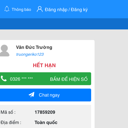
Đăng nhập / Đăng ký
Thông báo
Văn Đức Trường
truongeriko123
HẾT HẠN
0326 *** ***
BẤM ĐỂ HIỆN SỐ
Chat ngay
Mã số :
17859209
Địa điểm :
Toàn quốc