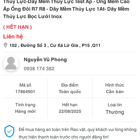
Thủy Lực-Dây Mềm Thủy Lực Test Áp - Ống Mềm Cao
Áp Ống Đôi R7 R8 - Dây Mềm Thủy Lực 1At- Dây Mềm
Thủy Lực Bọc Lưới Inox
( HẾT HẠN )
Liên hệ
102 , Đường Số 3 , Cư Xá Lữ Gia , P15 ,Q11
Nguyễn Vũ Phong
0938 174 382
Mã số
Địa điểm
Hình thức
17864901
Toàn quốc
Cần bán
Tình trạng
Hết hạn
Loại tin
Hàng mới
22/08/2025
Thường
Để mua hàng an toàn trên Rao vặt, quý khách vui lòng không
thực hiện thanh toán trước cho người đăng tin!