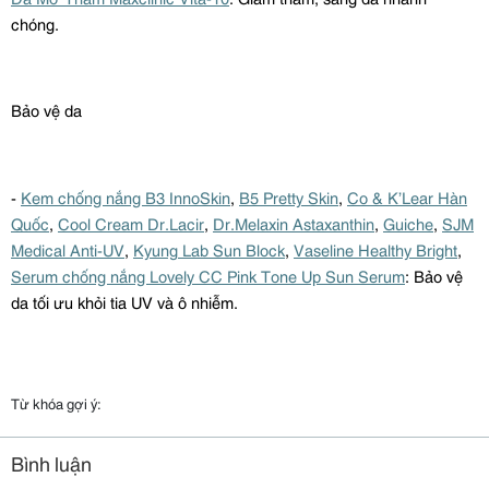
chóng.
Bảo vệ da
-
Kem chống nắng B3
InnoSkin
,
B5
Pretty
Skin
,
Co &
K’Lear
Hàn
Quốc
,
Cool
Cream
Dr.Lacir
,
Dr.Melaxin
Astaxanthin
,
Guiche
,
SJM
Medical
Anti
-UV
,
Kyung
Lab
Sun
Block
,
Vaseline
Healthy
Bright
,
Serum
chống nắng
Lovely
CC
Pink
Tone
Up
Sun
Serum
: Bảo vệ
da tối ưu khỏi tia UV và ô nhiễm.
Từ khóa gợi ý:
Bình luận