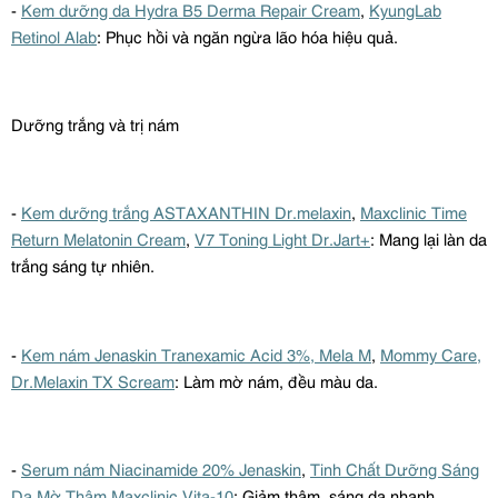
-
Kem dưỡng da
Hydra
B5
Derma
Repair
Cream
,
KyungLab
Retinol
Alab
: Phục hồi và ngăn ngừa lão hóa hiệu quả.
Dưỡng trắng và trị nám
-
Kem dưỡng trắng ASTAXANTHIN
Dr.melaxin
,
Maxclinic
Time
Return
Melatonin
Cream
,
V7
Toning
Light
Dr.Jart
+
: Mang lại làn da
trắng sáng tự nhiên.
-
Kem nám
Jenaskin
Tranexamic
Acid
3%,
Mela
M
,
Mommy
Care
,
Dr.Melaxin
TX
Scream
: Làm mờ nám, đều màu da.
-
Serum
nám
Niacinamide
20%
Jenaskin
,
Tinh Chất Dưỡng Sáng
Da Mờ Thâm
Maxclinic
Vita-10
: Giảm thâm, sáng da nhanh