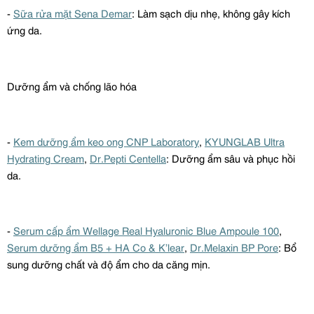
-
Sữa rửa mặt
Sena
Demar
: Làm sạch dịu nhẹ, không gây kích
ứng da.
Dưỡng ẩm và chống lão hóa
-
Kem dưỡng ẩm keo ong CNP
Laboratory
,
KYUNGLAB
Ultra
Hydrating
Cream
,
Dr.Pepti
Centella
: Dưỡng ẩm sâu và phục hồi
da.
-
Serum
cấp ẩm
Wellage
Real
Hyaluronic
Blue
Ampoule
100
,
Serum
dưỡng ẩm B5 + HA Co &
K’lear
,
Dr.Melaxin
BP
Pore
: Bổ
sung dưỡng chất và độ ẩm cho da căng mịn.