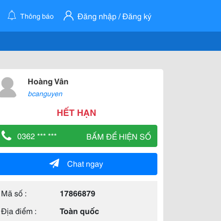
Đăng nhập / Đăng ký
Thông báo
Hoàng Vân
bcanguyen
HẾT HẠN
0362 *** ***
BẤM ĐỂ HIỆN SỐ
Chat ngay
Mã số :
17866879
Địa điểm :
Toàn quốc