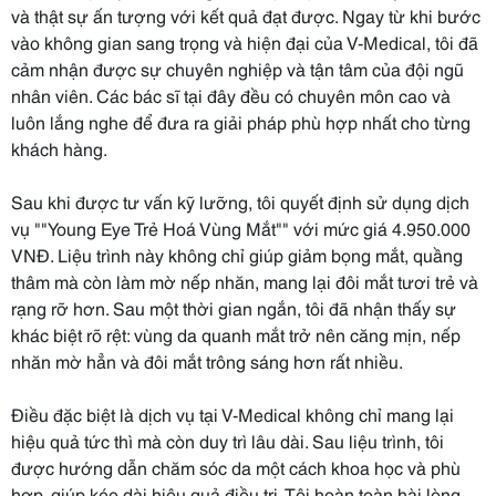
và thật sự ấn tượng với kết quả đạt được. Ngay từ khi bước
vào không gian sang trọng và hiện đại của V-Medical, tôi đã
cảm nhận được sự chuyên nghiệp và tận tâm của đội ngũ
nhân viên. Các bác sĩ tại đây đều có chuyên môn cao và
luôn lắng nghe để đưa ra giải pháp phù hợp nhất cho từng
khách hàng.
Sau khi được tư vấn kỹ lưỡng, tôi quyết định sử dụng dịch
vụ ""Young Eye Trẻ Hoá Vùng Mắt"" với mức giá 4.950.000
VNĐ. Liệu trình này không chỉ giúp giảm bọng mắt, quầng
thâm mà còn làm mờ nếp nhăn, mang lại đôi mắt tươi trẻ và
rạng rỡ hơn. Sau một thời gian ngắn, tôi đã nhận thấy sự
khác biệt rõ rệt: vùng da quanh mắt trở nên căng mịn, nếp
nhăn mờ hẳn và đôi mắt trông sáng hơn rất nhiều.
Điều đặc biệt là dịch vụ tại V-Medical không chỉ mang lại
hiệu quả tức thì mà còn duy trì lâu dài. Sau liệu trình, tôi
được hướng dẫn chăm sóc da một cách khoa học và phù
hợp, giúp kéo dài hiệu quả điều trị. Tôi hoàn toàn hài lòng