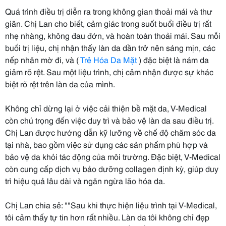
Quá trình điều trị diễn ra trong không gian thoải mái và thư
giãn. Chị Lan cho biết, cảm giác trong suốt buổi điều trị rất
nhẹ nhàng, không đau đớn, và hoàn toàn thoải mái. Sau mỗi
buổi trị liệu, chị nhận thấy làn da dần trở nên sáng mịn, các
nếp nhăn mờ đi, và (
Trẻ Hóa Da Mặt
) đặc biệt là nám da
giảm rõ rệt. Sau một liệu trình, chị cảm nhận được sự khác
biệt rõ rệt trên làn da của mình.
Không chỉ dừng lại ở việc cải thiện bề mặt da, V-Medical
còn chú trọng đến việc duy trì và bảo vệ làn da sau điều trị.
Chị Lan được hướng dẫn kỹ lưỡng về chế độ chăm sóc da
tại nhà, bao gồm việc sử dụng các sản phẩm phù hợp và
bảo vệ da khỏi tác động của môi trường. Đặc biệt, V-Medical
còn cung cấp dịch vụ bảo dưỡng collagen định kỳ, giúp duy
trì hiệu quả lâu dài và ngăn ngừa lão hóa da.
Chị Lan chia sẻ: ""Sau khi thực hiện liệu trình tại V-Medical,
tôi cảm thấy tự tin hơn rất nhiều. Làn da tôi không chỉ đẹp