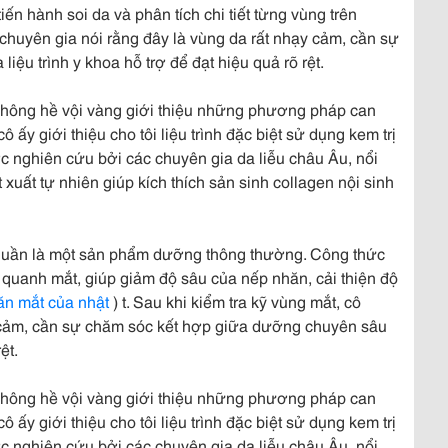
iến hành soi da và phân tích chi tiết từng vùng trên
 chuyên gia nói rằng đây là vùng da rất nhạy cảm, cần sự
ệu trình y khoa hỗ trợ để đạt hiệu quả rõ rệt.
y không hề vội vàng giới thiệu những phương pháp can
 ấy giới thiệu cho tôi liệu trình đặc biệt sử dụng kem trị
nghiên cứu bởi các chuyên gia da liễu châu Âu, nổi
 xuất tự nhiên giúp kích thích sản sinh collagen nội sinh
huần là một sản phẩm dưỡng thông thường. Công thức
 quanh mắt, giúp giảm độ sâu của nếp nhăn, cải thiện độ
ăn mắt của nhật
) t. Sau khi kiểm tra kỹ vùng mắt, cô
y cảm, cần sự chăm sóc kết hợp giữa dưỡng chuyên sâu
ệt.
y không hề vội vàng giới thiệu những phương pháp can
 ấy giới thiệu cho tôi liệu trình đặc biệt sử dụng kem trị
nghiên cứu bởi các chuyên gia da liễu châu Âu, nổi