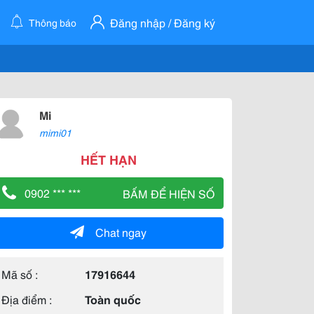
Đăng nhập / Đăng ký
Thông báo
Mi
mimi01
HẾT HẠN
0902 *** ***
BẤM ĐỂ HIỆN SỐ
Chat ngay
Mã số :
17916644
Địa điểm :
Toàn quốc