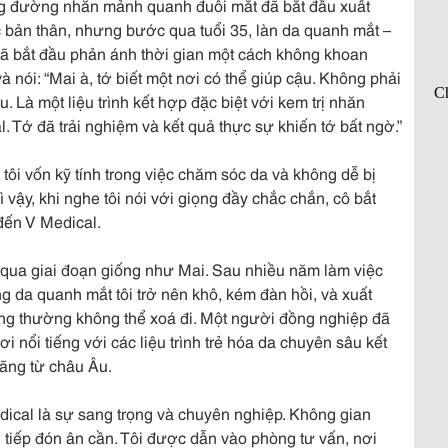
ng đường nhăn mảnh quanh đuôi mắt đã bắt đầu xuất
c bản thân, nhưng bước qua tuổi 35, làn da quanh mắt –
ã bắt đầu phản ánh thời gian một cách không khoan
à nói: “Mai à, tớ biết một nơi có thể giúp cậu. Không phải
Là một liệu trình kết hợp đặc biệt với kem trị nhăn
 Tớ đã trải nghiệm và kết quả thực sự khiến tớ bất ngờ.”
t tôi vốn kỹ tính trong việc chăm sóc da và không dễ bị
 vậy, khi nghe tôi nói với giọng đầy chắc chắn, cô bắt
 đến V Medical.
 qua giai đoạn giống như Mai. Sau nhiều năm làm việc
 da quanh mắt tôi trở nên khô, kém đàn hồi, và xuất
g thường không thể xoá đi. Một người đồng nghiệp đã
i nổi tiếng với các liệu trình trẻ hóa da chuyên sâu kết
ãng từ châu Âu.
dical là sự sang trọng và chuyên nghiệp. Không gian
tiếp đón ân cần. Tôi được dẫn vào phòng tư vấn, nơi