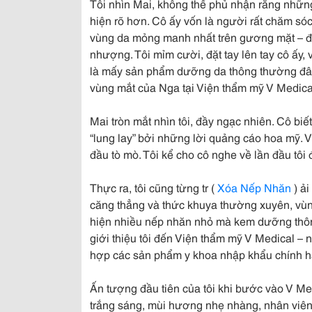
Tôi nhìn Mai, không thể phủ nhận rằng nhữ
hiện rõ hơn. Cô ấy vốn là người rất chăm só
vùng da mỏng manh nhất trên gương mặt – đ
nhượng. Tôi mỉm cười, đặt tay lên tay cô ấy, v
là mấy sản phẩm dưỡng da thông thường đâu. 
vùng mắt của Nga tại Viện thẩm mỹ V Medical.
Mai tròn mắt nhìn tôi, đầy ngạc nhiên. Cô biế
“lung lay” bởi những lời quảng cáo hoa mỹ. Vì
đầu tò mò. Tôi kể cho cô nghe về lần đầu tôi
Thực ra, tôi cũng từng tr (
Xóa Nếp Nhăn
) ải
căng thẳng và thức khuya thường xuyên, vùng
hiện nhiều nếp nhăn nhỏ mà kem dưỡng thôn
giới thiệu tôi đến Viện thẩm mỹ V Medical – nơ
hợp các sản phẩm y khoa nhập khẩu chính h
Ấn tượng đầu tiên của tôi khi bước vào V Me
trắng sáng, mùi hương nhẹ nhàng, nhân viên 