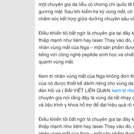
một chuyên gia da liễu có chứng chỉ quốc tế t
gương mặt. Sau khi kiểm tra kỹ vùng mắt, cô
chăm sóc kết hợp giữa dưỡng chuyên sâu và li
Điều khiến tôi bất ngờ là chuyên gia tại đâ
thiệp mạnh như tiêm hay laser. Thay vào đó, cô
nhăn vùng mắt của Nga – một sản phẩm được 
tiếng với công nghệ peptide sinh học và chiết
quanh vùng mắt.
Kem trị nhăn vùng mắt của Nga không đơn t
của nó được thiết kế dành riêng cho vùng da
đàn hồi và ( BÀI VIẾT LIÊN QUAN:
kem trị nh
chuyên gia nói rằng đây là vùng da rất nhạ
và liệu trình y khoa hỗ trợ để đạt hiệu quả rõ r
Điều khiến tôi bất ngờ là chuyên gia tại đâ
thiệp mạnh như tiêm hay laser. Thay vào đó, cô
nhăn vùng mắt của Nga – một sản phẩm được 