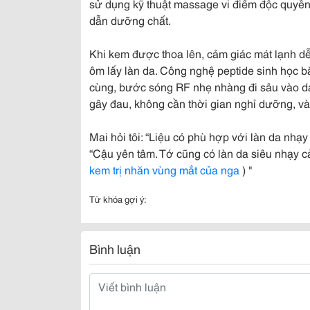
sử dụng kỹ thuật massage vi điểm độc quyền
dẫn dưỡng chất.
Khi kem được thoa lên, cảm giác mát lạnh d
ôm lấy làn da. Công nghệ peptide sinh học bắt
cùng, bước sóng RF nhẹ nhàng đi sâu vào da, 
gây đau, không cần thời gian nghỉ dưỡng, và đ
Mai hỏi tôi: “Liệu có phù hợp với làn da nhạ
“Cậu yên tâm. Tớ cũng có làn da siêu nhạy 
kem trị nhăn vùng mắt của nga
) "
Từ khóa gợi ý:
Bình luận