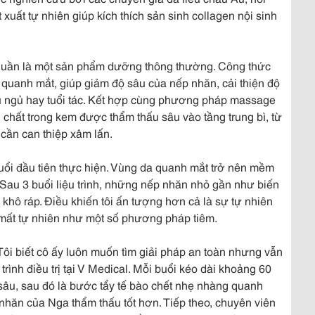
 xuất tự nhiên giúp kích thích sản sinh collagen nội sinh
huần là một sản phẩm dưỡng thông thường. Công thức
 quanh mắt, giúp giảm độ sâu của nếp nhăn, cải thiện độ
ếu ngủ hay tuổi tác. Kết hợp cùng phương pháp massage
 chất trong kem được thẩm thấu sâu vào tầng trung bì, từ
 cần can thiệp xâm lấn.
uổi đầu tiên thực hiện. Vùng da quanh mắt trở nên mềm
Sau 3 buổi liệu trình, những nếp nhăn nhỏ gần như biến
khô ráp. Điều khiến tôi ấn tượng hơn cả là sự tự nhiên
 mất tự nhiên như một số phương pháp tiêm.
ôi biết cô ấy luôn muốn tìm giải pháp an toàn nhưng vẫn
 trình điều trị tại V Medical. Mỗi buổi kéo dài khoảng 60
sâu, sau đó là bước tẩy tế bào chết nhẹ nhàng quanh
ị nhăn của Nga thẩm thấu tốt hơn. Tiếp theo, chuyên viên