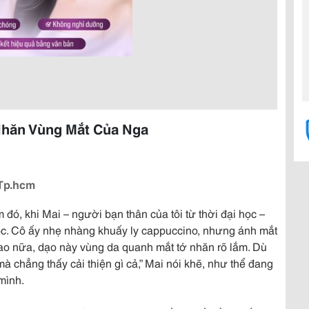
Nhăn Vùng Mắt Của Nga
 Tp.hcm
đó, khi Mai – người bạn thân của tôi từ thời đại học –
uộc. Cô ấy nhẹ nhàng khuấy ly cappuccino, nhưng ánh mắt
m sao nữa, dạo này vùng da quanh mắt tớ nhăn rõ lắm. Dù
 chẳng thấy cải thiện gì cả,” Mai nói khẽ, như thể đang
mình.