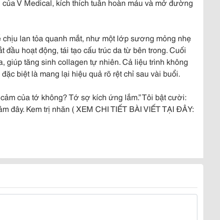
 của V Medical, kích thích tuần hoàn máu và mở đường
ễ chịu lan tỏa quanh mắt, như một lớp sương mỏng nhẹ
 đầu hoạt động, tái tạo cấu trúc da từ bên trong. Cuối
giúp tăng sinh collagen tự nhiên. Cả liệu trình không
ặc biệt là mang lại hiệu quả rõ rệt chỉ sau vài buổi.
y cảm của tớ không? Tớ sợ kích ứng lắm.” Tôi bật cười:
cảm đây. Kem trị nhăn ( XEM CHI TIẾT BÀI VIẾT TẠI ĐÂY: