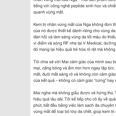
tiếng với công nghệ peptide sinh học và chiết
quanh vùng mắt.
Kem trị nhăn vùng mắt của Nga không đơn t
của nó được thiết kế dành riêng cho vùng da
đàn hồi và làm sáng vùng da tối màu do thi
vi điểm và sóng RF nhẹ tại V Medical, dưỡng
đó mang lại hiệu quả trẻ hóa rõ rệt mà không
Tôi chia sẻ với Mai cảm giác của mình sau b
mại, căng bóng và ẩm mịn hơn ngay lập tức. 
mất, đuôi mắt sáng rõ và không còn cảm giác 
của kết quả – không có cảm giác “cứng” hay
Mai nghe mà không giấu được vẻ hứng thú. T
hiệu quả lâu dài. Tôi kể tiếp cho cô ấy về quá
phút, bắt đầu bằng việc làm sạch da chuyên 
vùng mắt để loại bỏ lớp da chết, giúp kem tr