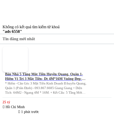
Không có kết quả tìm kiếm từ khoá
"ads 6558"
Tin đăng mới nhất
Bán Nhà 5 Tầng Mặt Tiền Huyền Quang, Quận 1-
Hiếm Vị Trí 3 Mặt Tiền- Dt 4M*16M Vuông Đẹp-
Chính Chủ Giang Giang Xem Nhà
* Hiếm - Căn Góc 3 Mặt Tiền Kinh Doanh Đ.huyền Quang,
Quận 1 (P.tân Định) - 093.867.6685 Giang Giang + Diện
Tích: 64M2 - Ngang 4M * 16M. + Kết Cấu: 5 Tầng Mới
Btct - Sân Thượng - 5Pn. + Sổ Hồng Vuông Đẹp - Hoàn
Công Chuẩn. + Chủ Chào: 25T. *...
25 tỷ
Hồ Chí Minh
1 phút trước