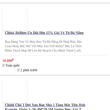
China Airlines Ưu Đãi Đến 15% Giá Vé Từ Đà Nẵng
Bạn Đang Tìm Vé Máy Bay Từ Đà Nẵng Đi Nhật Bản, Đài
Loan Hoặc Bắc Mỹ Với Mức Giá Tiết Kiệm? Đây Là Thời
Điểm Thích Hợp Để Lên Kế Hoạch Cho Hành Trình Cuối
Năm Và Đầu Năm 2027. China Airlines Ưu Đãi Đến 15%
Giá Vé Từ Đà Nẵng Cho Nhiều Điểm Đến Quốc Tế...
₫
10.000
Toàn quốc
2 phút trước
Chính Chủ 1 Đời Xưa Bán Nhà 5 Tầng Mặt Tiền Hxh
Đ.yersin, Quận 1- Dt 4M*20,5M Vuông Đẹp- Giá Tốt