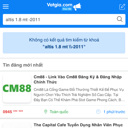
Không có kết quả tìm kiếm từ khoá
"altis 1.8 mt \\-2011"
Tin đăng mới nhất
Cm88 - Link Vào Cm88 Đăng Ký & Đăng Nhập
Chính Thức
Cm88 Là Cổng Game Đổi Thưởng Thiết Kế Để Phục Vụ
Người Chơi Yêu Thích Trải Nghiệm Số Cao Cấp. Tại
Đây Bạn Có Thể Khám Phá Slot Game Phong Cách, Bắn
Cá Sống Động, Thể Thao,... Và Nhiều Trò Đổi Thưởng
Khác. Giao Diện Thân Thiện, Tốc Độ Mượt Mà Trên...
0945 *** ***
Toàn quốc
1 phút trước
The Capital Cafe Tuyển Dụng Nhân Viên Phục