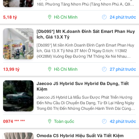
160, Phường Tăng Nhơn Phú (Tăng Nhơn Phú A, Q9
Cũ). Vị Trí Nhà Nằm Trong Khu Dân Cư Ổn Định, Giao
Thông Thuận Tiện Chỉ Vài Bước Là Ra Lã Xuân Oai,
5,18 tỷ
Hồ Chí Minh
24 phút trước
Lê...
[Db095*] Mt K.doanh Đỉnh Sát Emart Phan Huy
Ích, Giá 13.X Tỷ
[Db095*] M.tiền Kinh Doanh Đỉnh Cạnh Emart Phan Huy
Ích, Giá 13.X Tỷ Nhà 3T Mới Ở Ngay D.tích: 113M2
(4X28M) Vuông Đẹp Đường 7M Thông Xe Né Nhau
6Phòng Ngủ, 6Tolet Phù Hợp Kinh Doanh Kết Bạn Liên
Hệ Xem Nhà Ngay!
13,99 tỷ
Hồ Chí Minh
27 phút trước
Jaecoo J5 Hybrid Suv Hybrid Đa Dụng, Tiết
Kiệm
Jaecoo J5 Hybrid Là Mẫu Suv Được Phát Triển Hướng
Đến Nhu Cầu Di Chuyển Đa Dạng, Từ Đi Lại Hằng Ngày
Trong Đô Thị Đến Những Chuyến Hành Trình Dài Cùng
Gia Đình. Nhờ Hệ Truyền Động Hybrid Shs-H, Thiết Kế
Thực Dụng Và Nhiều Công Nghệ Hỗ Trợ, Xe Mang...
0974 *** ***
Toàn quốc
42 phút trước
Omoda C5 Hybrid Hiệu Suất Và Tiết Kiệm