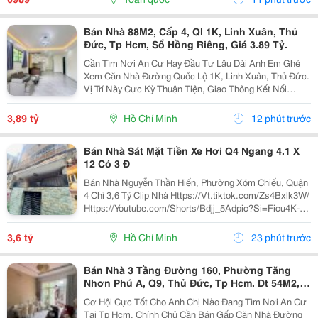
Bán Nhà 88M2, Cấp 4, Ql 1K, Linh Xuân, Thủ
Đức, Tp Hcm, Sổ Hồng Riêng, Giá 3.89 Tỷ.
Cần Tìm Nơi An Cư Hay Đầu Tư Lâu Dài Anh Em Ghé
Xem Căn Nhà Đường Quốc Lộ 1K, Linh Xuân, Thủ Đức.
Vị Trí Này Cực Kỳ Thuận Tiện, Giao Thông Kết Nối
Nhanh Chóng, Cực Kỳ Phù Hợp Cho Khách Mua Để Giữ
Tài Sản Hoặc Cho Thuê Đều Rất Ổn Định. Thông Tin...
3,89 tỷ
Hồ Chí Minh
12 phút trước
Bán Nhà Sát Mặt Tiền Xe Hơi Q4 Ngang 4.1 X
12 Có 3 Đ
Bán Nhà Nguyễn Thần Hiến, Phường Xóm Chiếu, Quận
4 Chỉ 3,6 Tỷ Clip Nhà Https://Vt.tiktok.com/Zs4Bxlk3W/
Https://Youtube.com/Shorts/Bdjj_5Adpic?Si=Ficu4K-
Ulrqinf8N Vị Trí Đẹp, Cách Mặt Tiền Nguyễn Thần Hiến
Chỉ , 10 Bước Chân Lên Xe Hơi,...
3,6 tỷ
Hồ Chí Minh
23 phút trước
Bán Nhà 3 Tầng Đường 160, Phường Tăng
Nhơn Phú A, Q9, Thủ Đức, Tp Hcm. Dt 54M2,
Sổ Hồng Riêng. Giá 5,18 Tỷ
Cơ Hội Cực Tốt Cho Anh Chị Nào Đang Tìm Nơi An Cư
Tại Tp Hcm. Chính Chủ Cần Bán Gấp Căn Nhà Đường