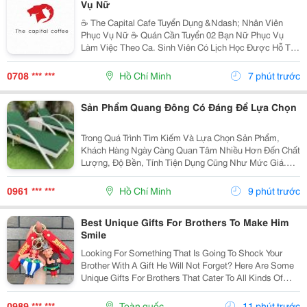
Vụ Nữ
☕️ The Capital Cafe Tuyển Dụng &Ndash; Nhân Viên
Phục Vụ Nữ ☕️ Quán Cần Tuyển 02 Bạn Nữ Phục Vụ
Làm Việc Theo Ca. Sinh Viên Có Lịch Học Được Hỗ Trợ
Sắp Xếp Ca Linh Động. ✨ Yêu Cầu &Bull; Nữ, Tuổi Từ
18 &Ndash; 20 &Bull; Nhiệt Tình, Vui Vẻ, Hòa...
0708 *** ***
Hồ Chí Minh
7 phút trước
Sản Phẩm Quang Đông Có Đáng Để Lựa Chọn
Trong Quá Trình Tìm Kiếm Và Lựa Chọn Sản Phẩm,
Khách Hàng Ngày Càng Quan Tâm Nhiều Hơn Đến Chất
Lượng, Độ Bền, Tính Tiện Dụng Cũng Như Mức Giá.
Thay Vì Chỉ Dựa Vào Quảng Cáo Hoặc Thông Tin Từ
Người Bán, Nhiều Người Có Xu Hướng Tìm Hiểu Thêm
0961 *** ***
Hồ Chí Minh
9 phút trước
Thông Tin...
Best Unique Gifts For Brothers To Make Him
Smile
Looking For Something That Is Going To Shock Your
Brother With A Gift He Will Not Forget? Here Are Some
Unique Gifts For Brothers That Cater To All Kinds Of
Personalities And Interests. You Can Find Everything
From Fashionable Accessories And Fun...
0989 *** ***
Toàn quốc
11 phút trước