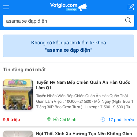
Không có kết quả tìm kiếm từ khoá
"asama xe đạp điện"
Tin đăng mới nhất
Tuyển Nv Nam Bếp Chiên Quán Ăn Hàn Quốc
Làm Q1
Tuyển Nhân Viên Bếp Chiên Quán Ăn Hàn Quốc Thời
Gian Làm Việc : 10G00 - 21G00 - Mỗi Ngày (Nghĩ Trưa 1
Tiếng 30P Bao Cơm Trưa ) - Lương : 7.500 - 9.500 ( Tuỳ
Theo Năng Lực ) Mô Tả Công Việc: - Bếp Chiên : Sử
Dụng Được Chảo Non Biết Chiên...
9,5 triệu
Hồ Chí Minh
17 phút trước
Nội Thất Xinh-Xu Hướng Tạo Nên Không Gian