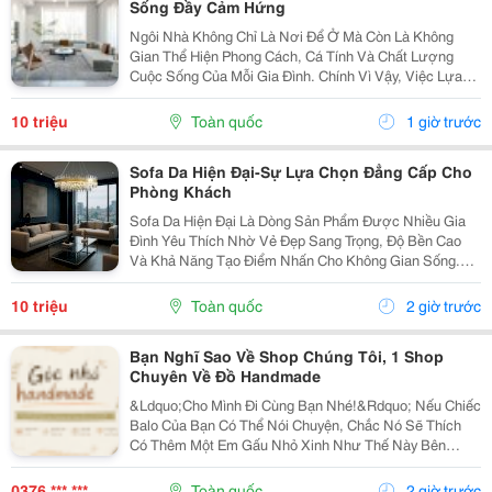
Sống Đầy Cảm Hứng
Ngôi Nhà Không Chỉ Là Nơi Để Ở Mà Còn Là Không
Gian Thể Hiện Phong Cách, Cá Tính Và Chất Lượng
Cuộc Sống Của Mỗi Gia Đình. Chính Vì Vậy, Việc Lựa
Chọn Nội Thất Xinh Đang Trở Thành Xu Hướng Được
Nhiều Người Quan Tâm Khi Muốn Biến Không Gian
10 triệu
Toàn quốc
1 giờ trước
Sống Trở...
Sofa Da Hiện Đại-Sự Lựa Chọn Đẳng Cấp Cho
Phòng Khách
Sofa Da Hiện Đại Là Dòng Sản Phẩm Được Nhiều Gia
Đình Yêu Thích Nhờ Vẻ Đẹp Sang Trọng, Độ Bền Cao
Và Khả Năng Tạo Điểm Nhấn Cho Không Gian Sống.
Với Thiết Kế Tinh Tế Cùng Chất Liệu Da Cao Cấp, Sofa
Không Chỉ Mang Lại Cảm Giác Thoải Mái Mà Còn Thể...
10 triệu
Toàn quốc
2 giờ trước
Bạn Nghĩ Sao Về Shop Chúng Tôi, 1 Shop
Chuyên Về Đồ Handmade
&Ldquo;Cho Mình Đi Cùng Bạn Nhé!&Rdquo; Nếu Chiếc
Balo Của Bạn Có Thể Nói Chuyện, Chắc Nó Sẽ Thích
Có Thêm Một Em Gấu Nhỏ Xinh Như Thế Này Bên
Cạnh. Từ Những Buổi Đi Học, Đi Làm, Đi Cà Phê Hay
Những Chuyến Đi Chơi Cuối Tuần, Em Móc Khóa Gấu
0376 *** ***
Toàn quốc
2 giờ trước