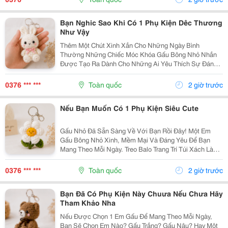
Bông...
Bạn Nghic Sao Khi Có 1 Phụ Kiện Dêc Thương
Như Vậy
Thêm Một Chút Xinh Xắn Cho Những Ngày Bình
Thường Những Chiếc Móc Khóa Gấu Bông Nhỏ Nhắn
Được Tạo Ra Dành Cho Những Ai Yêu Thích Sự Đáng
Yêu Và Những Món Đồ Có Dấu Ấn Riêng. Từ Chiếc Balo
Đi Học, Túi Xách Đi Chơi Đến Chùm Chìa Khóa Quen
0376 *** ***
Toàn quốc
2 giờ trước
Thuộc,...
Nếu Bạn Muốn Có 1 Phụ Kiện Siêu Cute
Gấu Nhỏ Đã Sẵn Sàng Về Với Bạn Rồi Đây! Một Em
Gấu Bông Nhỏ Xinh, Mềm Mại Và Đáng Yêu Để Bạn
Mang Theo Mỗi Ngày. Treo Balo Trang Trí Túi Xách Làm
Móc Khóa Tặng Người Bạn Yêu Quý
Gocnhohandmade.com Không Cần Quá Nhiều Phụ
0376 *** ***
Toàn quốc
2 giờ trước
Kiện, Chỉ Một Em Gấu...
Bạn Đã Có Phụ Kiện Này Chuưa Nếu Chưa Hãy
Tham Khảo Nha
Nếu Được Chọn 1 Em Gấu Để Mang Theo Mỗi Ngày,
Bạn Sẽ Chọn Em Nào? Gấu Trắng? Gấu Nâu? Hay Một