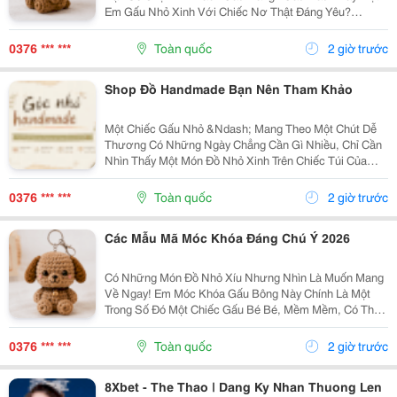
Em Gấu Nhỏ Xinh Với Chiếc Nơ Thật Đáng Yêu?
Những Chiếc Móc Khóa Gấu Bông Không Chỉ Là Phụ
Kiện Treo Túi Mà Còn Là Một Cách Để Bạn Thêm Chút
0376 *** ***
Toàn quốc
2 giờ trước
Cá Tính Vào...
Shop Đồ Handmade Bạn Nên Tham Khảo
Một Chiếc Gấu Nhỏ &Ndash; Mang Theo Một Chút Dễ
Thương Có Những Ngày Chẳng Cần Gì Nhiều, Chỉ Cần
Nhìn Thấy Một Món Đồ Nhỏ Xinh Trên Chiếc Túi Của
Mình Cũng Đủ Thấy Vui Rồi Những Em Móc Khóa Gấu
Bông Được Làm Với Kiểu Dáng Đáng Yêu, Nhỏ Gọn,
0376 *** ***
Toàn quốc
2 giờ trước
Thích...
Các Mẫu Mã Móc Khóa Đáng Chú Ý 2026
Có Những Món Đồ Nhỏ Xíu Nhưng Nhìn Là Muốn Mang
Về Ngay! Em Móc Khóa Gấu Bông Này Chính Là Một
Trong Số Đó Một Chiếc Gấu Bé Bé, Mềm Mềm, Có Thể
Treo Trên Balo, Túi Xách Hay Chìa Khóa. Mỗi Lần Nhìn
Thấy Lại Thấy Chiếc Túi Của Mình Đáng Yêu Hơn Một...
0376 *** ***
Toàn quốc
2 giờ trước
8Xbet - The Thao | Dang Ky Nhan Thuong Len