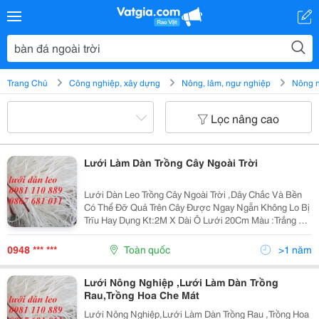
Trang Chủ
Công nghiệp, xây dựng
Nông, lâm, ngư nghiệp
Nông 
Lọc nâng cao
Lưới Làm Dàn Trồng Cây Ngoài Trời
Lưới Dàn Leo Trồng Cây Ngoài Trời ,Dây Chắc Và Bền
Có Thể Đỡ Quả Trên Cây Được Ngay Ngẵn Không Lo Bị
Trĩu Hay Dụng Kt:2M X Dài Ô Lưới 20Cm Màu :Trắng Độ
Bền Ngoài Trời Là 7 Năm Liên Hệ : 0981 110 889 -0867
681 011
0948 *** ***
Toàn quốc
>1 năm
Lưới Nông Nghiệp ,Lưới Làm Dàn Trồng
Rau,Trồng Hoa Che Mát
Lưới Nông Nghiệp,Lưới Làm Dàn Trồng Rau ,Trồng Hoa