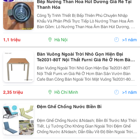
Bếp Nướng Than Hoa Hút Dương Giá Rẻ Tại
Thanh Hóa
Công Ty Tnhh Thiết Bị Bếp Thiên Phú Chuyên Nhập
Khẩu Và Phân Phối Trực Tiếp Lò Nướng Than Hoa Âm
Bàn Gồm: Lò Nướng Than Hoa Âm Bàn Hút Dương, Lò
Nướng Than Hoa Âm Bàn Hút Âm Và Lò Nướng Than
Hoa Tại Bàn Ngoài Trời, Vỉa Hè. Cam Kết Chất Lượng
1,1 triệu
Hà Nội
>1 năm
Và Giá...
Bàn Vuông Ngoài Trời Nhỏ Gọn Hiện Đại
Te2031-80T Nội Thất Furni Giá Rẻ Ở Hcm Bàn
Sân Vườn Bàn Cafe Ban Công
Bàn Vuông Ngoài Trời Nhỏ Gọn Hiện Đại Te2031-80T
Nội Thất Furni.vn Giá Rẻ Ở Hcm Bàn Sân Vườn Bàn
Cafe Ban Công Bàn Ngoài Trời Mặt Vuông Te2031-80T
Với Vẻ Đẹp Tự Nhiên Của Vân Gỗ Mang Lại Một Diện
Mạo Sang Trọng, Đẳng Cấp Cho Khu Vực Ban Công
2,35 triệu
Hồ Chí Minh
>1 năm
Hoặc...
Đệm Ghế Chống Nước Biền Bỉ
Đệm Ghế Chống Nước &Ndash; Bền Bỉ Trước Mọi Thời
Tiết, Lý Tưởng Cho Không Gian Ngoài Trời Đệm Ghế
Chống Nước &Ndash; Dẫn Đầu Về Độ Bền Ngoài Trời
Đệm Ghế Chống Nước Được Thiết Kế Chống Tia Uv,