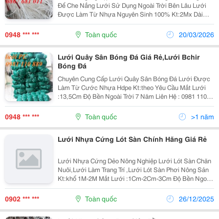
Để Che Nắng Lưới Sử Dụng Ngoài Trời Bên Lâu Lưới
Được Làm Từ Nhựa Nguyên Sinh 100% Kt:2Mx Dài
Mắt Lưới 20Cm (Có Thể Làm Theo Yêu Cầu ) Độ Bền
Ngoài Trời 7 Năm Liên Hệ : 0981 110 889
0948 *** ***
Toàn quốc
20/03/2026
Lưới Quây Sân Bóng Đá Giá Rẻ,Lưới Bchir
Bóng Đá
Chuyên Cung Cấp Lưới Quây Sân Bóng Đá Lưới Được
Làm Từ Cước Nhựa Hdpe Kt:theo Yêu Cầu Mắt Lưới
:13,5Cm Độ Bền Ngoài Trời 7 Năm Liên Hệ : 0981 110
889 -0948 801 011
0948 *** ***
Toàn quốc
>1 năm
Lưới Nhựa Cứng Lót Sàn Chính Hãng Giá Rẻ
Lưới Nhựa Cứng Dẻo Nông Nghiệp Lưới Lót Sàn Chăn
Nuôi,Lưới Làm Trang Trí ,Lưới Lót Sàn Phơi Nông Sản
Kt:khổ 1M-2M Mắt Lưới :1Cm-2Cm-3Cm Độ Bền Ngoài
Trời 7 Năm Liên Hệ :0981 110 889
0902 *** ***
Toàn quốc
26/12/2025