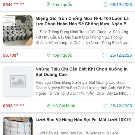
Chống Ẩm, Chịu Mưa Nắng Dài Ngày, Đảm Bảo Độ
0944 *** ***
Toàn quốc
06/12/2025
Bền...
Miệng Gió Tròn Chống Mưa Fk-L 100 Luôn Là
Lựa Chọn Hoàn Hảo Để Chống Mưa, Ngăn Bụi
Và Côn Trùng
✨ Size Thông Dụng Nhất Trong Dân Dụng. ✔ Đáp Ứng
Tốt Nhu Cầu Lấy Gió Sạch Cho Phòng Ngủ, Phòng
Khách, Hành Lang. ✔ Chất Liệu Nhựa Trắng Bền Ngoài
Trời, Không Phai Màu. Lựa Chọn Kinh Tế &Ndash; Hiệu
Quả Cho Đa Số Công Trình. ✔ Hiện Đang Được...
₫
56.700
Toàn quốc
25/12/2025
Những Tiêu Chí Cần Biết Khi Chọn Xưởng In
Bạt Quảng Cáo
Việc Lựa Chọn Đúng Xưởng In Bạt Quảng Cáo Giúp
Doanh Nghiệp Đảm Bảo Chất Lượng Hình Ảnh, Độ Bền
Ngoài Trời Và Tối Ưu Chi Phí In Ấn. Dưới Đây Là Những
Tiêu Chí Quan Trọng Cần Cân Nhắc Trước Khi Quyết
Định Hợp Tác. Công Nghệ In Hiện Đại, Đáp...
0938 *** ***
Hồ Chí Minh
25/12/2025
Lưới Bảo Vệ Hàng Hóa Sợi Pe, Mắt Lưới 10X10
️ Lưới Bảo Vệ Hàng Hóa Sợi Pe &Ndash; Ô Lưới