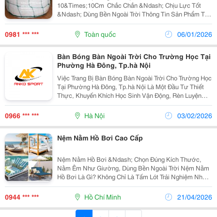
10&Times;10Cm ️ Chắc Chắn &Ndash; Chịu Lực Tốt
&Ndash; Dùng Bền Ngoài Trời Thông Tin Sản Phẩm Tên
Sản Phẩm: Lưới Bảo Vệ Hàng Hóa / Lưới Chắn Hàng
Chất Liệu: Sợi Pe (Polyethylene) Cao Cấp Kích Thước Ô
0981 *** ***
Toàn quốc
06/01/2026
Lưới:...
Bàn Bóng Bàn Ngoài Trời Cho Trường Học Tại
Phường Hà Đông, Tp.hà Nội
Việc Trang Bị Bàn Bóng Bàn Ngoài Trời Cho Trường Học
Tại Phường Hà Đông, Tp.hà Nội Là Một Đầu Tư Thiết
Thực, Khuyến Khích Học Sinh Vận Động, Rèn Luyện
Sức Khỏe Và Phát Triển Kỹ Năng. Tuy Nhiên, Lựa Chọn
Một Sản Phẩm Bàn Bóng Bàn Ngoài Trời Đạt Chuẩn,...
0966 *** ***
Hà Nội
03/02/2026
Nệm Nằm Hồ Bơi Cao Cấp
Nệm Nằm Hồ Bơi &Ndash; Chọn Đúng Kích Thước,
Nằm Êm Như Giường, Dùng Bền Ngoài Trời Nệm Nằm
Hồ Bơi Là Gì? Không Chỉ Là Tấm Lót Trải Nghiệm Như
Giường Nằm Nệm Nằm Hồ Bơi Là Loại Đệm Thiết Kế
Chuyên Cho Tư Thế Nằm Dài, Giúp Thư Giãn Tối...
0944 *** ***
Hồ Chí Minh
21/04/2026