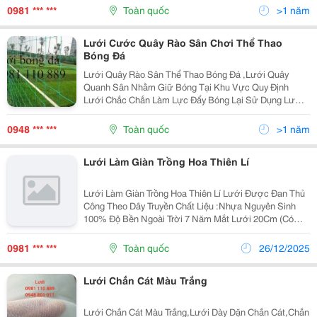
Nhiên Có Tính Thẩm Mỹ Cao Kt:4M X50M,2Mx100M
0981 *** ***
Toàn quốc
>1 năm
Màu
Lưới Cước Quây Rào Sân Chơi Thể Thao
Bóng Đá
Lưới Quây Rào Sân Thể Thao Bóng Đá ,Lưới Quây
Quanh Sân Nhằm Giữ Bóng Tại Khu Vực Quy Định
Lưới Chắc Chắn Làm Lực Đẩy Bóng Lại Sử Dụng Lưới
Bền Ngoài Trời 7 Năm Kt:làm Theo Yêu Cầu Mắt Lưới
:13,5Cm Màu Sắc :Xanh Ngọc Chất Liệu :Nhựa...
0948 *** ***
Toàn quốc
>1 năm
Lưới Làm Giàn Trồng Hoa Thiên Lí
Lưới Làm Giàn Trồng Hoa Thiên Lí Lưới Được Đan Thủ
Công Theo Dây Truyền Chất Liệu :Nhựa Nguyên Sinh
100% Độ Bền Ngoài Trời 7 Năm Mắt Lưới 20Cm (Có
Thể Đặt Đan Riêng Theo Yêu Cầu ) Kích Thước :2M X
Dài Liên Hệ :0981 110 889 -0948 801
0981 *** ***
Toàn quốc
26/12/2025
Lưới Chắn Cát Màu Trắng
Lưới Chắn Cát Màu Trắng,Lưới Dày Dặn Chắn Cát,Chắn