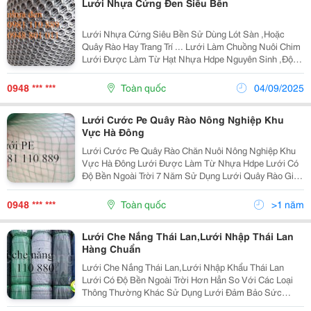
Lưới Nhựa Cứng Đen Siêu Bền
Lưới Nhựa Cứng Siêu Bền Sử Dùng Lót Sàn ,Hoặc
Quây Rào Hay Trang Trí ... Lưới Làm Chuồng Nuôi Chim
Lưới Được Làm Từ Hạt Nhựa Hdpe Nguyên Sinh ,Độ
Bền Cao Kt:khổ 1M-2M Mắt Lưới :1Cm-2Cm-3Cm Độ
Bền Ngoài Trời 7 Năm Liên Hệ : 0981 110
0948 *** ***
Toàn quốc
04/09/2025
Lưới Cước Pe Quây Rào Nông Nghiệp Khu
Vực Hà Đông
Lưới Cước Pe Quây Rào Chăn Nuôi Nông Nghiệp Khu
Vực Hà Đông Lưới Được Làm Từ Nhựa Hdpe Lưới Có
Độ Bền Ngoài Trời 7 Năm Sử Dụng Lưới Quây Rào Giúp
Gia Cầm Vật Nuôi Khỏi Bay Mất Ra Khỏi Khu Vực Quy
Định Và Rào Vườn Thuận Lợi Mắt Lưới 3Mm-8M
0948 *** ***
Toàn quốc
>1 năm
Lưới Che Nắng Thái Lan,Lưới Nhập Thái Lan
Hàng Chuẩn
Lưới Che Nắng Thái Lan,Lưới Nhập Khẩu Thái Lan
Lưới Có Độ Bền Ngoài Trời Hơn Hẳn So Với Các Loại
Thông Thường Khác Sử Dụng Lưới Đảm Bảo Sức
Khỏe Cho Mỗi Người Đồng Thời Tạo Cảnh Quan Thiên