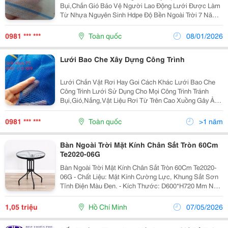
Bụi,Chắn Gió Bảo Vệ Người Lao Động Lưới Được Làm
Từ Nhựa Nguyên Sinh Hdpe Độ Bền Ngoài Trời 7 Năm
Kích Thước :2Mx50M/Cuộn Hàng Luôn Có Sẵn ,Liên Hệ
0981 110 889 Địa Chỉ :Nv3.3 Khu Đô T
0981 *** ***
Toàn quốc
08/01/2026
Lưới Bao Che Xây Dựng Công Trình
Lưới Chắn Vật Rơi Hay Goi Cách Khác Lưới Bao Che
Công Trình Lưới Sử Dụng Cho Mọi Công Trình Tránh
Bụi,Gió,Nắng,Vật Liệu Rơi Từ Trên Cao Xuồng Gây Ảnh
Hưởng Đến Người Lao Động Lưới Được Là Từ Nhựa
Hdpe Độ Bền Ngoài Trời 5 Năm Kích...
0981 *** ***
Toàn quốc
>1 năm
Bàn Ngoài Trời Mặt Kính Chân Sắt Tròn 60Cm
Te2020-06G
Bàn Ngoài Trời Mặt Kính Chân Sắt Tròn 60Cm Te2020-
06G - Chất Liệu: Mặt Kính Cường Lực, Khung Sắt Sơn
Tĩnh Điện Màu Đen. - Kích Thước: D600*H720 Mm Nếu
Bạn Đang Tìm Kiếm Mẫu Bàn Ngoài Trời Mặt Kính Đẹp
Sang Trọng Với Mức Giá Phải Chăng, Nhất Định...
1,05 triệu
Hồ Chí Minh
07/05/2026