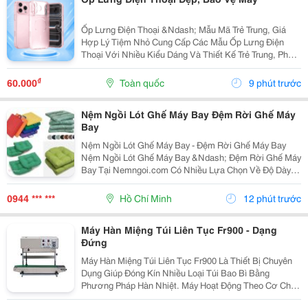
Ốp Lưng Điện Thoại &Ndash; Mẫu Mã Trẻ Trung, Giá
Hợp Lý Tiệm Nhỏ Cung Cấp Các Mẫu Ốp Lưng Điện
Thoại Với Nhiều Kiểu Dáng Và Thiết Kế Trẻ Trung, Phù
Hợp Với Học Sinh, Sinh Viên Và Người Dùng Yêu Thích
Phụ Kiện Điện Thoại. Ốp Được Thiết Kế Vừa Vặn...
₫
60.000
Toàn quốc
9 phút trước
Nệm Ngồi Lót Ghế Máy Bay Đệm Rời Ghế Máy
Bay
Nệm Ngồi Lót Ghế Máy Bay - Đệm Rời Ghế Máy Bay
Nệm Ngồi Lót Ghế Máy Bay &Ndash; Đệm Rời Ghế Máy
Bay Tại Nemngoi.com Có Nhiều Lựa Chọn Về Độ Dày,
Ruột Nệm, Chất Liệu Vỏ Và Kích Thước Để Đáp Ứng
Nhu Cầu Người Mua. Sản Phẩm Đang Có Khuyến Mãi,
0944 *** ***
Hồ Chí Minh
12 phút trước
Ưu Đãi...
Máy Hàn Miệng Túi Liên Tục Fr900 - Dạng
Đứng
Máy Hàn Miệng Túi Liên Tục Fr900 Là Thiết Bị Chuyên
Dụng Giúp Đóng Kín Nhiều Loại Túi Bao Bì Bằng
Phương Pháp Hàn Nhiệt. Máy Hoạt Động Theo Cơ Chế
Liên Tục, Hỗ Trợ Tăng Tốc Độ Đóng Gói Và Tạo Đường