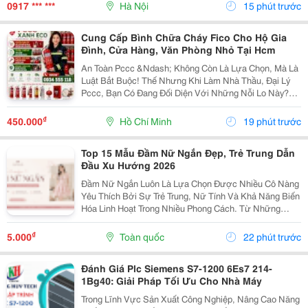
Hàn Đều Trên Từng Sản Phẩm. Đây Là Lựa Chọn Phù
0917 *** ***
Hà Nội
15 phút trước
Hợp...
Cung Cấp Bình Chữa Cháy Fico Cho Hộ Gia
Đình, Cửa Hàng, Văn Phòng Nhỏ Tại Hcm
An Toàn Pccc &Ndash; Không Còn Là Lựa Chọn, Mà Là
Luật Bắt Buộc! Thế Nhưng Khi Làm Nhà Thầu, Đại Lý
Pccc, Bạn Có Đang Đối Diện Với Những Nỗi Lo Này?
Đại Lý Nhỏ: Sợ Ôm Hàng, Vốn Chôn, Rủi Ro Cao. Nhà
Thầu: Hồ Sơ Pháp Lý Không Đủ, Công Trình Chậm...
₫
450.000
Hồ Chí Minh
19 phút trước
Top 15 Mẫu Đầm Nữ Ngắn Đẹp, Trẻ Trung Dẫn
Đầu Xu Hướng 2026
Đầm Nữ Ngắn Luôn Là Lựa Chọn Được Nhiều Cô Nàng
Yêu Thích Bởi Sự Trẻ Trung, Nữ Tính Và Khả Năng Biến
Hóa Linh Hoạt Trong Nhiều Phong Cách. Từ Những
Thiết Kế Babydoll Đáng Yêu, Đầm Chữ A Thanh Lịch
Đến Kiểu Trễ Vai Quyến Rũ Hay Tay Phồng Điệu Đà,
₫
5.000
Toàn quốc
22 phút trước
Mỗi...
Đánh Giá Plc Siemens S7-1200 6Es7 214-
1Bg40: Giải Pháp Tối Ưu Cho Nhà Máy
Trong Lĩnh Vực Sản Xuất Công Nghiệp, Nâng Cao Năng