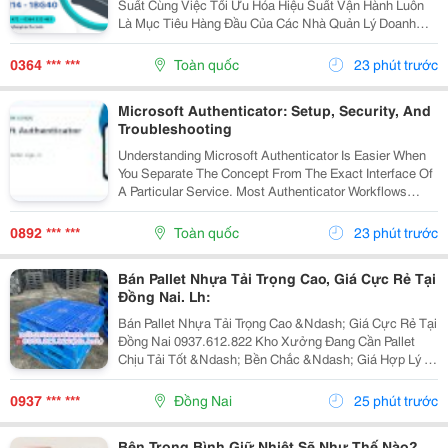
Suất Cùng Việc Tối Ưu Hóa Hiệu Suất Vận Hành Luôn
Là Mục Tiêu Hàng Đầu Của Các Nhà Quản Lý Doanh
Nghiệp. Để Hỗ Trợ Các Dây Chuyền Và Hệ Thống Tự
Động Hóa Làm Việc Chính Xác, Mượt Mà Hơn, Một
0364 *** ***
Toàn quốc
23 phút trước
Thiết Bị...
Microsoft Authenticator: Setup, Security, And
Troubleshooting
Understanding Microsoft Authenticator Is Easier When
You Separate The Concept From The Exact Interface Of
A Particular Service. Most Authenticator Workflows
Connect An Account To An App, Device, Or Verification
Method And Then Request A Changing Code...
0892 *** ***
Toàn quốc
23 phút trước
Bán Pallet Nhựa Tải Trọng Cao, Giá Cực Rẻ Tại
Đồng Nai. Lh:
Bán Pallet Nhựa Tải Trọng Cao &Ndash; Giá Cực Rẻ Tại
Đồng Nai 0937.612.822 Kho Xưởng Đang Cần Pallet
Chịu Tải Tốt &Ndash; Bền Chắc &Ndash; Giá Hợp Lý ?
Có Ngay Đây Ạ! Pallet Nhựa Tải Trọng Cao &Ndash;
Chuyên Dùng: ✅ Kê Hàng Hóa, Máy Móc, Nguyên...
0937 *** ***
Đồng Nai
25 phút trước
Bên Trong Bình Giữ Nhiệt Sẽ Như Thế Nào?