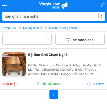
Trang Chủ
Nội, ngoại thất
Nội thất phòng khách
Lọc nâng cao
Bộ Bàn Ghế Chạm Nghê
Bộ Bàn Ghế Hương Đá Nghê Đỉnh Tay Lân Mặt Liền 6
Món Tay 12 Bbg380 62.900.000 Vnđ Kích Thước :
&Ndash; Bàn: Dài 1M3, Rộng 58Cm, Cao 50Cm
&Ndash; Ghế Dài: Ngang Phủ Bì 2M05, Ngang Lọt Lòng
1M67, Sâu Lọt Lòng 50Cm, Sâu Phủ Bì 62Cm, Cao
62,9 triệu
Hồ Chí Minh
>1 năm
1M26...
1