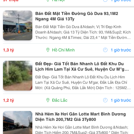
Bán Đất Mặt Tiền Đường Gò Dưa 93,1M2
Ngang 4M Giá 13Ty
Bán Đất Mặt Tiền Gò Dưa &Ndash; Vị Trí Đẹp Kinh
Doanh &Ndash; Giá 13 Tỷ Diện Tích: 93,1M&Sup2; Kích
Thước: Ngang 4M &Times; Dài 23,4 * Mặt Tiền Đường
Lớn, Xe Cộ Qua Lại Đông Đúc. * Thích Hợp Xây Nhà
Phố, Văn Phòng, Cửa Hàng, Showroom Hoặc Đầu...
1,3 tỷ
Hồ Chí Minh
1 giờ trước
Đất Đẹp- Giá Tốt Bán Nhanh Lô Đất Khu Du
Lịch Him Lam Tại Xã Cư Suê, Huyện Cư M''gar,
Đắk Lắk
Đất Đẹp- Giá Tốt Bán Nhanh Lô Đất Khu Du Lịch Him
Lam Tại Xã Cư Suê, Huyện Cư M'gar, Đắk Lắk Địa Chỉ
Mới: (Xã Quảng Phú, Đắk Lắk Mới) Diện Tích : 125M2,
75M2 Thổ Cư. Nở Hậu Giá Bán: 1,2 Tỷ(Có Thương
Lượng) - Vị Trí Đẹp Giao Thông Thuận Lợi, Đất...
1,2 tỷ
Đắc Lắc
1 giờ trước
Nhà Hẻm Xe Hơi Gân Lotte Mart Bình Dương
Diện Tích 200,7M2 Giá 3Ty800
Nhà Hẻm Xe Hơi Gần Lotte Mart Bình Dương &Ndash;
Diện Tích Hiếm 200,7M&Sup2;-Giá 3Ty800 * Diện Tích: