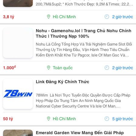
200,7M&Sup2; * Kích Thước Đẹp: 9,2M &Times; 22,2M
* Nhà Cấp 4 Gồm 3 Phòng Ngủ, 1 Wc * Hẻm Xe Hơi
Rộng, Ô Tô Vào Tận Nhà * Hướng Đông Nam, Đất...
3,8 tỷ
Hồ Chí Minh
2 giờ trước
Nohu - Gamenohu.lol | Trang Chủ Nohu Chính
Thức | Thưởng Nạp 100%
Nohu Là Cổng Tổng Hợp Và Trải Nghiệm Game Slot Đổi
Thưởng Uy Tín Hàng Đầu, Vận Hành Theo Tiêu Chuẩn
Kiểm Định Khắt Khe Từ Pagcor, Isle Of Man Gsc Và
Curacao Egaming. Tích Hợp Chứng Nhận Bảo Mật
Geotrust Giao Thức Ssl 256-Bit, Trang Web
₫
1.000
Toàn quốc
2 giờ trước
Gamenohu.lol...
Link Đăng Ký Chính Thức
78Wim ⁠ Là Nơi Trực Tuyến Độc Quyền Được Cấp Phép
Hợp Pháp Do Trung Tâm An Ninh Mạng Quốc Gia
National Cyber Security Centre Và Isle Of Man,
Cagayan,Và Pagcor Cấp Phép. Những Giấy Phép Khẳng
Định Sân Chơi Này An Toàn Và Minh Bạch Thu Hút Hơn
50 tỷ
Hồ Chí Minh
5 giờ trước
10 Triệu...
Emerald Garden View Mang Đến Giải Pháp