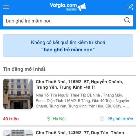
Không có kết quả tìm kiếm từ khoá
"bàn ghế trẻ mầm non"
Tin đăng mới nhất
Cho Thuê Nhà, 116M2- 5T, Nguyễn Chánh,
Trung Yên, Trung Kính -40 Tr
Nhà Tôi Tìm Người Thuê Tất Cả Nhà , Thang Máy,
Pccc. Diện Tích 116M2- 5 Tầng, Giá: 40 Triệu; Nguyễn
Chánh, Trung Yên, Trung Kính; Yên Hòa, Cầu Giấy. +
Liên Hệ Trực Tiếp Chủ Nhà: 0945471581 + Vỉa Hè Lớn,
Mặt Tiền Rộng,Thoáng. + Vị Trí Gần Ngay Ngã...
40 triệu
Hà Nội
26 phút trước
Cho Thuê Nhà, 143M2- 7T, Duy Tân, Thành