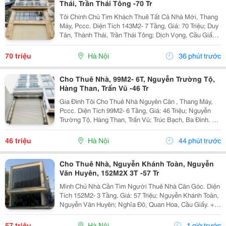
Thái, Trần Thái Tông -70 Tr
Tôi Chính Chủ Tìm Khách Thuê Tất Cả Nhà Mới, Thang
Máy, Pccc. Diện Tích 143M2- 7 Tầng, Giá: 70 Triệu; Duy
Tân, Thành Thái, Trần Thái Tông; Dịch Vọng, Cầu Giấy.
+ Liên Hệ Trực Tiếp Chủ Nhà: 0988289962 + Vỉa Hè
Lớn, Mặt Tiền Rộng,Thoáng. + Vị Trí Gần...
70 triệu
Hà Nội
36 phút trước
Cho Thuê Nhà, 99M2- 6T, Nguyễn Trường Tộ,
Hàng Than, Trấn Vũ -46 Tr
Gia Đình Tôi Cho Thuê Nhà Nguyên Căn , Thang Máy,
Pccc. Diện Tích 99M2- 6 Tầng, Giá: 46 Triệu; Nguyễn
Trường Tộ, Hàng Than, Trấn Vũ; Trúc Bạch, Ba Đình. +
Liên Hệ Trực Tiếp Chủ Nhà: 0942854881 + Vỉa Hè Lớn,
Mặt Tiền Rộng,Thoáng. + Vị Trí Gần Ngay...
46 triệu
Hà Nội
44 phút trước
Cho Thuê Nhà, Nguyễn Khánh Toàn, Nguyễn
Văn Huyên, 152M2X 3T -57 Tr
Mình Chủ Nhà Cần Tìm Người Thuê Nhà Căn Góc. Diện
Tích 152M2- 3 Tầng, Giá: 57 Triệu; Nguyễn Khánh Toàn,
Nguyễn Văn Huyên; Nghĩa Đô, Quan Hoa, Cầu Giấy. +
Liên Hệ Trực Tiếp Chủ Nhà: 0946507497 + Vỉa Hè Lớn,
Mặt Tiền Rộng,Thoáng. + Vị Trí Gần Ngay Ngã...
57 triệu
Hà Nội
1 giờ trước