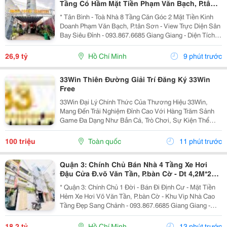
Tầng Có Hầm Mặt Tiền Phạm Văn Bạch, P.tân
Sơn- View Trực Diện Ngắm Máy Bay Đỉnh- Dt
* Tân Bình - Toà Nhà 8 Tầng Căn Góc 2 Mặt Tiền Kinh
Doanh Phạm Văn Bạch, P.tân Sơn - View Trực Diện Sân
Bay Siêu Đỉnh - 093.867.6685 Giang Giang - Diện Tích:
88,4M2 - Ngang 7,5M * 21M. - Kết Cấu: 1 Hầm - 1 Lửng -
6 Tầng - Sân Thượng - Thang Máy...
26,9 tỷ
Hồ Chí Minh
9 phút trước
33Win Thiên Đường Giải Trí Đăng Ký 33Win
Free
33Win Đại Lý Chính Thức Của Thương Hiệu 33Win,
Mang Đến Trải Nghiệm Đỉnh Cao Với Hàng Trăm Sảnh
Game Đa Dạng Như Bắn Cá, Trò Chơi, Sự Kiện Thể
Thao, Xổ Số, Game Bài Và Hơn Thế Nữa. Người Chơi
Còn Nhận Được Nhiều Ưu Đãi Hấp Dẫn Và Phần
100 triệu
Toàn quốc
11 phút trước
Thưởng Giá Trị....
Quận 3: Chính Chủ Bán Nhà 4 Tầng Xe Hơi
Đậu Cửa Đ.võ Văn Tần, P.bàn Cờ - Dt 4,2M*22M
Sh Vuông Đẹp - Giá Chào Tốt Chỉ 18,2T-
* Quận 3: Chính Chủ 1 Đời - Bán Đi Định Cư - Mặt Tiền
Hẻm Xe Hơi Võ Văn Tần, P.bàn Cờ - Khu Vip Nhà Cao
Tầng Đẹp Sang Chảnh - 093.867.6685 Giang Giang -
Diện Tích: 82M2 - Ngang 3,8M Nở Hậu 4,2M * 22M. -
Kết Cấu: 4 Tầng - Sân Thượng - 4Pn - 5Wc. -...
18,2 tỷ
Hồ Chí Minh
13 phút trước