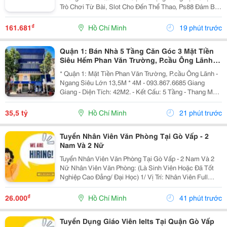
Trò Chơi Từ Bài, Slot Cho Đến Thể Thao, Ps88 Đảm Bảo
Mang Đến Những Giây Phút Thư Giãn Đầy Thú Vị Cho
Người Chơi. Chúng Tôi Cam Kết Cung Cấp Dịch Vụ
₫
161.681
Hồ Chí Minh
19 phút trước
Chăm...
Quận 1: Bán Nhà 5 Tầng Căn Góc 3 Mặt Tiền
Siêu Hếm Phan Văn Trường, P.cầu Ông Lãnh-
Dt 13M*4M- Chính Chủ Chào Giá Tốt
* Quận 1: Mặt Tiền Phan Văn Trường, P.cầu Ông Lãnh -
Ngang Siêu Lớn 13,5M * 4M - 093.867.6685 Giang
Giang - Diện Tích: 42M2. - Kết Cấu: 5 Tầng - Thang Máy
- Từ Lầu 2 Xây Vươn Ban Công Ra Rộng 4,5M - Các
Tầng Đều Thiết Kế Làm Vp Cty. - Đang Sẵn...
35,5 tỷ
Hồ Chí Minh
21 phút trước
Tuyển Nhân Viên Văn Phòng Tại Gò Vấp - 2
Nam Và 2 Nữ
Tuyển Nhân Viên Văn Phòng Tại Gò Vấp - 2 Nam Và 2
Nữ Nhân Viên Văn Phòng: (Là Sinh Viên Hoặc Đã Tốt
Nghiệp Cao Đẳng/ Đại Học) 1/ Vị Trí: Nhân Viên Full
Time (2 Nam 2 Nữ) Ca Làm: 13:00 Đến 21:00 (1 Tháng
Được Nghỉ Phép 1 Ngày, Và Hưởng Các Ngày...
₫
26.000
Hồ Chí Minh
41 phút trước
Tuyển Dụng Giáo Viên Ielts Tại Quận Gò Vấp