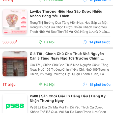
Lovibe Thương Hiệu Hoa Sáp Được Nhiều
Khách Hàng Yêu Thích
Trong Thị Trường Quà Tặng Hiện Nay, Hoa Sáp Là Một
Trong Những Lựa Chọn Được Nhiều Khách Hàng Yêu
Thích Nhờ Vẻ Đẹp Tinh Tế Và Khả Năng Lưu Giữ Lâu
Dài. Trong Số Những Thương Hiệu Nổi Bật, Lovibe
Đang Dần Trở Thành Cái Tên Được Nhiều Người Lựa
₫
300.000
Hà Nội
14 phút trước
Chọn...
Giá Tốt , Chính Chủ Cho Thuê Nhà Nguyên
Căn 3 Tầng Ngay Ngõ 109 Trường Chinh,
Thanh Xuân, Hà Nội
Giá Tốt , Chính Chủ Cho Thuê Nhà Nguyên Căn 3 Tầng
Ngay Ngõ 109 Trường Chinh * Địa Chỉ: Ngõ 109 Trường
Chinh, Phường Phương Liệt, Quận Thanh Xuân, Hà
Nội. - Nhà Nằm Tại Vị Trí Đẹp, Đường Ô Tô Tránh,
Thuận Tiện Vừa Ở Vừa Kinh Doanh Hoặc Làm Văn...
17 triệu
Hà Nội
15 phút trước
Ps88 | Sân Chơi Giải Trí Hàng Đầu | Đăng Ký
Nhận Thưởng Ngay
Ps88 Là Địa Chỉ Mà Mọi Tín Đồ Yêu Thích Cá Cược
Không Thể Bỏ Qua. Với Sự Đa Dạng Trong Lựa Chọn