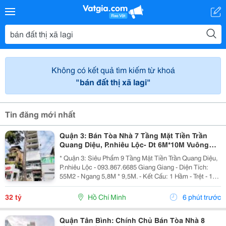
Không có kết quả tìm kiếm từ khoá
"bán đất thị xã lagi"
Tin đăng mới nhất
Quận 3: Bán Tòa Nhà 7 Tầng Mặt Tiền Trần
Quang Diệu, P.nhiêu Lộc- Dt 6M*10M Vuông
Đẹp- Nhà 2 Mt Thoáng- Chính Chủ Chào Giá
* Quận 3: Siêu Phẩm 9 Tầng Mặt Tiền Trần Quang Diệu,
Chỉ 32T
P.nhiêu Lộc - 093.867.6685 Giang Giang - Diện Tích:
55M2 - Ngang 5,8M * 9,5M. - Kết Cấu: 1 Hầm - Trệt - 1
Lửng - 5 Tầng - Sân Thượng - Thang Máy. + Tầng Hầm:
Kinh Doanh Giặt Sấy. + Tầng Trệt -...
32 tỷ
Hồ Chí Minh
6 phút trước
Quận Tân Bình: Chính Chủ Bán Tòa Nhà 8